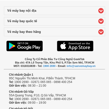
Vé máy bay nội địa
click to expand contents
Vé máy bay quốc tế
click to expand contents
Vé máy bay theo hãng
click to expand contents
Công Ty Cổ Phần Đầu Tư Công Nghệ GeekTek
Địa chỉ: 47A Lê Trọng Tấn, Khu Phố 5, P.Tân Sơn Nhì, TP.HCM
MST: 0318310839 - Tel:
1900 2690
- Email:
info@sanvemaybay.vn
Chi nhánh Quận 1
95C Nguyễn Thị Minh Khai, P.Bến Thành, TP.HCM
Tel
: 1900 2690 - 02871 065 065 - 0898 400 254
Giờ làm việc
: 08:30 – 21:00
Chi nhánh Gò Vấp
55A Quang Trung, P.10, Q.Gò Vấp, TP.HCM
Tel
: 1900 2690 - 02871 065 065 - 0899 400 254
Giờ làm việc
: 09:00 – 19:00
Chi nhánh Hà Nội