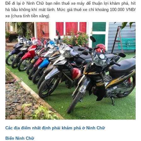
Để đi lại ở Ninh Chữ bạn nên thuê xe máy để thuận lợi khám phá, hít
hà bầu không khí mát lành. Mức giá thuê xe chỉ khoảng 100.000 VNĐ/
xe (chưa tính tiền xăng).
Các địa điểm nhất định phải khám phá ở Ninh Chữ
Biển Ninh Chữ