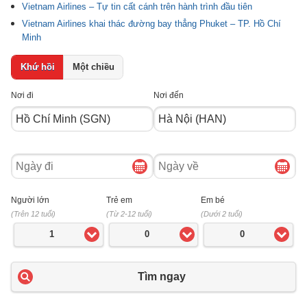
Vietnam Airlines – Tự tin cất cánh trên hành trình đầu tiên
Vietnam Airlines khai thác đường bay thẳng Phuket – TP. Hồ Chí
Minh
Khứ hồi
Một chiều
Nơi đi
Nơi đến
Ngày
Ngày
đi
về
Người lớn
Trẻ em
Em bé
(Trên 12 tuổi)
(Từ 2-12 tuổi)
(Dưới 2 tuổi)
1
0
0
Tìm ngay