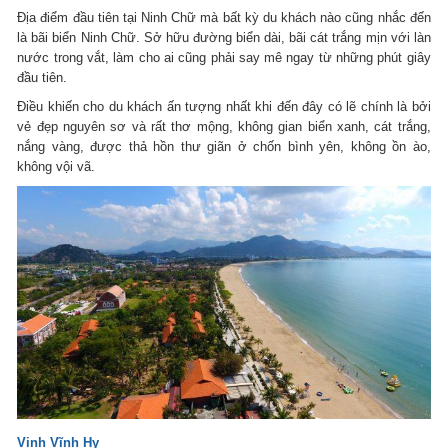
Địa điểm đầu tiên tại Ninh Chữ mà bất kỳ du khách nào cũng nhắc đến
là bãi biển Ninh Chữ. Sở hữu đường biển dài, bãi cát trắng mịn với làn
nước trong vắt, làm cho ai cũng phải say mê ngay từ những phút giây
đầu tiên.
Điều khiến cho du khách ấn tượng nhất khi đến đây có lẽ chính là bởi
vẻ đẹp nguyên sơ và rất thơ mộng, không gian biển xanh, cát trắng,
nắng vàng, được thả hồn thư giãn ở chốn bình yên, không ồn ào,
không vội vã.
Vịnh Vĩnh Hy