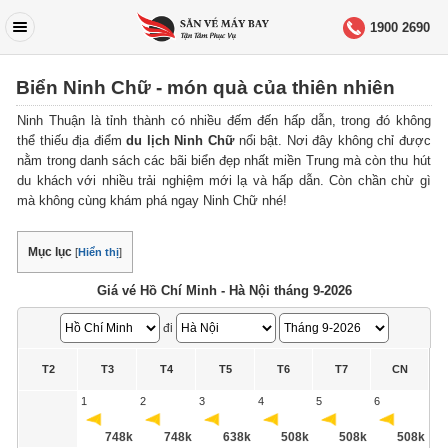
1900 2690
Biển Ninh Chữ - món quà của thiên nhiên
Ninh Thuận là tỉnh thành có nhiều đếm đến hấp dẫn, trong đó không
thể thiếu địa điểm
du lịch Ninh Chữ
nổi bật. Nơi đây không chỉ được
nằm trong danh sách các bãi biển đẹp nhất miền Trung mà còn thu hút
du khách với nhiều trải nghiệm mới lạ và hấp dẫn. Còn chần chừ gì
mà không cùng khám phá ngay Ninh Chữ nhé!
Mục lục
[
Hiển thị
]
Giá vé Hồ Chí Minh - Hà Nội tháng 9-2026
đi
T2
T3
T4
T5
T6
T7
CN
1
2
3
4
5
6
748k
748k
638k
508k
508k
508k