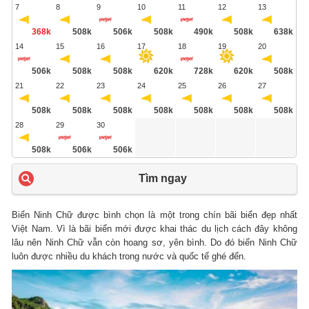
7
8
9
10
11
12
13
368k
508k
506k
508k
490k
508k
638k
14
15
16
17
18
19
20
506k
508k
508k
620k
728k
620k
508k
21
22
23
24
25
26
27
508k
508k
508k
508k
508k
508k
508k
28
29
30
508k
506k
506k
Tìm ngay
Biển Ninh Chữ được bình chọn là một trong chín bãi biển đẹp nhất
Việt Nam. Vì là bãi biển mới được khai thác du lịch cách đây không
lâu nên Ninh Chữ vẫn còn hoang sơ, yên bình. Do đó biển Ninh Chữ
luôn được nhiều du khách trong nước và quốc tế ghé đến.