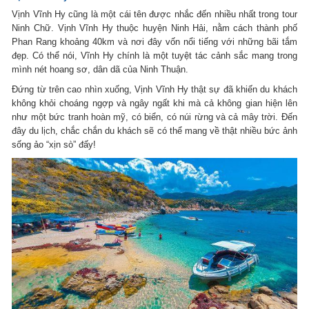
Vịnh Vĩnh Hy cũng là một cái tên được nhắc đến nhiều nhất trong tour
Ninh Chữ. Vịnh Vĩnh Hy thuộc huyện Ninh Hải, nằm cách thành phố
Phan Rang khoảng 40km và nơi đây vốn nổi tiếng với những bãi tắm
đẹp. Có thể nói, Vĩnh Hy chính là một tuyệt tác cảnh sắc mang trong
mình nét hoang sơ, dân dã của Ninh Thuận.
Đứng từ trên cao nhìn xuống, Vịnh Vĩnh Hy thật sự đã khiến du khách
không khỏi choáng ngợp và ngây ngất khi mà cả không gian hiện lên
như một bức tranh hoàn mỹ, có biển, có núi rừng và cả mây trời. Đến
đây du lịch, chắc chắn du khách sẽ có thể mang về thật nhiều bức ảnh
sống ảo “xịn sò” đấy!