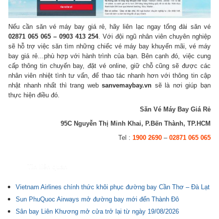
Nếu cần săn vé máy bay giá rẻ, hãy liên lạc ngay tổng đài săn vé
02871 065 065 – 0903 413 254
. Với đội ngũ nhân viên chuyên nghiệp
sẽ hỗ trợ việc săn tìm những chiếc vé máy bay khuyến mãi, vé máy
bay giá rẻ…phù hợp với hành trình của bạn. Bên cạnh đó, việc cung
cấp thông tin chuyến bay, đặt vé online, giữ chỗ cũng sẽ được các
nhân viên nhiệt tình tư vấn, để thao tác nhanh hơn với thông tin cập
nhật nhanh nhất thì trang web
sanvemaybay.vn
sẽ là nơi giúp bạn
thực hiện điều đó.
Săn Vé Máy Bay Giá Rẻ
95C Nguyễn Thị Minh Khai, P.Bến Thành, TP.HCM
Tel :
1900 2690
–
02871 065 065
Tin liên quan
Vietnam Airlines chính thức khôi phục đường bay Cần Thơ – Đà Lạt
Sun PhuQuoc Airways mở đường bay mới đến Thành Đô
Sân bay Liên Khương mở cửa trở lại từ ngày 19/08/2026