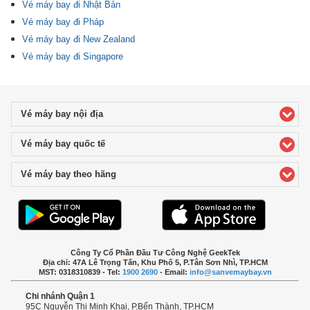
Vé máy bay đi Nhật Bản
Vé máy bay đi Pháp
Vé máy bay đi New Zealand
Vé máy bay đi Singapore
Vé máy bay nội địa
click to expand contents
Vé máy bay quốc tế
click to expand contents
Vé máy bay theo hãng
click to expand contents
Công Ty Cổ Phần Đầu Tư Công Nghệ GeekTek
Địa chỉ: 47A Lê Trọng Tấn, Khu Phố 5, P.Tân Sơn Nhì, TP.HCM
MST: 0318310839 - Tel:
1900 2690
- Email:
info@sanvemaybay.vn
Chi nhánh Quận 1
95C Nguyễn Thị Minh Khai, P.Bến Thành, TP.HCM