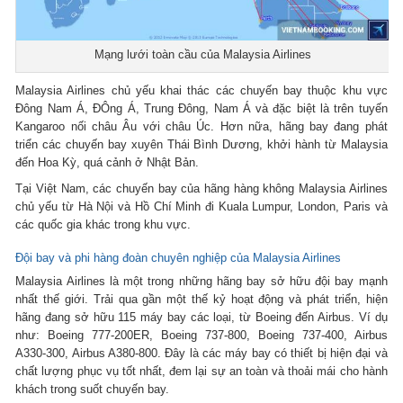
Mạng lưới toàn cầu của Malaysia Airlines
Malaysia Airlines chủ yếu khai thác các chuyến bay thuộc khu vực
Đông Nam Á, ĐÔng Á, Trung Đông, Nam Á và đặc biệt là trên tuyến
Kangaroo nối châu Âu với châu Úc. Hơn nữa, hãng bay đang phát
triển các chuyến bay xuyên Thái Bình Dương, khởi hành từ Malaysia
đến Hoa Kỳ, quá cảnh ở Nhật Bản.
Tại Việt Nam, các chuyến bay của hãng hàng không Malaysia Airlines
chủ yếu từ Hà Nội và Hồ Chí Minh đi Kuala Lumpur, London, Paris và
các quốc gia khác trong khu vực.
Đội bay và phi hàng đoàn chuyên nghiệp của Malaysia Airlines
Malaysia Airlines là một trong những hãng bay sở hữu đội bay mạnh
nhất thế giới. Trải qua gần một thế kỷ hoạt động và phát triển, hiện
hãng đang sở hữu 115 máy bay các loại, từ Boeing đến Airbus. Ví dụ
như: Boeing 777-200ER, Boeing 737-800, Boeing 737-400, Airbus
A330-300, Airbus A380-800. Đây là các máy bay có thiết bị hiện đại và
chất lượng phục vụ tốt nhất, đem lại sự an toàn và thoải mái cho hành
khách trong suốt chuyến bay.