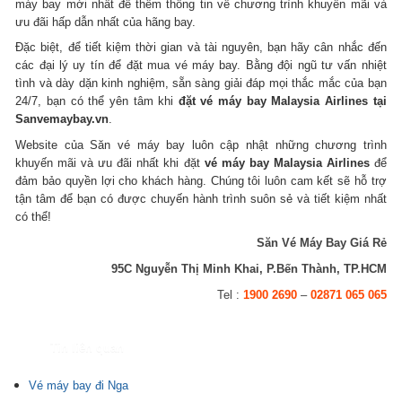
máy bay mới nhất để thêm thông tin về chương trình khuyến mãi và
ưu đãi hấp dẫn nhất của hãng bay.
Đặc biệt, để tiết kiệm thời gian và tài nguyên, bạn hãy cân nhắc đến
các đại lý uy tín để đặt mua vé máy bay. Bằng đội ngũ tư vấn nhiệt
tình và dày dặn kinh nghiệm, sẵn sàng giải đáp mọi thắc mắc của bạn
24/7, bạn có thể yên tâm khi
đặt vé máy bay Malaysia Airlines tại
Sanvemaybay.vn
.
Website của Săn vé máy bay luôn cập nhật những chương trình
khuyến mãi và ưu đãi nhất khi đặt
vé máy bay Malaysia Airlines
để
đảm bảo quyền lợi cho khách hàng. Chúng tôi luôn cam kết sẽ hỗ trợ
tận tâm để bạn có được chuyến hành trình suôn sẻ và tiết kiệm nhất
có thể!
Săn Vé Máy Bay Giá Rẻ
95C Nguyễn Thị Minh Khai, P.Bến Thành, TP.HCM
Tel :
1900 2690
–
02871 065 065
Tin liên quan
Vé máy bay đi Nga