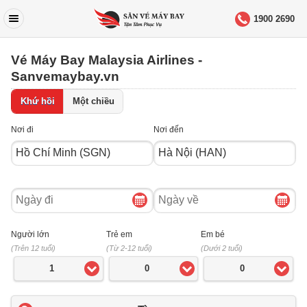
1900 2690
Vé Máy Bay Malaysia Airlines -
Sanvemaybay.vn
Khứ hồi
Một chiều
Nơi đi
Nơi đến
Ngày
Ngày
đi
về
Người lớn
Trẻ em
Em bé
(Trên 12 tuổi)
(Từ 2-12 tuổi)
(Dưới 2 tuổi)
1
0
0