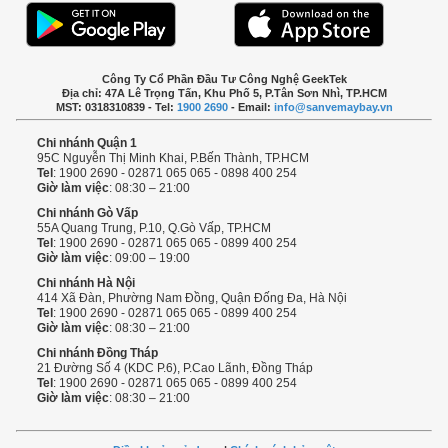
Công Ty Cổ Phần Đầu Tư Công Nghệ GeekTek
Địa chỉ: 47A Lê Trọng Tấn, Khu Phố 5, P.Tân Sơn Nhì, TP.HCM
MST: 0318310839 - Tel:
1900 2690
- Email:
info@sanvemaybay.vn
Chi nhánh Quận 1
95C Nguyễn Thị Minh Khai, P.Bến Thành, TP.HCM
Tel
: 1900 2690 - 02871 065 065 - 0898 400 254
Giờ làm việc
: 08:30 – 21:00
Chi nhánh Gò Vấp
55A Quang Trung, P.10, Q.Gò Vấp, TP.HCM
Tel
: 1900 2690 - 02871 065 065 - 0899 400 254
Giờ làm việc
: 09:00 – 19:00
Chi nhánh Hà Nội
414 Xã Đàn, Phường Nam Đồng, Quận Đống Đa, Hà Nội
Tel
: 1900 2690 - 02871 065 065 - 0899 400 254
Giờ làm việc
: 08:30 – 21:00
Chi nhánh Đồng Tháp
21 Đường Số 4 (KDC P.6), P.Cao Lãnh, Đồng Tháp
Tel
: 1900 2690 - 02871 065 065 - 0899 400 254
Giờ làm việc
: 08:30 – 21:00