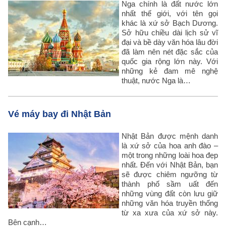
Nga chính là đất nước lớn
nhất thế giới, với tên gọi
khác là xứ sở Bạch Dương.
Sở hữu chiều dài lịch sử vĩ
đại và bề dày văn hóa lâu đời
đã làm nên nét đặc sắc của
quốc gia rộng lớn này. Với
những kẻ đam mê nghệ
thuật, nước Nga là…
Vé máy bay đi Nhật Bản
Nhật Bản được mệnh danh
là xứ sở của hoa anh đào –
một trong những loài hoa đẹp
nhất. Đến với Nhật Bản, bạn
sẽ được chiêm ngưỡng từ
thành phố sầm uất đến
những vùng đất còn lưu giữ
những văn hóa truyền thống
từ xa xưa của xứ sở này.
Bên cạnh…