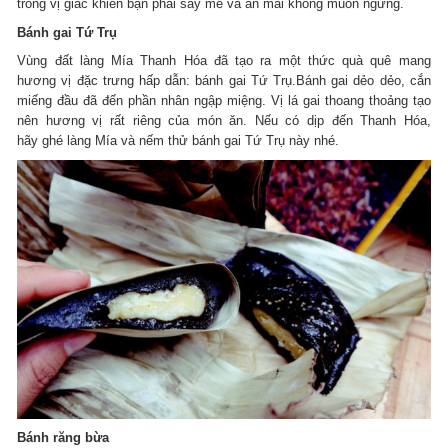
trong vị giác khiến bạn phải say mê và ăn mãi không muốn ngừng.
Bánh gai Tứ Trụ
Vùng đất làng Mía Thanh Hóa đã tạo ra một thức quà quê mang
hương vị đặc trưng hấp dẫn: bánh gai Tứ Trụ.Bánh gai dẻo dẻo, cắn
miếng đầu đã đến phần nhân ngập miệng. Vị lá gai thoang thoảng tạo
nên hương vị rất riêng của món ăn. Nếu có dịp đến Thanh Hóa,
hãy ghé làng Mía và nếm thử bánh gai Tứ Trụ này nhé.
Bánh răng bừa