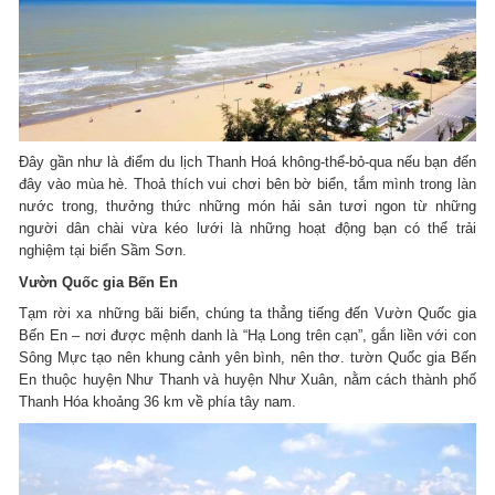
Đây gần như là điểm du lịch Thanh Hoá không-thể-bỏ-qua nếu bạn đến
đây vào mùa hè. Thoả thích vui chơi bên bờ biển, tắm mình trong làn
nước trong, thưởng thức những món hải sản tươi ngon từ những
người dân chài vừa kéo lưới là những hoạt động bạn có thể trải
nghiệm tại biển Sầm Sơn.
Vườn Quốc gia Bến En
Tạm rời xa những bãi biển, chúng ta thẳng tiếng đến Vườn Quốc gia
Bến En – nơi được mệnh danh là “Hạ Long trên cạn”, gắn liền với con
Sông Mực tạo nên khung cảnh yên bình, nên thơ. tườn Quốc gia Bến
En thuộc huyện Như Thanh và huyện Như Xuân, nằm cách thành phố
Thanh Hóa khoảng 36 km về phía tây nam.