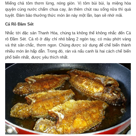
Miếng chả tôm thơm lừng, nóng giòn. Vị tôm bùi bùi, lạ miệng hòa
quyện cùng nước chấm chua cay, ăn thêm chút rau sống nữa thì quá
tuyệt. Đảm bảo thưởng thức món ăn này một lần, bạn sẽ nhớ mãi.
Cá Rô Đầm Sét
Nhắc tới đặc sản Thanh Hóa, chúng ta không thể không nhắc đến Cá
rô Đầm Sét. Cá rô ở đây chỉ nhỏ bằng 2 ngón tay, có màu phớt vàng
và thịt săn chắc, thơm ngon. Chúng được sử dụng để chế biến thành
nhiều món ăn hấp dẫn. Trong đó, rán và nấu canh là hai cách chế biến
phổ biến nhất, được yêu thích nhất.