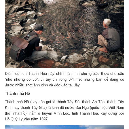
Điểm du lịch Thanh Hoá này chính là minh chứng xác thực cho câu
“nhỏ nhưng có võ”, vì tuy chỉ rộng 3-4 mét nhưng bạn dễ dàng có
được nhiều shot ảnh xinh và độc đáo tại đây.
Thành nhà Hồ
Thành nhà Hồ (hay còn gọi là thành Tây Đô, thành An Tôn, thành Tây
Kinh hay thành Tây Giai) là kinh đô nước Đại Ngu (quốc hiệu Việt Nam
thời nhà Hồ), nằm ở huyện Vĩnh Lộc, tỉnh Thanh Hóa, xây dựng bởi
Hồ Quý Ly vào năm 1397.