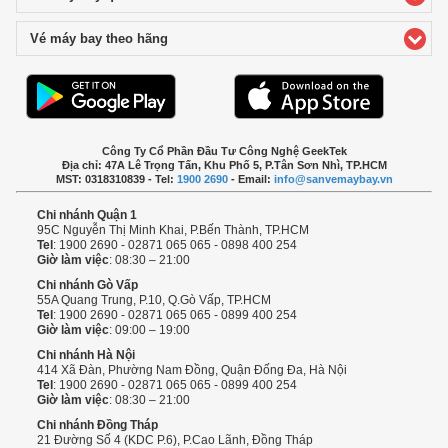
Vé máy bay theo hãng
click to expand contents
Công Ty Cổ Phần Đầu Tư Công Nghệ GeekTek
Địa chỉ: 47A Lê Trọng Tấn, Khu Phố 5, P.Tân Sơn Nhì, TP.HCM
MST: 0318310839 - Tel:
1900 2690
- Email:
info@sanvemaybay.vn
Chi nhánh Quận 1
95C Nguyễn Thị Minh Khai, P.Bến Thành, TP.HCM
Tel
: 1900 2690 - 02871 065 065 - 0898 400 254
Giờ làm việc
: 08:30 – 21:00
Chi nhánh Gò Vấp
55A Quang Trung, P.10, Q.Gò Vấp, TP.HCM
Tel
: 1900 2690 - 02871 065 065 - 0899 400 254
Giờ làm việc
: 09:00 – 19:00
Chi nhánh Hà Nội
414 Xã Đàn, Phường Nam Đồng, Quận Đống Đa, Hà Nội
Tel
: 1900 2690 - 02871 065 065 - 0899 400 254
Giờ làm việc
: 08:30 – 21:00
Chi nhánh Đồng Tháp
21 Đường Số 4 (KDC P.6), P.Cao Lãnh, Đồng Tháp