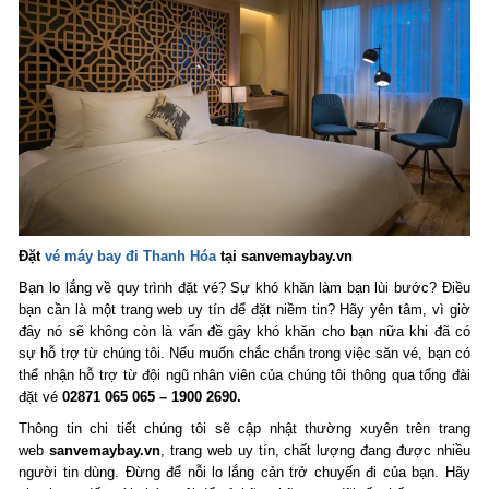
Đặt
vé máy bay đi Thanh Hóa
tại sanvemaybay.vn
Bạn lo lắng về quy trình đặt vé? Sự khó khăn làm bạn lùi bước? Điều
bạn cần là một trang web uy tín để đặt niềm tin? Hãy yên tâm, vì giờ
đây nó sẽ không còn là vấn đề gây khó khăn cho bạn nữa khi đã có
sự hỗ trợ từ chúng tôi. Nếu muốn chắc chắn trong việc săn vé, bạn có
thể nhận hỗ trợ từ đội ngũ nhân viên của chúng tôi thông qua tổng đài
đặt vé
02871 065 065 – 1900 2690.
Thông tin chi tiết chúng tôi sẽ cập nhật thường xuyên trên trang
web
sanvemaybay.vn
, trang web uy tín, chất lượng đang được nhiều
người tin dùng. Đừng để nỗi lo lắng cản trở chuyến đi của bạn. Hãy