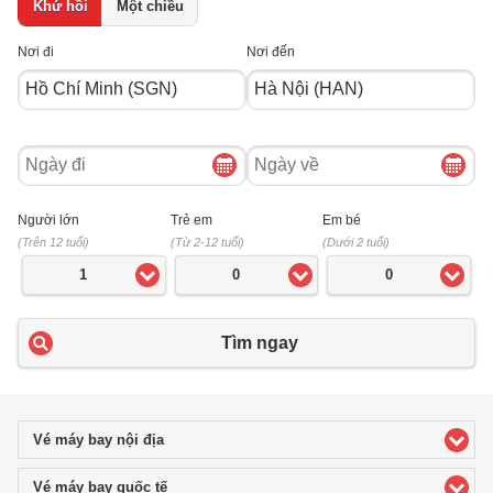
Khứ hồi
Một chiều
Nơi đi
Nơi đến
Ngày
Ngày
đi
về
Người lớn
Trẻ em
Em bé
(Trên 12 tuổi)
(Từ 2-12 tuổi)
(Dưới 2 tuổi)
1
0
0
Tìm ngay
Vé máy bay nội địa
click to expand contents
Vé máy bay quốc tế
click to expand contents