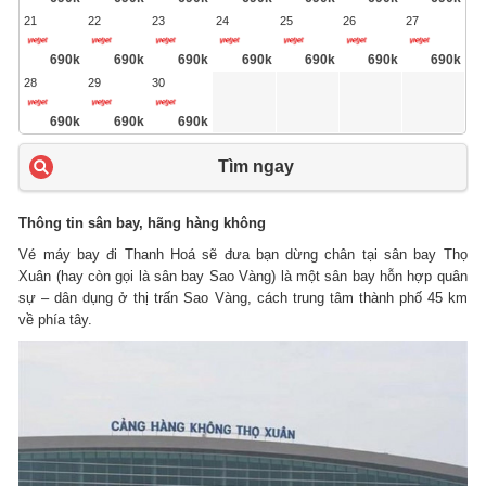
21
22
23
24
25
26
27
690k
690k
690k
690k
690k
690k
690k
28
29
30
690k
690k
690k
Tìm ngay
Thông tin sân bay, hãng hàng không
Vé máy bay đi Thanh Hoá sẽ đưa bạn dừng chân tại sân bay Thọ
Xuân (hay còn gọi là sân bay Sao Vàng) là một sân bay hỗn hợp quân
sự – dân dụng ở thị trấn Sao Vàng, cách trung tâm thành phố 45 km
về phía tây.