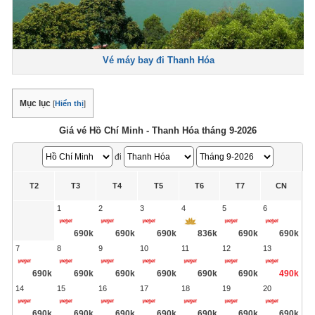
Vé máy bay đi Thanh Hóa
Mục lục
[
Hiển thị
]
Giá vé Hồ Chí Minh - Thanh Hóa tháng 9-2026
đi
T2
T3
T4
T5
T6
T7
CN
1
2
3
4
5
6
690k
690k
690k
836k
690k
690k
7
8
9
10
11
12
13
690k
690k
690k
690k
690k
690k
490k
14
15
16
17
18
19
20
690k
690k
690k
690k
690k
690k
690k