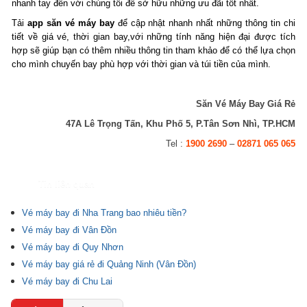
nhanh tay đến với chúng tôi để sở hữu những ưu đãi tốt nhất.
Tải
app săn vé máy bay
để cập nhật nhanh nhất những thông tin chi
tiết về giá vé, thời gian bay,với những tính năng hiện đại được tích
hợp sẽ giúp bạn có thêm nhiều thông tin tham khảo để có thể lựa chọn
cho mình chuyến bay phù hợp với thời gian và túi tiền của mình.
Săn Vé Máy Bay Giá Rẻ
47A Lê Trọng Tấn, Khu Phố 5, P.Tân Sơn Nhì, TP.HCM
Tel :
1900 2690
–
02871 065 065
Tin liên quan
Vé máy bay đi Nha Trang bao nhiêu tiền?
Vé máy bay đi Vân Đồn
Vé máy bay đi Quy Nhơn
Vé máy bay giá rẻ đi Quảng Ninh (Vân Đồn)
Vé máy bay đi Chu Lai