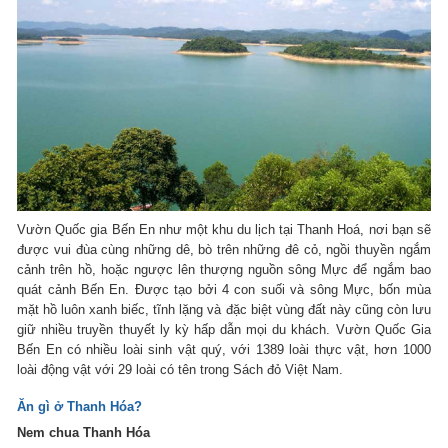
Vườn Quốc gia Bến En như một khu du lịch tại Thanh Hoá, nơi bạn sẽ
được vui đùa cùng những dê, bò trên những đê cỏ, ngồi thuyền ngắm
cảnh trên hồ, hoặc ngược lên thượng nguồn sông Mực để ngắm bao
quát cảnh Bến En. Được tạo bởi 4 con suối và sông Mực, bốn mùa
mặt hồ luôn xanh biếc, tĩnh lặng và đặc biệt vùng đất này cũng còn lưu
giữ nhiều truyền thuyết ly kỳ hấp dẫn mọi du khách. Vườn Quốc Gia
Bến En có nhiều loài sinh vật quý, với 1389 loài thực vật, hơn 1000
loài động vật với 29 loài có tên trong Sách đỏ Việt Nam.
Ăn gì ở Thanh Hóa?
Nem chua Thanh Hóa