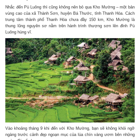
Nhắc đến Pù Luông thì cũng không nên bỏ qua Kho Mường – một bản
vùng cao của xã Thành Sơn, huyện Bá Thước, tỉnh Thanh Hóa. Cách
trung tâm thành phố Thanh Hóa chưa đầy 150 km, Kho Mường là
thung lũng nguyên sơ nằm trên hành trình thượng sơn lên đỉnh Pù
Luông hùng vĩ.
Vào khoảng tháng 9 khi đến với Kho Mường, bạn sẽ không khỏi ngỡ
ngàng trước cảnh đẹp ngoạn mục của lúa chín vàng ươm bên những