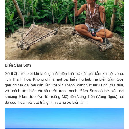
Biển Sầm Sơn
Sẽ thật thiếu sót khi không nhắc đến biển và các bãi tắm khi nói về du
lịch Thanh Hoá. Không chỉ là một bãi biển thu hút, mà biển Sầm Sơn
gần như là cái tên gắn liền với xứ Thanh, cảnh vật hữu tình, thư thái,
với cảnh trời biển và bầu trời trong xanh. Sầm Sơn có bờ biển dài
khoảng 9 km, từ cửa Hới (sông Mã) đến Vụng Tiên (Vụng Ngọc), có
độ dốc thoải, bãi cát trắng mịn và nước biển ấm.