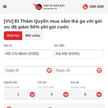
1900 2690
[VU] Đi Thâm Quyến mua sắm thả ga với gói
ưu đã giảm 50% phí gói cước
Khứ hồi
Một chiều
Nơi đi
Nơi đến
Ngày
Ngày
đi
về
Người lớn
Trẻ em
Em bé
(Trên 12 tuổi)
(Từ 2-12 tuổi)
(Dưới 2 tuổi)
1
0
0