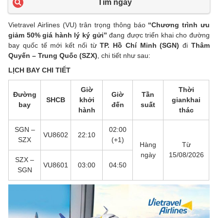
Tìm ngay
Vietravel Airlines (VU) trân trọng thông báo
“Chương trình ưu
giảm 50% giá hành lý ký gửi”
đang được triển khai cho đường
bay quốc tế mới kết nối từ
TP. Hồ Chí Minh (SGN)
đi
Thâm
Quyến – Trung Quốc (SZX)
,
chi tiết như sau:
LỊCH BAY CHI TIẾT
Giờ
Thời
Đường
Giờ
Tần
SHCB
khởi
gian
khai
bay
đến
suất
hành
thác
SGN –
02:00
VU8602
22:10
SZX
(+1)
Hàng
Từ
ngày
15/08/2026
SZX –
VU8601
03:00
04:50
SGN