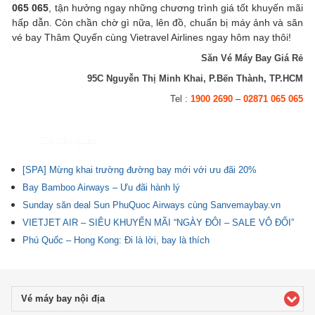
065 065
, tận hưởng ngay những chương trình giá tốt khuyến mãi
hấp dẫn. Còn chần chờ gì nữa, lên đồ, chuẩn bị máy ảnh và săn
vé bay Thâm Quyến cùng Vietravel Airlines ngay hôm nay thôi!
Săn Vé Máy Bay Giá Rẻ
95C Nguyễn Thị Minh Khai, P.Bến Thành, TP.HCM
Tel :
1900 2690
–
02871 065 065
Tin liên quan
[SPA] Mừng khai trường đường bay mới với ưu đãi 20%
Bay Bamboo Airways – Ưu đãi hành lý
Sunday săn deal Sun PhuQuoc Airways cùng Sanvemaybay.vn
VIETJET AIR – SIÊU KHUYẾN MÃI “NGÀY ĐÔI – SALE VÔ ĐỐI”
Phú Quốc – Hong Kong: Đi là lời, bay là thích
Vé máy bay nội địa
click to expand contents