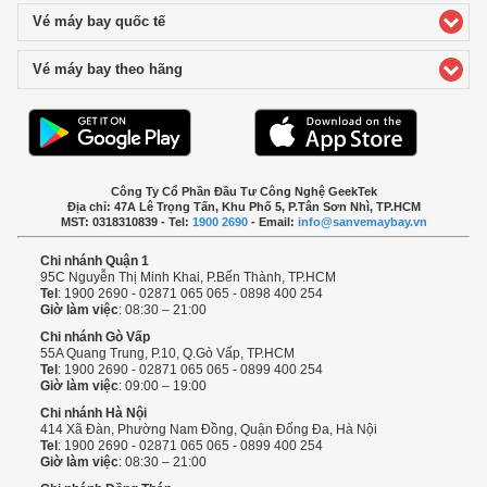
Vé máy bay quốc tế
click to expand contents
Vé máy bay theo hãng
click to expand contents
Công Ty Cổ Phần Đầu Tư Công Nghệ GeekTek
Địa chỉ: 47A Lê Trọng Tấn, Khu Phố 5, P.Tân Sơn Nhì, TP.HCM
MST: 0318310839 - Tel:
1900 2690
- Email:
info@sanvemaybay.vn
Chi nhánh Quận 1
95C Nguyễn Thị Minh Khai, P.Bến Thành, TP.HCM
Tel
: 1900 2690 - 02871 065 065 - 0898 400 254
Giờ làm việc
: 08:30 – 21:00
Chi nhánh Gò Vấp
55A Quang Trung, P.10, Q.Gò Vấp, TP.HCM
Tel
: 1900 2690 - 02871 065 065 - 0899 400 254
Giờ làm việc
: 09:00 – 19:00
Chi nhánh Hà Nội
414 Xã Đàn, Phường Nam Đồng, Quận Đống Đa, Hà Nội
Tel
: 1900 2690 - 02871 065 065 - 0899 400 254
Giờ làm việc
: 08:30 – 21:00