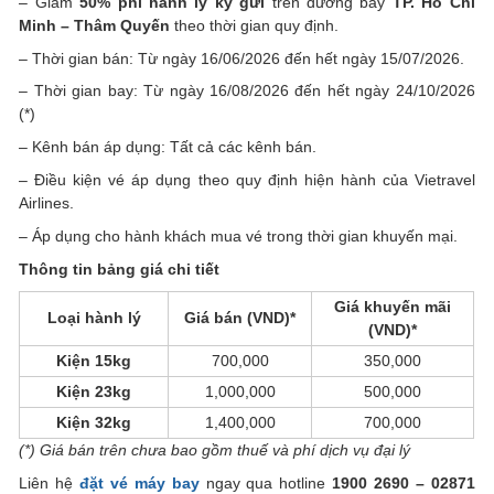
– Giảm
50% phí hành lý ký gửi
trên đường bay
TP. Hồ Chí
Minh – Thâm Quyến
theo thời gian quy định.
– Thời gian bán: Từ ngày 16/06/2026 đến hết ngày 15/07/2026.
– Thời gian bay: Từ ngày 16/08/2026 đến hết ngày 24/10/2026
(*)
– Kênh bán áp dụng: Tất cả các kênh bán.
– Điều kiện vé áp dụng theo quy định hiện hành của Vietravel
Airlines.
– Áp dụng cho hành khách mua vé trong thời gian khuyến mại.
Thông tin bảng giá chi tiết
Giá khuyến mãi
Loại hành lý
Giá bán (VND)*
(VND)*
Kiện 15kg
700,000
350,000
Kiện 23kg
1,000,000
500,000
Kiện 32kg
1,400,000
700,000
(*) Giá bán trên chưa bao gồm thuế và phí dịch vụ đại lý
Liên hệ
đặt vé máy bay
ngay qua hotline
1900 2690 – 02871