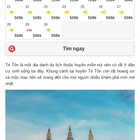
508k
508k
510k
510k
728k
510k
508k
21
22
23
24
25
26
27
508k
508k
508k
508k
508k
508k
508k
28
29
30
508k
506k
508k
Tìm ngay
Tri Tôn là một địa danh du lịch thuộc huyện miền núi nên có rất ít dân
cư sinh sống tại đây. Khung cảnh tại huyện Tri Tôn còn rất hoang sơ
và mộc mạc nên sẽ mang đến cho mọi người nhiều khám phá mới mẻ
nhất.