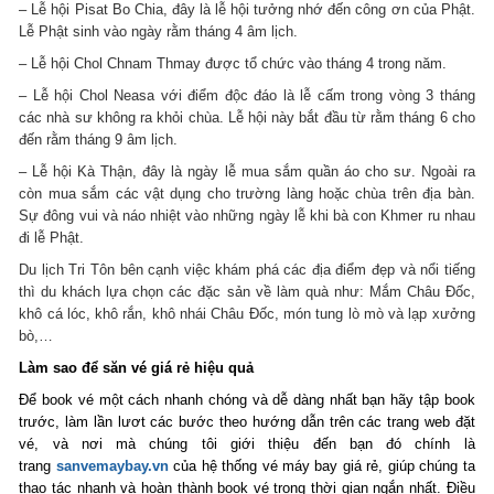
– Lễ hội Pisat Bo Chia, đây là lễ hội tưởng nhớ đến công ơn của Phật.
Lễ Phật sinh vào ngày rằm tháng 4 âm lịch.
– Lễ hội Chol Chnam Thmay được tổ chức vào tháng 4 trong năm.
– Lễ hội Chol Neasa với điểm độc đáo là lễ cấm trong vòng 3 tháng
các nhà sư không ra khỏi chùa. Lễ hội này bắt đầu từ rằm tháng 6 cho
đến rằm tháng 9 âm lịch.
– Lễ hội Kà Thận, đây là ngày lễ mua sắm quần áo cho sư. Ngoài ra
còn mua sắm các vật dụng cho trường làng hoặc chùa trên địa bàn.
Sự đông vui và náo nhiệt vào những ngày lễ khi bà con Khmer ru nhau
đi lễ Phật.
Du lịch Tri Tôn bên cạnh việc khám phá các địa điểm đẹp và nổi tiếng
thì du khách lựa chọn các đặc sản về làm quà như: Mắm Châu Đốc,
khô cá lóc, khô rắn, khô nhái Châu Đốc, món tung lò mò và lạp xưởng
bò,…
Làm sao để săn vé giá rẻ hiệu quả
Để book vé một cách nhanh chóng và dễ dàng nhất bạn hãy tập book
trước, làm lần lươt các bước theo hướng dẫn trên các trang web đặt
vé, và nơi mà chúng tôi giới thiệu đến bạn đó chính là
trang
sanvemaybay.vn
của hệ thống vé máy bay giá rẻ, giúp chúng ta
thao tác nhanh và hoàn thành book vé trong thời gian ngắn nhất. Điều