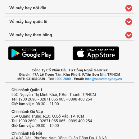
Vé máy bay nội địa
click to expand contents
Vé máy bay quốc tế
click to expand contents
Vé máy bay theo hãng
click to expand contents
Công Ty Cổ Phần Đầu Tư Công Nghệ GeekTek
Địa chỉ: 47A Lê Trọng Tấn, Khu Phố 5, P.Tân Sơn Nhì, TP.HCM
MST: 0318310839 - Tel:
1900 2690
- Email:
info@sanvemaybay.vn
Chi nhánh Quận 1
95C Nguyễn Thị Minh Khai, P.Bến Thành, TP.HCM
Tel
: 1900 2690 - 02871 065 065 - 0898 400 254
Giờ làm việc
: 08:30 – 21:00
Chi nhánh Gò Vấp
55A Quang Trung, P.10, Q.Gò Vấp, TP.HCM
Tel
: 1900 2690 - 02871 065 065 - 0899 400 254
Giờ làm việc
: 09:00 – 19:00
Chi nhánh Hà Nội
414 Xã Đàn, Phường Nam Đồng, Quận Đống Đa, Hà Nội