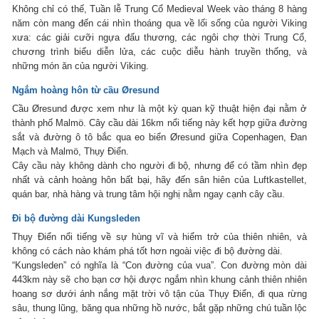
Không chỉ có thế, Tuần lễ Trung Cổ Medieval Week vào tháng 8 hàng
năm còn mang đến cái nhìn thoáng qua về lối sống của người Viking
xưa: các giải cưỡi ngựa đấu thương, các ngôi chợ thời Trung Cổ,
chương trình biểu diễn lửa, các cuộc diễu hành truyền thống, và
những món ăn của người Viking.
Ngắm hoàng hôn từ cầu Øresund
Cầu Øresund được xem như là một kỳ quan kỹ thuật hiện đại nằm ở
thành phố Malmö. Cây cầu dài 16km nổi tiếng này kết hợp giữa đường
sắt và đường ô tô bắc qua eo biển Øresund giữa Copenhagen, Đan
Mạch và Malmö, Thụy Điển.
Cây cầu này không dành cho người đi bộ, nhưng để có tầm nhìn đẹp
nhất và cảnh hoàng hôn bất bại, hãy đến sân hiên của Luftkastellet,
quán bar, nhà hàng và trung tâm hội nghị nằm ngay cạnh cây cầu.
Đi bộ đường dài Kungsleden
Thụy Điển nổi tiếng về sự hùng vĩ và hiểm trở của thiên nhiên, và
không có cách nào khám phá tốt hơn ngoài việc đi bộ đường dài.
“Kungsleden” có nghĩa là “Con đường của vua”. Con đường mòn dài
443km này sẽ cho bạn cơ hội được ngắm nhìn khung cảnh thiên nhiên
hoang sơ dưới ánh nắng mặt trời vô tận của Thụy Điển, đi qua rừng
sâu, thung lũng, băng qua những hồ nước, bắt gặp những chú tuần lộc