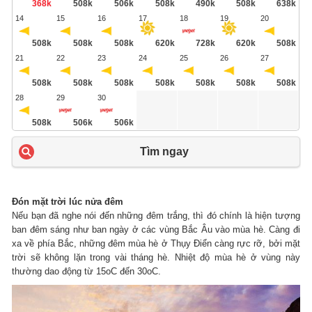
368k
508k
506k
508k
490k
508k
638k
14
15
16
17
18
19
20
508k
508k
508k
620k
728k
620k
508k
21
22
23
24
25
26
27
508k
508k
508k
508k
508k
508k
508k
28
29
30
508k
506k
506k
Tìm ngay
Đón mặt trời lúc nửa đêm
Nếu bạn đã nghe nói đến những đêm trắng, thì đó chính là hiện tượng
ban đêm sáng như ban ngày ở các vùng Bắc Âu vào mùa hè. Càng đi
xa về phía Bắc, những đêm mùa hè ở Thụy Điển càng rực rỡ, bởi mặt
trời sẽ không lặn trong vài tháng hè. Nhiệt độ mùa hè ở vùng này
thường dao động từ 15oC đến 30oC.