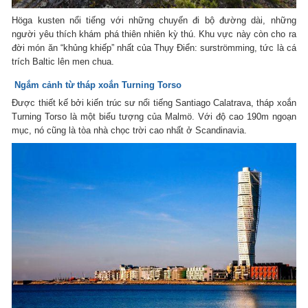
Höga kusten nổi tiếng với những chuyến đi bộ đường dài, những
người yêu thích khám phá thiên nhiên kỳ thú. Khu vực này còn cho ra
đời món ăn “khủng khiếp” nhất của Thụy Điển: surströmming, tức là cá
trích Baltic lên men chua.
Ngắm cảnh từ tháp xoắn Turning Torso
Được thiết kế bởi kiến trúc sư nổi tiếng Santiago Calatrava, tháp xoắn
Turning Torso là một biểu tượng của Malmö. Với độ cao 190m ngoạn
mục, nó cũng là tòa nhà chọc trời cao nhất ở Scandinavia.