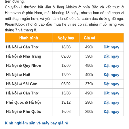
trên đường.
Chuyến đi thường bắt đầu ở làng Abisko ở phía Bắc và kết thúc ở
Hemavan ở phía Nam, mất khoảng 18 ngày; nhưng bạn có thể chọn đi
một đoạn ngắn hơn, và yên tâm là sẽ có các cabin dọc đường để ngủ.
#teamKlook nhớ đi vào đầu mùa hè vì sẽ có rất nhiều muỗi rừng vào
tháng 7 và tháng 8.
Hành trình
Ngày bay
Giá vé
Hà Nội
đi
Cần Thơ
18/08
490k
Đặt ngay
Hà Nội
đi
Nha Trang
09/08
390k
Đặt ngay
Hà Nội
đi
Quy Nhơn
12/09
490k
Đặt ngay
Hà Nội
đi
Huế
12/09
490k
Đặt ngay
Hà Nội
đi
Sài Gòn
05/02
379k
Đặt ngay
Hà Nội
đi
Cần Thơ
13/08
490k
Đặt ngay
Phú Quốc
đi
Hà Nội
19/12
290k
Đặt ngay
Hà Nội
đi
Phú Quốc
16/08
290k
Đặt ngay
Kinh nghiệm săn vé máy bay giá rẻ