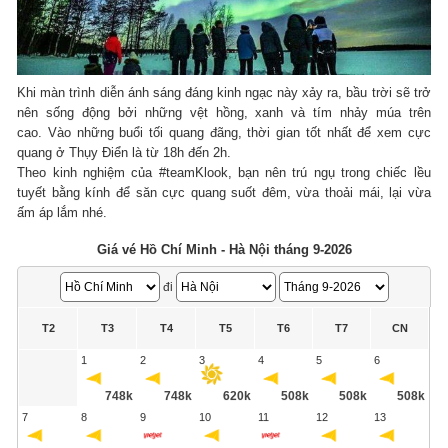
Khi màn trình diễn ánh sáng đáng kinh ngạc này xảy ra, bầu trời sẽ trở
nên sống động bởi những vệt hồng, xanh và tím nhảy múa trên
cao. Vào những buổi tối quang đãng, thời gian tốt nhất để xem cực
quang ở Thụy Điển là từ 18h đến 2h.
Theo kinh nghiệm của #teamKlook, bạn nên trú ngụ trong chiếc lều
tuyết bằng kính để săn cực quang suốt đêm, vừa thoải mái, lại vừa
ấm áp lắm nhé.
Giá vé Hồ Chí Minh - Hà Nội tháng 9-2026
đi
T2
T3
T4
T5
T6
T7
CN
1
2
3
4
5
6
748k
748k
620k
508k
508k
508k
7
8
9
10
11
12
13