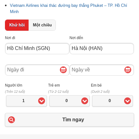
Vietnam Airlines khai thác đường bay thẳng Phuket – TP. Hồ Chí
Minh
Khứ hồi
Một chiều
Nơi đi
Nơi đến
Ngày
Ngày
đi
về
Người lớn
Trẻ em
Em bé
(Trên 12 tuổi)
(Từ 2-12 tuổi)
(Dưới 2 tuổi)
1
0
0
Tìm ngay