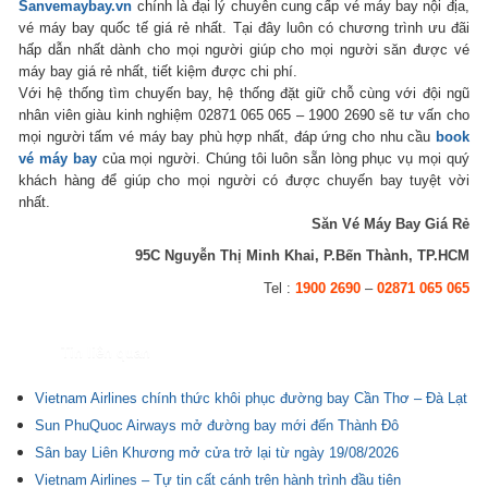
Sanvemaybay.vn
chính là đại lý chuyên cung cấp vé máy bay nội địa,
vé máy bay quốc tế giá rẻ nhất. Tại đây luôn có chương trình ưu đãi
hấp dẫn nhất dành cho mọi người giúp cho mọi người săn được vé
máy bay giá rẻ nhất, tiết kiệm được chi phí.
Với hệ thống tìm chuyến bay, hệ thống đặt giữ chỗ cùng với đội ngũ
nhân viên giàu kinh nghiệm 02871 065 065 – 1900 2690 sẽ tư vấn cho
mọi người tấm vé máy bay phù hợp nhất, đáp ứng cho nhu cầu
book
vé máy bay
của mọi người. Chúng tôi luôn sẵn lòng phục vụ mọi quý
khách hàng để giúp cho mọi người có được chuyến bay tuyệt vời
nhất.
Săn Vé Máy Bay Giá Rẻ
95C Nguyễn Thị Minh Khai, P.Bến Thành, TP.HCM
Tel :
1900 2690
–
02871 065 065
Tin liên quan
Vietnam Airlines chính thức khôi phục đường bay Cần Thơ – Đà Lạt
Sun PhuQuoc Airways mở đường bay mới đến Thành Đô
Sân bay Liên Khương mở cửa trở lại từ ngày 19/08/2026
Vietnam Airlines – Tự tin cất cánh trên hành trình đầu tiên