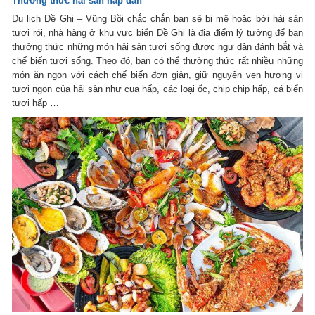
Thưởng thức hải sản hấp dẫn
Du lịch Đề Ghi – Vũng Bồi chắc chắn bạn sẽ bị mê hoặc bởi hải sản
tươi rói, nhà hàng ở khu vực biển Đề Ghi là địa điểm lý tưởng để bạn
thưởng thức những món hải sản tươi sống được ngư dân đánh bắt và
chế biến tươi sống. Theo đó, bạn có thể thưởng thức rất nhiều những
món ăn ngon với cách chế biến đơn giản, giữ nguyên vẹn hương vị
tươi ngon của hải sản như cua hấp, các loại ốc, chip chip hấp, cá biển
tươi hấp …