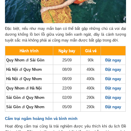
Đặc biệt, nếu như may mắn bạn có thể bắt gặp những chú cá voi đại
dương khổng lồ bơi lỗi giữa vùng biển xanh ngát, đây là cảnh tượng
tuyệt sắc mà không phải ai cũng may mắn được bắt gặp trong đời.
Hành trình
Ngày bay
Giá vé
Quy Nhơn
đi
Sài Gòn
25/09
90k
Đặt ngay
Hà Nội
đi
Quy Nhơn
08/09
490k
Đặt ngay
Hà Nội
đi
Quy Nhơn
08/09
490k
Đặt ngay
Quy Nhơn
đi
Hà Nội
22/09
490k
Đặt ngay
Sài Gòn
đi
Quy Nhơn
02/09
290k
Đặt ngay
Sài Gòn
đi
Quy Nhơn
05/09
290k
Đặt ngay
Cắm trại ngắm hoàng hôn và bình minh
Hoạt động cắm trại cũng là trải nghiệm được yêu thích khi du lịch Đề