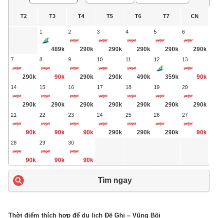
T2
T3
T4
T5
T6
T7
CN
1
2
3
4
5
6
489k
290k
290k
290k
290k
290k
7
8
9
10
11
12
13
290k
90k
290k
290k
490k
359k
90k
14
15
16
17
18
19
20
290k
290k
290k
290k
290k
290k
290k
21
22
23
24
25
26
27
90k
90k
90k
290k
290k
290k
90k
28
29
30
90k
90k
90k
Tìm ngay
Thời điểm thích hợp để du lịch Đề Ghi – Vũng Bồi