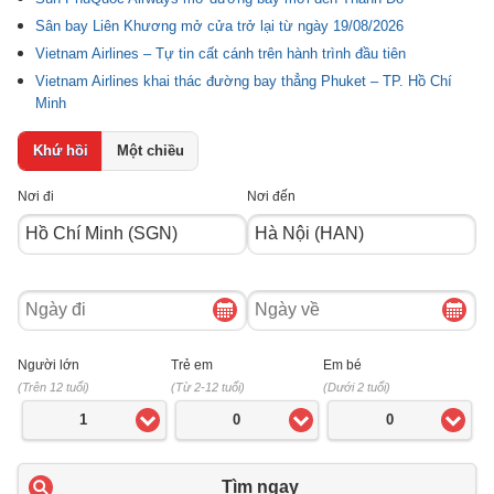
Sân bay Liên Khương mở cửa trở lại từ ngày 19/08/2026
Vietnam Airlines – Tự tin cất cánh trên hành trình đầu tiên
Vietnam Airlines khai thác đường bay thẳng Phuket – TP. Hồ Chí
Minh
Khứ hồi
Một chiều
Nơi đi
Nơi đến
Ngày
Ngày
đi
về
Người lớn
Trẻ em
Em bé
(Trên 12 tuổi)
(Từ 2-12 tuổi)
(Dưới 2 tuổi)
1
0
0
Tìm ngay