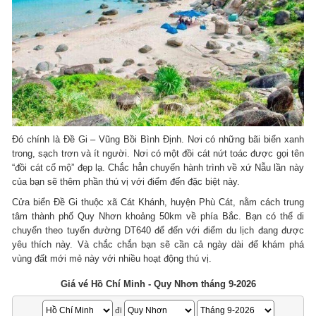
Đó chính là Đề Gi – Vũng Bồi Bình Định. Nơi có những bãi biển xanh
trong, sạch trơn và ít người. Nơi có một đồi cát nứt toác được gọi tên
“đồi cát cổ mộ” đẹp lạ. Chắc hẳn chuyến hành trình về xứ Nẫu lần này
của bạn sẽ thêm phần thú vị với điểm đến đặc biệt này.
Cửa biển Đề Gi thuộc xã Cát Khánh, huyện Phù Cát, nằm cách trung
tâm thành phố Quy Nhơn khoảng 50km về phía Bắc. Bạn có thể di
chuyển theo tuyến đường DT640 để đến với điểm du lịch đang được
yêu thích này. Và chắc chắn bạn sẽ cần cả ngày dài để khám phá
vùng đất mới mẻ này với nhiều hoạt động thú vị.
Giá vé Hồ Chí Minh - Quy Nhơn tháng 9-2026
đi