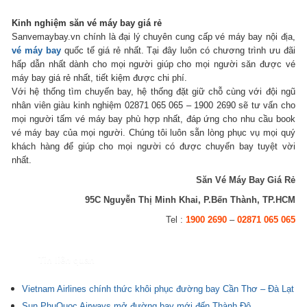
Kinh nghiệm săn vé máy bay giá rẻ
Sanvemaybay.vn chính là đại lý chuyên cung cấp vé máy bay nội địa,
vé máy bay
quốc tế giá rẻ nhất. Tại đây luôn có chương trình ưu đãi
hấp dẫn nhất dành cho mọi người giúp cho mọi người săn được vé
máy bay giá rẻ nhất, tiết kiệm được chi phí.
Với hệ thống tìm chuyến bay, hệ thống đặt giữ chỗ cùng với đội ngũ
nhân viên giàu kinh nghiệm 02871 065 065 – 1900 2690 sẽ tư vấn cho
mọi người tấm vé máy bay phù hợp nhất, đáp ứng cho nhu cầu book
vé máy bay của mọi người. Chúng tôi luôn sẵn lòng phục vụ mọi quý
khách hàng để giúp cho mọi người có được chuyến bay tuyệt vời
nhất.
Săn Vé Máy Bay Giá Rẻ
95C Nguyễn Thị Minh Khai, P.Bến Thành, TP.HCM
Tel :
1900 2690
–
02871 065 065
Tin liên quan
Vietnam Airlines chính thức khôi phục đường bay Cần Thơ – Đà Lạt
Sun PhuQuoc Airways mở đường bay mới đến Thành Đô