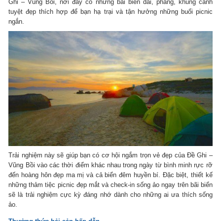
Ghi – Vũng Bồi, nơi đây có những bãi biển dài, phẳng, khung cảnh
tuyệt đẹp thích hợp để bạn hạ trại và tận hưởng những buổi picnic
ngắn.
Trải nghiệm này sẽ giúp bạn có cơ hội ngắm trọn vẻ đẹp của Đề Ghi –
Vũng Bồi vào các thời điểm khác nhau trong ngày từ bình minh rực rỡ
đến hoàng hôn đẹp ma mị và cả biển đêm huyền bí. Đặc biệt, thiết kế
những thảm tiệc picnic đẹp mắt và check-in sống ảo ngay trên bãi biển
sẽ là trải nghiệm cực kỳ đáng nhớ dành cho những ai ưa thích sống
ảo.