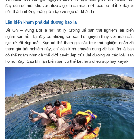
đây còn có một khu vực được gọi là sa mạc nứt toác bởi đất ở đây bị
nứt thành những mảng lớn tạo vẻ đẹp rất khác lạ.
Lặn biển khám phá đại dương bao la
Đề Ghi – Vũng Bồi là nơi rất lý tưởng để bạn trải nghiệm lặn biển
ngắm san hồ. Tại đây có những rạn san hô nguyên thuỷ với màu sắc
rực rỡ rất đẹp mắt. Bạn có thể tham gia các tour trải nghiệm ngắn để
tham gia trải nghiệm này, chỉ cần kính chuyên dụng để bơi lặn là bạn
có thể ngắm nhìn cả thế giới tuyệt đẹp của đại dương và các loài san
hô nơi đây. Sau khi lặn biển bạn có thể kết hợp chèo sup hay kayak.