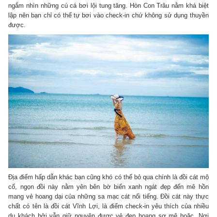
ngắm nhìn những cú cá bơi lội tung tăng. Hòn Con Trâu nằm khá biệt
lập nên bạn chỉ có thể tự bơi vào check-in chứ không sử dụng thuyền
được.
Địa điểm hấp dẫn khác bạn cũng khó có thể bỏ qua chính là đồi cát mộ
cổ, ngọn đồi này nằm yên bên bờ biển xanh ngát đẹp đến mê hồn
mang vẻ hoang dại của những sa mạc cát nổi tiếng. Đồi cát này thực
chất có tên là đồi cát Vĩnh Lợi, là điểm check-in yêu thích của nhiều
du khách bởi vẫn giữ nguyên được vẻ đẹp hoang sơ mê hoặc. Nơi