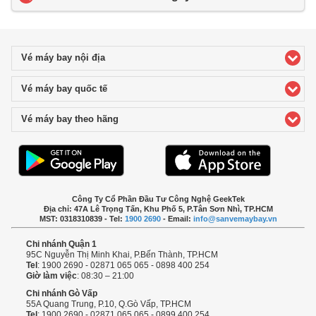
Vé máy bay nội địa
click to expand contents
Vé máy bay quốc tế
click to expand contents
Vé máy bay theo hãng
click to expand contents
Công Ty Cổ Phần Đầu Tư Công Nghệ GeekTek
Địa chỉ: 47A Lê Trọng Tấn, Khu Phố 5, P.Tân Sơn Nhì, TP.HCM
MST: 0318310839 - Tel:
1900 2690
- Email:
info@sanvemaybay.vn
Chi nhánh Quận 1
95C Nguyễn Thị Minh Khai, P.Bến Thành, TP.HCM
Tel
: 1900 2690 - 02871 065 065 - 0898 400 254
Giờ làm việc
: 08:30 – 21:00
Chi nhánh Gò Vấp
55A Quang Trung, P.10, Q.Gò Vấp, TP.HCM
Tel
: 1900 2690 - 02871 065 065 - 0899 400 254