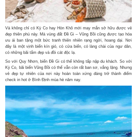
Và không chỉ có Kỳ Co hay Hòn Khô mới may mắn sở hữu được vẻ
đẹp thiên phú này. Mà vùng đất Đề Gi – Vũng Bồi cũng được tạo hóa
ưu ái ban tặng một bức tranh thiên nhiên rạng ngời, hoang dại. Nơi
đây là một vịnh biển kín gió, có cửa biển, có làng chài của ngư dân,
có những bãi tắm đẹp và đồi cát độc lạ.
So với Quy Nhơn, biển Đề Gi có thể không tấp nập du khách. So với
Kỳ Co, bãi biển Vũng Bồi có thể vẫn còn rất ban sơ, vắng lặng. Nhưng
vẻ đẹp tự nhiên của nơi này hoàn toàn xứng đáng trở thành điểm
check in hot ở Bình Định mùa hè năm nay.