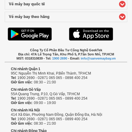
Vé máy bay quốc tế
click to expand contents
Vé máy bay theo hãng
click to expand contents
Công Ty Cổ Phần Đầu Tư Công Nghệ GeekTek
Địa chỉ: 47A Lê Trọng Tấn, Khu Phố 5, P.Tân Sơn Nhì, TP.HCM
MST: 0318310839 - Tel:
1900 2690
- Email:
info@sanvemaybay.vn
Chi nhánh Quận 1
95C Nguyễn Thị Minh Khai, P.Bến Thành, TP.HCM
Tel
: 1900 2690 - 02871 065 065 - 0898 400 254
Giờ làm việc
: 08:30 – 21:00
Chi nhánh Gò Vấp
55A Quang Trung, P.10, Q.Gò Vấp, TP.HCM
Tel
: 1900 2690 - 02871 065 065 - 0899 400 254
Giờ làm việc
: 09:00 – 19:00
Chi nhánh Hà Nội
414 Xã Đàn, Phường Nam Đồng, Quận Đống Đa, Hà Nội
Tel
: 1900 2690 - 02871 065 065 - 0899 400 254
Giờ làm việc
: 08:30 – 21:00
Chi nhánh Đồng Tháp