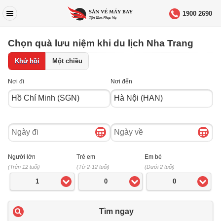
1900 2690
Chọn quà lưu niệm khi du lịch Nha Trang
Khứ hồi
Một chiều
Nơi đi
Nơi đến
Ngày
Ngày
đi
về
Người lớn
Trẻ em
Em bé
(Trên 12 tuổi)
(Từ 2-12 tuổi)
(Dưới 2 tuổi)
1
0
0
Tìm ngay