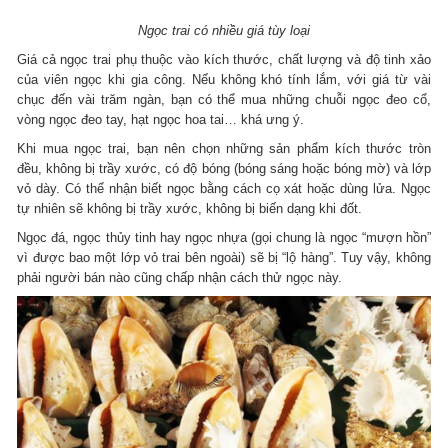
Ngọc trai có nhiều giá tùy loại
Giá cả ngọc trai phụ thuộc vào kích thước, chất lượng và độ tinh xảo
của viên ngọc khi gia công. Nếu không khó tính lắm, với giá từ vài
chục đến vài trăm ngàn, bạn có thể mua những chuỗi ngọc đeo cổ,
vòng ngọc đeo tay, hạt ngọc hoa tai… khá ưng ý.
Khi mua ngọc trai, bạn nên chọn những sản phẩm kích thước tròn
đều, không bị trầy xước, có độ bóng (bóng sáng hoặc bóng mờ) và lớp
vỏ dày. Có thể nhận biết ngọc bằng cách cọ xát hoặc dùng lửa. Ngọc
tự nhiên sẽ không bị trầy xước, không bị biến dạng khi đốt.
Ngọc đá, ngọc thủy tinh hay ngọc nhựa (gọi chung là ngọc “mượn hồn”
vì được bao một lớp vỏ trai bên ngoài) sẽ bị “lộ hàng”. Tuy vậy, không
phải người bán nào cũng chấp nhận cách thử ngọc này.