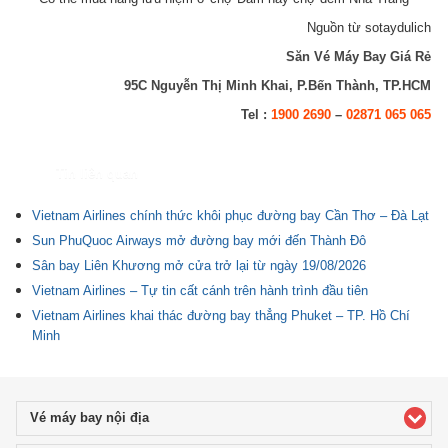
Nguồn từ sotaydulich
Săn Vé Máy Bay Giá Rẻ
95C Nguyễn Thị Minh Khai, P.Bến Thành, TP.HCM
Tel :
1900 2690
–
02871 065 065
Tin liên quan
Vietnam Airlines chính thức khôi phục đường bay Cần Thơ – Đà Lạt
Sun PhuQuoc Airways mở đường bay mới đến Thành Đô
Sân bay Liên Khương mở cửa trở lại từ ngày 19/08/2026
Vietnam Airlines – Tự tin cất cánh trên hành trình đầu tiên
Vietnam Airlines khai thác đường bay thẳng Phuket – TP. Hồ Chí
Minh
Vé máy bay nội địa
click to expand contents