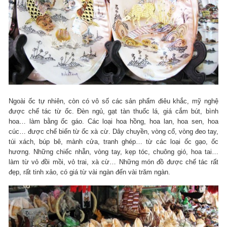
Ngoài ốc tự nhiên, còn có vô số các sản phẩm điêu khắc, mỹ nghệ
được chế tác từ ốc. Đèn ngủ, gạt tàn thuốc lá, giá cắm bút, bình
hoa… làm bằng ốc gáo. Các loại hoa hồng, hoa lan, hoa sen, hoa
cúc… được chế biến từ ốc xà cừ. Dây chuyền, vòng cổ, vòng đeo tay,
túi xách, búp bê, mành cửa, tranh ghép… từ các loại ốc gạo, ốc
hương. Những chiếc nhẫn, vòng tay, kẹp tóc, chuông gió, hoa tai…
làm từ vỏ đồi mồi, vỏ trai, xà cừ… Những món đồ được chế tác rất
đẹp, rất tinh xảo, có giá từ vài ngàn đến vài trăm ngàn.