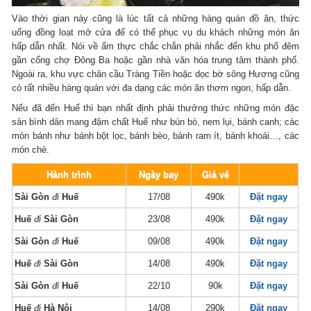
Vào thời gian này cũng là lúc tất cả những hàng quán đồ ăn, thức
uống đồng loạt mở cửa để có thể phục vụ du khách những món ăn
hấp dẫn nhất. Nói về ẩm thực chắc chắn phải nhắc đến khu phố đêm
gần cổng chợ Đông Ba hoặc gần nhà văn hóa trung tâm thành phố.
Ngoài ra, khu vực chân cầu Tràng Tiền hoặc dọc bờ sông Hương cũng
có rất nhiều hàng quán với đa dạng các món ăn thơm ngon, hấp dẫn.
Nếu đã đến Huế thì bạn nhất định phải thưởng thức những món đặc
sản bình dân mang đậm chất Huế như bún bò, nem lụi, bánh canh; các
món bánh như bánh bột lọc, bánh bèo, bánh ram ít, bánh khoái…, các
món chè.
Hành trình
Ngày bay
Giá vé
Sài Gòn
đi
Huế
17/08
490k
Đặt ngay
Huế
đi
Sài Gòn
23/08
490k
Đặt ngay
Sài Gòn
đi
Huế
09/08
490k
Đặt ngay
Huế
đi
Sài Gòn
14/08
490k
Đặt ngay
Sài Gòn
đi
Huế
22/10
90k
Đặt ngay
Huế
đi
Hà Nội
14/08
290k
Đặt ngay