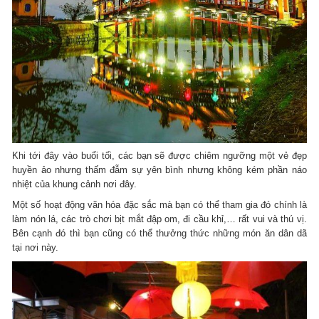
Khi tới đây vào buổi tối, các bạn sẽ được chiêm ngưỡng một vẻ đẹp
huyền ảo nhưng thấm đẫm sự yên bình nhưng không kém phần náo
nhiệt của khung cảnh nơi đây.
Một số hoạt động văn hóa đặc sắc mà bạn có thể tham gia đó chính là
làm nón lá, các trò chơi bịt mắt đập om, đi cầu khỉ,… rất vui và thú vị.
Bên cạnh đó thì bạn cũng có thể thưởng thức những món ăn dân dã
tại nơi này.