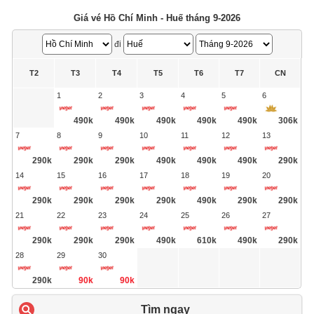
Giá vé Hồ Chí Minh - Huế tháng 9-2026
đi
T2
T3
T4
T5
T6
T7
CN
1
2
3
4
5
6
490k
490k
490k
490k
490k
306k
7
8
9
10
11
12
13
290k
290k
290k
490k
490k
490k
290k
14
15
16
17
18
19
20
290k
290k
290k
290k
490k
290k
290k
21
22
23
24
25
26
27
290k
290k
290k
490k
610k
490k
290k
28
29
30
290k
90k
90k
Tìm ngay