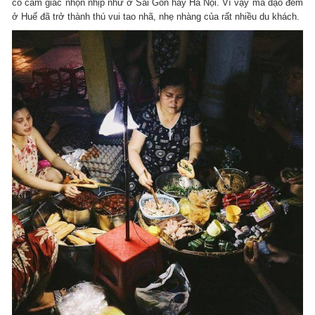
có cảm giác nhộn nhịp như ở Sài Gòn hay Hà Nội. Vì vậy mà dạo đêm
ở Huế đã trở thành thú vui tao nhã, nhẹ nhàng của rất nhiều du khách.