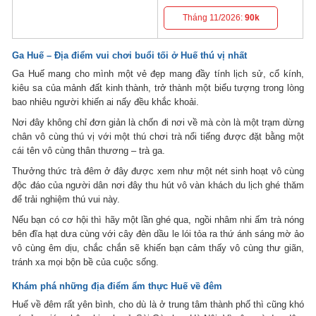
Tháng 11/2026:
90k
Ga Huế – Địa điểm vui chơi buổi tối ở Huế thú vị nhất
Ga Huế mang cho mình một vẻ đẹp mang đầy tính lịch sử, cổ kính,
kiêu sa của mảnh đất kinh thành, trở thành một biểu tượng trong lòng
bao nhiêu người khiến ai nấy đều khắc khoải.
Nơi đây không chỉ đơn giản là chốn đi nơi về mà còn là một trạm dừng
chân vô cùng thú vị với một thú chơi trà nổi tiếng được đặt bằng một
cái tên vô cùng thân thương – trà ga.
Thưởng thức trà đêm ở đây được xem như một nét sinh hoạt vô cùng
độc đáo của người dân nơi đây thu hút vô vàn khách du lịch ghé thăm
để trải nghiệm thú vui này.
Nếu bạn có cơ hội thì hãy một lần ghé qua, ngồi nhâm nhi ấm trà nóng
bên đĩa hạt dưa cùng với cây đèn dầu le lói tỏa ra thứ ánh sáng mờ ảo
vô cùng êm dịu, chắc chắn sẽ khiến bạn cảm thấy vô cùng thư giãn,
tránh xa mọi bộn bề của cuộc sống.
Khám phá những địa điểm ẩm thực Huế về đêm
Huế về đêm rất yên bình, cho dù là ở trung tâm thành phố thì cũng khó