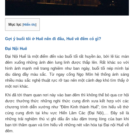
Mục lục
[
Hiển thị
]
Gợi ý buổi tối ở Huế nên đi đâu, Huế về đêm có gì?
Đại Nội Huế
Đại Nội Huế là một điểm đến vào buổi tối rất huyền ảo, bởi lẽ lúc màn
đêm xuống những ảnh đèn lung linh được thắp lên. Rất khác so với
hình ảnh mạnh mẽ trang nghiêm như ban ngày, buổi tối nép mình lại
dịu dàng đầy màu sắc. Từ ngay cổng Ngọ Môn hệ thống ánh sáng
nhiều màu sắc nghệ thuật rực rỡ tạo nên một cảnh đẹp khó tìm thấy ở
một nơi khác.
Khi đã tới tham quan nơi này vào ban đêm thì không thể bỏ qua cơ hội
được thưởng thức những nghi thức cung đình xưa kết hợp với các
chương trình diễn xướng như “Đêm Kinh thành Huế”; tìm hiểu về thờ
cúng cung đình tại khu vực Hiển Lâm Các (Đại Nội),… Đây sẽ là
những trải nghiệm thú vị ghi dấu ấn sâu đậm trong lòng của bạn khi
bạn tới thăm quan và tìm hiểu về những nét văn hóa tại Đại nội Huế về
đêm.