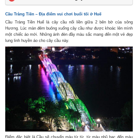
Cầu Tràng Tiền – Địa điểm vui chơi buổi tối ở Huế
Cầu Tràng Tiền Huế là cây cầu nối liền giữa 2 bên bờ của sông
Hương. Lúc màn đêm buông xuống cây cầu như được khoác lên mình
một chiếc áo mới. Những ánh đèn đầy màu sắc mang đến một vẻ đẹp
lung linh huyền áo cho cây cầu này.
Điểm đặc biệt là Cầu sẽ chuyển màu từ từ, từ màu nhũ bạc đến màu