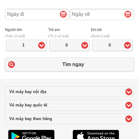
Ngày
Ngày
đi
về
Người lớn
Trẻ em
Em bé
(Trên 12 tuổi)
(Từ 2-12 tuổi)
(Dưới 2 tuổi)
1
0
0
Tìm ngay
Vé máy bay nội địa
click to expand contents
Vé máy bay quốc tế
click to expand contents
Vé máy bay theo hãng
click to expand contents