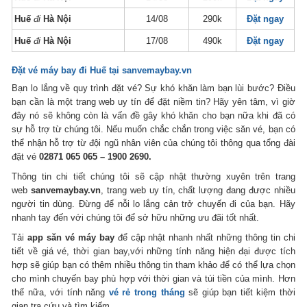
Huế
đi
Hà Nội
14/08
290k
Đặt ngay
Huế
đi
Hà Nội
17/08
490k
Đặt ngay
Đặt vé máy bay đi
Huế
tại sanvemaybay.vn
Bạn lo lắng về quy trình đặt vé? Sự khó khăn làm bạn lùi bước? Điều
bạn cần là một trang web uy tín để đặt niềm tin? Hãy yên tâm, vì giờ
đây nó sẽ không còn là vấn đề gây khó khăn cho bạn nữa khi đã có
sự hỗ trợ từ chúng tôi. Nếu muốn chắc chắn trong việc săn vé, bạn có
thể nhận hỗ trợ từ đội ngũ nhân viên của chúng tôi thông qua tổng đài
đặt vé
02871 065 065 – 1900 2690.
Thông tin chi tiết chúng tôi sẽ cập nhật thường xuyên trên trang
web
sanvemaybay.vn
, trang web uy tín, chất lượng đang được nhiều
người tin dùng. Đừng để nỗi lo lắng cản trở chuyến đi của bạn. Hãy
nhanh tay đến với chúng tôi để sở hữu những ưu đãi tốt nhất.
Tải
app săn vé máy bay
để cập nhật nhanh nhất những thông tin chi
tiết về giá vé, thời gian bay,với những tính năng hiện đại được tích
hợp sẽ giúp bạn có thêm nhiều thông tin tham khảo để có thể lựa chọn
cho mình chuyến bay phù hợp với thời gian và túi tiền của mình. Hơn
thế nữa, với tính năng
vé rẻ trong tháng
sẽ giúp bạn tiết kiệm thời
gian tra cứu và tìm kiếm.