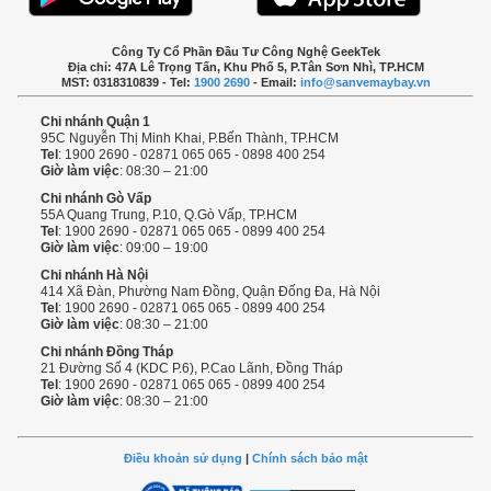
Công Ty Cổ Phần Đầu Tư Công Nghệ GeekTek
Địa chỉ: 47A Lê Trọng Tấn, Khu Phố 5, P.Tân Sơn Nhì, TP.HCM
MST: 0318310839 - Tel:
1900 2690
- Email:
info@sanvemaybay.vn
Chi nhánh Quận 1
95C Nguyễn Thị Minh Khai, P.Bến Thành, TP.HCM
Tel
: 1900 2690 - 02871 065 065 - 0898 400 254
Giờ làm việc
: 08:30 – 21:00
Chi nhánh Gò Vấp
55A Quang Trung, P.10, Q.Gò Vấp, TP.HCM
Tel
: 1900 2690 - 02871 065 065 - 0899 400 254
Giờ làm việc
: 09:00 – 19:00
Chi nhánh Hà Nội
414 Xã Đàn, Phường Nam Đồng, Quận Đống Đa, Hà Nội
Tel
: 1900 2690 - 02871 065 065 - 0899 400 254
Giờ làm việc
: 08:30 – 21:00
Chi nhánh Đồng Tháp
21 Đường Số 4 (KDC P.6), P.Cao Lãnh, Đồng Tháp
Tel
: 1900 2690 - 02871 065 065 - 0899 400 254
Giờ làm việc
: 08:30 – 21:00
Điều khoản sử dụng
|
Chính sách bảo mật