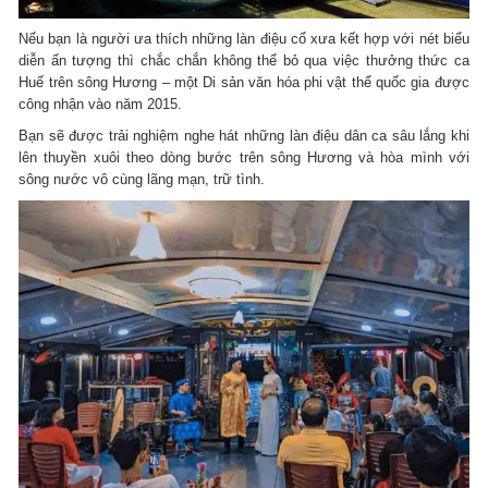
Nếu bạn là người ưa thích những làn điệu cổ xưa kết hợp với nét biểu
diễn ấn tượng thì chắc chắn không thể bỏ qua việc thưởng thức ca
Huế trên sông Hương – một Di sản văn hóa phi vật thể quốc gia được
công nhận vào năm 2015.
Bạn sẽ được trải nghiệm nghe hát những làn điệu dân ca sâu lắng khi
lên thuyền xuôi theo dòng bước trên sông Hương và hòa mình với
sông nước vô cùng lãng mạn, trữ tình.