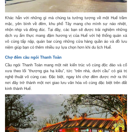
Khác hẳn với những gì mà chúng ta tưởng tượng về một Huế trầm
mặc, yên bình về đêm, khu phố Tây mang cho mình sự náo nhiệt,
nhộn nhịp và đông đúc. Tại đây, các bạn sẽ được trải nghiệm những
dịch vụ ẩm thực mang đậm hương vị của Huế với hệ thống quán xá
vô cùng tấp nập, quán bar cùng những cửa hàng quần áo và đồ lưu
niệm giúp bạn có thêm nhiều sự lựa chọn hơn khi du lịch Huế.
Chợ đêm cầu ngói Thanh Toàn
Cầu ngói Thanh Toàn mang một nét kiến trúc vô cùng độc đáo và cổ
xưa theo lối “thượng gia hạ kiều”, tức “trên nhà, dưới cầu” có giá trị
nghệ thuật vô cùng cao. Đặc biệt, ngay khi chợ đêm được mở ra thì
nơi đây trở thành một nơi giao lưu văn hóa vô cùng đặc biệt trên đất
kinh thành Huế.