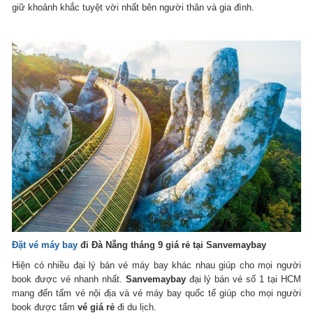
giữ khoảnh khắc tuyệt vời nhất bên người thân và gia đình.
Đặt vé máy bay
đi Đà Nẵng tháng 9 giá rẻ tại Sanvemaybay
Hiện có nhiều đại lý bán vé máy bay khác nhau giúp cho mọi người
book được vé nhanh nhất.
Sanvemaybay
đại lý bán vé số 1 tại HCM
mang đến tấm vé nội địa và vé máy bay quốc tế giúp cho mọi người
book được tấm
vé giá rẻ
đi du lịch.