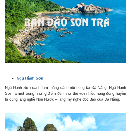
Ngũ Hành Sơn
Ngũ Hành Sơn danh lam thắng cảnh nổi tiếng tại Đà Nẵng. Ngũ Hành
Sơn là một trong những điểm đến như thế với nhiều hang động huyền
bí cùng làng nghề Non Nước – làng mỹ nghệ độc đáo của Đà Nẵng.