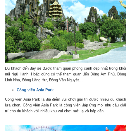
Du khách đến đây sẽ được tham quan phong cảnh đẹp nhất trong khối
núi Ngũ Hành. Hoặc cũng có thể tham quan đến Động Âm Phủ, Động
Linh Nha, Động Lăng Hư, Động Vân Nguyệt…
Công viên Asia Park
Công viên Asia Park là địa điểm vui chơi giải trí được nhiều du khách
lựa chọn. Công viên Asia Park là công viên đáp ứng mọi nhu cầu giải
trí cho du khách với nhiều khu vui chơi mới lạ và hấp dẫn.