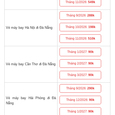
Tháng 11/2026:
549k
Tháng 9/2026:
288k
Tháng 10/2026:
198k
Vé máy bay Hà Nội đi Đà Nẵng
Tháng 11/2026:
510k
Tháng 1/2027:
90k
Tháng 2/2027:
90k
Vé máy bay Cần Thơ đi Đà Nẵng
Tháng 3/2027:
90k
Tháng 9/2026:
290k
Vé máy bay Hải Phòng đi Đà
Tháng 12/2026:
90k
Nẵng
Tháng 1/2027:
90k