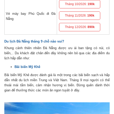
Tháng 10/2026:
190k
Vé máy bay Phú Quốc đi Đà
Tháng 11/2026:
190k
Nẵng
Tháng 12/2026:
890k
Du lịch Đà Nẵng tháng 9 chỗ nào vui?
Khung cảnh thiên nhiên Đà Nẵng được ưu ái ban tặng có núi, có
biển,.. Du khách đặt chân đến đây không nên bỏ qua các địa điểm du
lịch hấp dẫn như:
Bãi biển Mỹ Khê
Bãi biển Mỹ Khê được đánh giá là một trong các bãi biển sạch và hấp
dẫn nhất du lịch miền Trung và Việt Nam. Tháng 9 mọi người có thể
thoải mái tắm biển, cảm nhận hương vị biển. Đừng quên dành thời
gian để thưởng thức các món ăn ngon tuyệt ở đây.