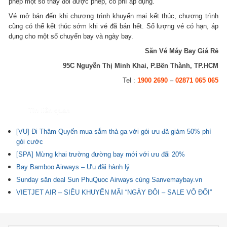
phép một số thay đổi được phép, có phí áp dụng.
Vé mở bán đến khi chương trình khuyến mại kết thúc, chương trình
cũng có thể kết thúc sớm khi vé đã bán hết. Số lượng vé có hạn, áp
dụng cho một số chuyến bay và ngày bay.
Săn Vé Máy Bay Giá Rẻ
95C Nguyễn Thị Minh Khai, P.Bến Thành, TP.HCM
Tel :
1900 2690
–
02871 065 065
Tin liên quan
[VU] Đi Thâm Quyến mua sắm thả ga với gói ưu đã giảm 50% phí
gói cước
[SPA] Mừng khai trường đường bay mới với ưu đãi 20%
Bay Bamboo Airways – Ưu đãi hành lý
Sunday săn deal Sun PhuQuoc Airways cùng Sanvemaybay.vn
VIETJET AIR – SIÊU KHUYẾN MÃI “NGÀY ĐÔI – SALE VÔ ĐỐI”