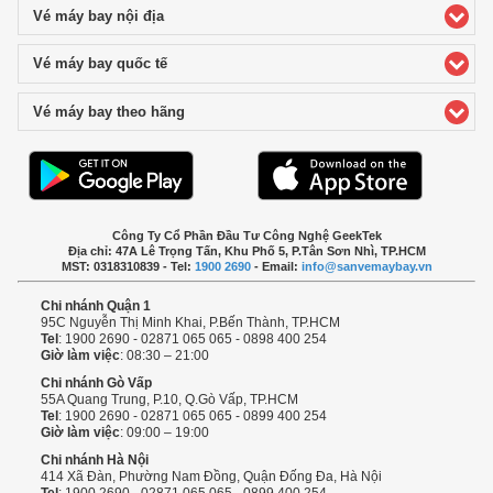
Vé máy bay nội địa
click to expand contents
Vé máy bay quốc tế
click to expand contents
Vé máy bay theo hãng
click to expand contents
Công Ty Cổ Phần Đầu Tư Công Nghệ GeekTek
Địa chỉ: 47A Lê Trọng Tấn, Khu Phố 5, P.Tân Sơn Nhì, TP.HCM
MST: 0318310839 - Tel:
1900 2690
- Email:
info@sanvemaybay.vn
Chi nhánh Quận 1
95C Nguyễn Thị Minh Khai, P.Bến Thành, TP.HCM
Tel
: 1900 2690 - 02871 065 065 - 0898 400 254
Giờ làm việc
: 08:30 – 21:00
Chi nhánh Gò Vấp
55A Quang Trung, P.10, Q.Gò Vấp, TP.HCM
Tel
: 1900 2690 - 02871 065 065 - 0899 400 254
Giờ làm việc
: 09:00 – 19:00
Chi nhánh Hà Nội
414 Xã Đàn, Phường Nam Đồng, Quận Đống Đa, Hà Nội