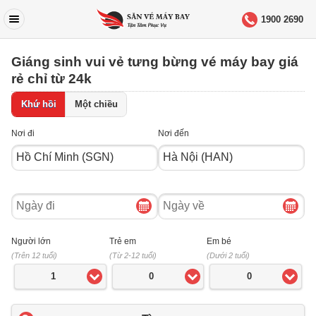
1900 2690
Giáng sinh vui vẻ tưng bừng vé máy bay giá
rẻ chỉ từ 24k
Khứ hồi
Một chiều
Nơi đi
Nơi đến
Ngày
Ngày
đi
về
Người lớn
Trẻ em
Em bé
(Trên 12 tuổi)
(Từ 2-12 tuổi)
(Dưới 2 tuổi)
1
0
0