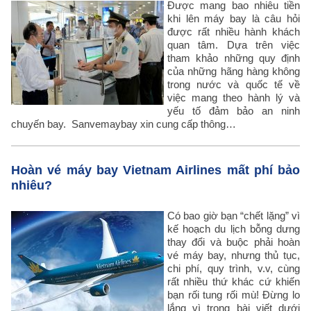
Được mang bao nhiêu tiền
khi lên máy bay là câu hỏi
được rất nhiều hành khách
quan tâm. Dựa trên việc
tham khảo những quy định
của những hãng hàng không
trong nước và quốc tế về
việc mang theo hành lý và
yếu tố đảm bảo an ninh
chuyến bay. Sanvemaybay xin cung cấp thông…
Hoàn vé máy bay Vietnam Airlines mất phí bảo
nhiêu?
Có bao giờ bạn “chết lặng” vì
kế hoạch du lịch bỗng dưng
thay đổi và buộc phải hoàn
vé máy bay, nhưng thủ tục,
chi phí, quy trình, v.v, cùng
rất nhiều thứ khác cứ khiến
bạn rối tung rối mù! Đừng lo
lắng vì trong bài viết dưới