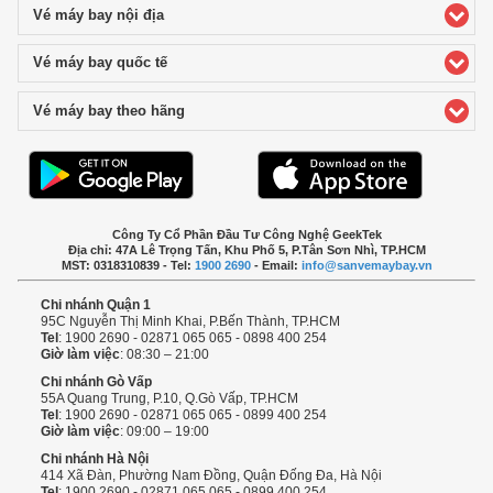
Vé máy bay nội địa
click to expand contents
Vé máy bay quốc tế
click to expand contents
Vé máy bay theo hãng
click to expand contents
Công Ty Cổ Phần Đầu Tư Công Nghệ GeekTek
Địa chỉ: 47A Lê Trọng Tấn, Khu Phố 5, P.Tân Sơn Nhì, TP.HCM
MST: 0318310839 - Tel:
1900 2690
- Email:
info@sanvemaybay.vn
Chi nhánh Quận 1
95C Nguyễn Thị Minh Khai, P.Bến Thành, TP.HCM
Tel
: 1900 2690 - 02871 065 065 - 0898 400 254
Giờ làm việc
: 08:30 – 21:00
Chi nhánh Gò Vấp
55A Quang Trung, P.10, Q.Gò Vấp, TP.HCM
Tel
: 1900 2690 - 02871 065 065 - 0899 400 254
Giờ làm việc
: 09:00 – 19:00
Chi nhánh Hà Nội
414 Xã Đàn, Phường Nam Đồng, Quận Đống Đa, Hà Nội
Tel
: 1900 2690 - 02871 065 065 - 0899 400 254