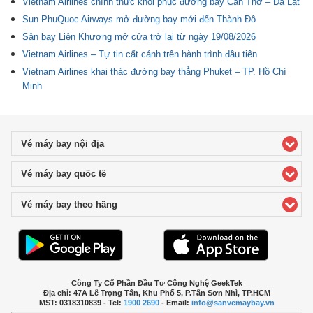
Vietnam Airlines chính thức khôi phục đường bay Cần Thơ – Đà Lạt
Sun PhuQuoc Airways mở đường bay mới đến Thành Đô
Sân bay Liên Khương mở cửa trở lại từ ngày 19/08/2026
Vietnam Airlines – Tự tin cất cánh trên hành trình đầu tiên
Vietnam Airlines khai thác đường bay thẳng Phuket – TP. Hồ Chí
Minh
Vé máy bay nội địa
click to expand contents
Vé máy bay quốc tế
click to expand contents
Vé máy bay theo hãng
click to expand contents
Công Ty Cổ Phần Đầu Tư Công Nghệ GeekTek
Địa chỉ: 47A Lê Trọng Tấn, Khu Phố 5, P.Tân Sơn Nhì, TP.HCM
MST: 0318310839 - Tel:
1900 2690
- Email:
info@sanvemaybay.vn