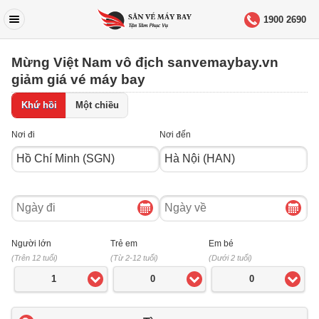
1900 2690
Mừng Việt Nam vô địch sanvemaybay.vn
giảm giá vé máy bay
Khứ hồi
Một chiều
Nơi đi
Nơi đến
Ngày
Ngày
đi
về
Người lớn
Trẻ em
Em bé
(Trên 12 tuổi)
(Từ 2-12 tuổi)
(Dưới 2 tuổi)
1
0
0