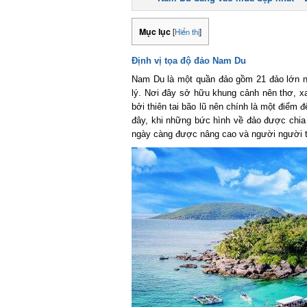
Mục lục
[
Hiển thị
]
Định vị tọa độ đảo Nam Du
Nam Du là một quần đảo gồm 21 đảo lớn nh
lý. Nơi đây sở hữu khung cảnh nên thơ, xan
bởi thiên tai bão lũ nên chính là một điểm đế
đây, khi những bức hình về đảo được chia s
ngày càng được nâng cao và người người tì