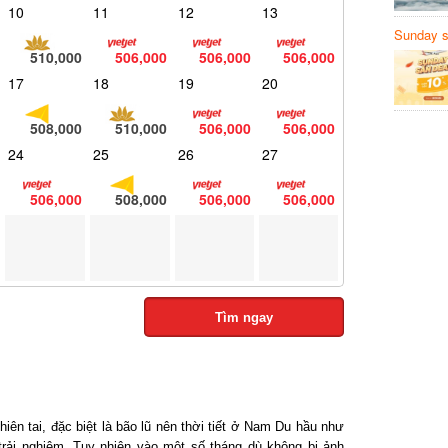
10
11
12
13
Sunday să
Sanvemay
510,000
506,000
506,000
506,000
17
18
19
20
508,000
510,000
506,000
506,000
24
25
26
27
506,000
508,000
506,000
506,000
Tìm ngay
ên tai, đặc biệt là bão lũ nên thời tiết ở Nam Du hầu như
ải nghiệm. Tuy nhiên vào một số tháng dù không bị ảnh