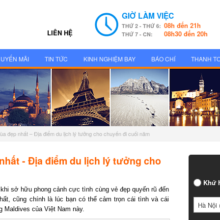
GIỜ LÀM VIỆC
08h đến 21h
THỨ 2 - THỨ 6:
LIÊN HỆ
08h30 đến 20h
THỨ 7 - CN:
UYẾN MÃI
TIN TỨC
KINH NGHIỆM BAY
BÁO CHÍ
THANH T
 đẹp nhất – Địa điểm du lịch lý tưởng cho chuyến đi cuối năm
t - Địa điểm du lịch lý tưởng cho
Khứ h
hi sở hữu phong cảnh cực tình cùng vẻ đẹp quyến rũ đến
, cũng chính là lúc bạn có thể cảm trọn cái tình và cái
Hà Nội (
 Maldives của Việt Nam này.