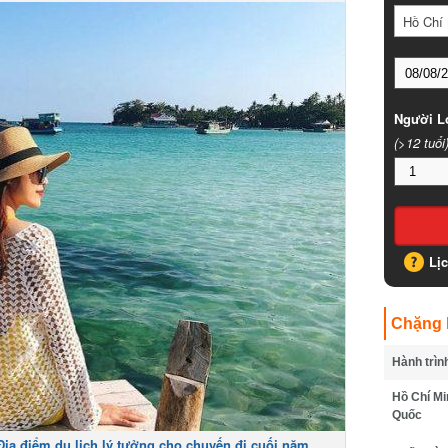
Hồ Chí 
Người Lớ
(>12 tuổi)
Lịc
Chặng B
Hành trình
Hồ Chí Min
Quốc
a điểm du lịch lý tưởng cho chuyến đi cuối năm