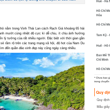
Huế - Hà N
Hồ Chí Minh
Hòa
Hồ Chí Minh
ỏ nằm trong Vịnh Thái Lan cách Rạch Giá khoảng 65 hải
h mướt cùng nhiệt độ cực kì dễ chịu, ít chịu ảnh hưởng
Tam Kỳ - H
n lý tưởng của rất nhiều người. Đặc biệt với thời gian gần
ẻ rầm rộ trên các trang mạng xã hội, độ hot của Nam Du
Huế - Hồ C
m đến quần đảo xinh đẹp này cũng ngày càng nhiều.
Ban Mê Thu
Chí Minh
Hồ Chí Min
* Chưa bao gồm
trong chuyến b
Quy dịn
Quy định m
cần biết
Mẫu giấy 