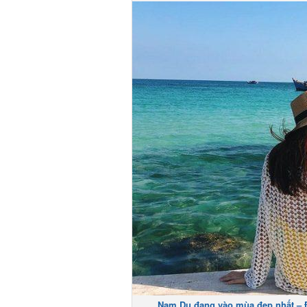
Nam Du đang vào mùa đẹp nhất – Đị