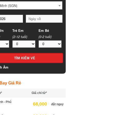
Minh (SGN)
n
Trẻ Em
Em Bé
(2-12 tuổi)
(0-2 tuổi)
h Âm
ay Giá Rẻ
*
Giá chỉ từ*
h - Phú
68,000
đặt ngay