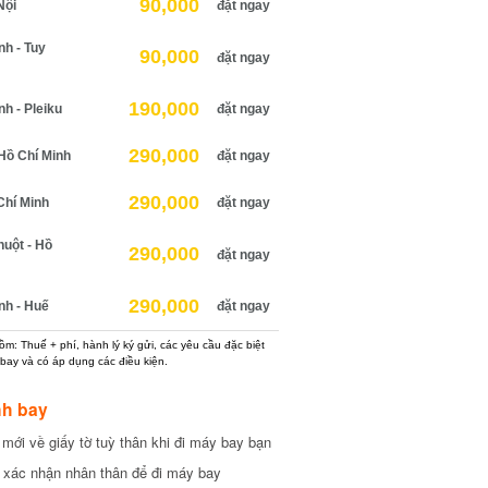
90,000
ội
đặt ngay
 - Tuy
90,000
đặt ngay
190,000
 - Pleiku
đặt ngay
290,000
ồ Chí Minh
đặt ngay
290,000
hí Minh
đặt ngay
ột - Hồ
290,000
đặt ngay
290,000
h - Huế
đặt ngay
: Thuế + phí, hành lý ký gửi, các yêu cầu đặc biệt
ay và có áp dụng các điều kiện.
h bay
ới về giấy tờ tuỳ thân khi đi máy bay bạn
xác nhận nhân thân để đi máy bay