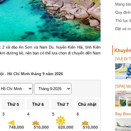
Mang bánh 
đồng
Quy định 
Thủ tục đ
Đặt vé máy
2 xã đảo An Sơn và Nam Du, huyện Kiên Hải, tỉnh Kiên
Khuyến 
m đường bộ, nên bạn có thể lựa chọn di chuyển đến Nam
[VU] Đi T
giảm 50% 
i - Hồ Chí Minh tháng 9 năm 2026
[SPA] Mừn
20%
Thứ 5
Thứ 6
Thứ 7
Chủ nhật
Bay Bambo
3
4
5
6
748,000
510,000
620,000
510,000