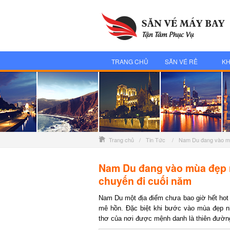
TRANG CHỦ
SĂN VÉ RẺ
KH
Trang chủ
/
Tin Tức
/
Nam Du đang vào mùa
Nam Du đang vào mùa đẹp nhấ
chuyến đi cuối năm
Nam Du một địa điểm chưa bao giờ hết hot k
mê hồn. Đặc biệt khi bước vào mùa đẹp nhất
thơ của nơi được mệnh danh là thiên đường