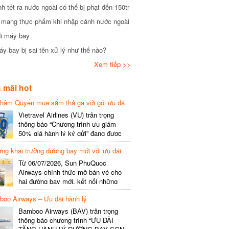
tét ra nước ngoài có thể bị phạt đến 150tr
mang thực phẩm khi nhập cảnh nước ngoài
i máy bay
 bay bị sai tên xử lý như thế nào?
Xem tiếp >>
mãi hot
hâm Quyến mua sắm thả ga với gói ưu đã
phí gói cước
Vietravel Airlines (VU) trân trọng
thông báo “Chương trình ưu giảm
50% giá hành lý ký gửi” đang được
triển khai cho đường bay quốc tế mới
g khai trường đường bay mới với ưu đãi
kết nối từ TP. Hồ Chí Minh
(SGN) đi Thâm Quyến – Trung Quốc
Từ 06/07/2026, Sun PhuQuoc
(SZX), chi tiết như sau: LỊCH BAY
Airways chính thức mở bán vé cho
CHI TIẾT Đường bay SHCB Giờ khởi
hai đường bay mới, kết nối những
hành Giờ đến Tần suất…
điểm đến giàu trải nghiệm, giúp hành
o Airways – Ưu đãi hành lý
khách khám phá vẻ đẹp thiên nhiên
và văn hóa của miền Trung Việt Nam.
Bamboo Airways (BAV) trân trọng
Thông tin đường bay mới Đường bay
thông báo chương trình “ƯU ĐÃI
SHCB Giờ bay Tần suất Thời gian