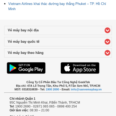
Vietnam Airlines khai thác đường bay thẳng Phuket – TP. Hồ Chí
Minh
Vé máy bay nội địa
click to expand contents
Vé máy bay quốc tế
click to expand contents
Vé máy bay theo hãng
click to expand contents
Công Ty Cổ Phần Đầu Tư Công Nghệ GeekTek
Địa chỉ: 47A Lê Trọng Tấn, Khu Phố 5, P.Tân Sơn Nhì, TP.HCM
MST: 0318310839 - Tel:
1900 2690
- Email:
info@sanvemaybay.vn
Chi nhánh Quận 1
95C Nguyễn Thị Minh Khai, P.Bến Thành, TP.HCM
Tel
: 1900 2690 - 02871 065 065 - 0898 400 254
Giờ làm việc
: 08:30 – 21:00