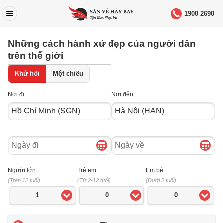
1900 2690
Những cách hành xử đẹp của người dân
trên thế giới
Khứ hồi
Một chiều
Nơi đi
Nơi đến
Ngày
Ngày
đi
về
Người lớn
Trẻ em
Em bé
(Trên 12 tuổi)
(Từ 2-12 tuổi)
(Dưới 2 tuổi)
1
0
0