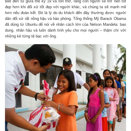
biết đến từ giữa thế kỷ 19 và tôn thờ, rằng con người sẽ trở nên tốt
đẹp hơn khi đối xử tốt đẹp với người khác, và chúng ta sẽ mạnh mẽ
hơn nếu đoàn kết. Đó là lý do du khách đến đây thường được người
dân đối xử rất nồng hậu và hào phóng. Tổng thống Mỹ Barack Obama
đã dùng từ Ubuntu để nói về nhân cách lớn của Nelson Mandela: bao
dung, nhân hậu và luôn dành tình yêu cho mọi người – thậm chí với
những kẻ từng tệ bạc với ông.