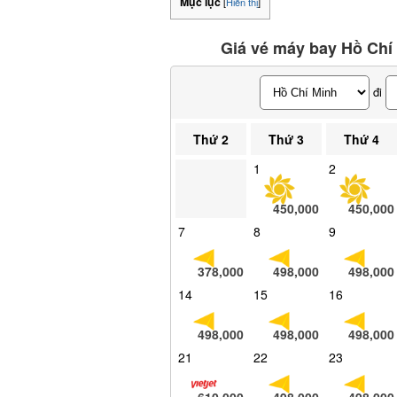
Mục lục
[
Hiển thị
]
Giá vé máy bay Hồ Chí 
đi
Thứ 2
Thứ 3
Thứ 4
1
2
450,000
450,000
7
8
9
378,000
498,000
498,000
14
15
16
498,000
498,000
498,000
21
22
23
610,000
498,000
498,000