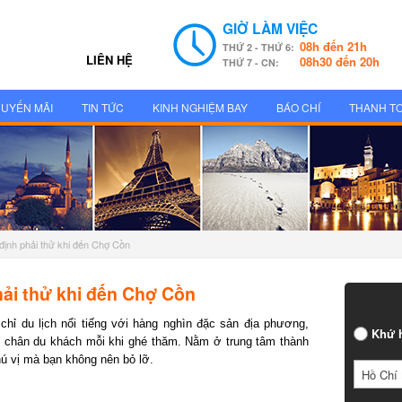
GIỜ LÀM VIỆC
08h đến 21h
THỨ 2 - THỨ 6:
LIÊN HỆ
08h30 đến 20h
THỨ 7 - CN:
UYẾN MÃI
TIN TỨC
KINH NGHIỆM BAY
BÁO CHÍ
THANH T
định phải thử khi đến Chợ Cồn
ải thử khi đến Chợ Cồn
ỉ du lịch nổi tiếng với hàng nghìn đặc sản địa phương,
Khứ h
 chân du khách mỗi khi ghé thăm. Nằm ở trung tâm thành
ú vị mà bạn không nên bỏ lỡ.
Hồ Chí 