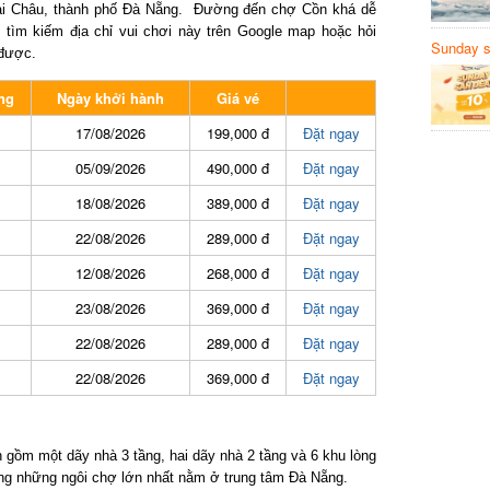
 Châu, thành phố Đà Nẵng. Đường đến chợ Cồn khá dễ
tìm kiếm địa chỉ vui chơi này trên Google map hoặc hỏi
Sunday să
ược.
Sanvemay
g
Ngày khởi hành
Giá vé
17/08/2026
199,000 đ
Đặt ngay
05/09/2026
490,000 đ
Đặt ngay
18/08/2026
389,000 đ
Đặt ngay
22/08/2026
289,000 đ
Đặt ngay
12/08/2026
268,000 đ
Đặt ngay
23/08/2026
369,000 đ
Đặt ngay
22/08/2026
289,000 đ
Đặt ngay
22/08/2026
369,000 đ
Đặt ngay
ồm một dãy nhà 3 tầng, hai dãy nhà 2 tầng và 6 khu lòng
g những ngôi chợ lớn nhất nằm ở trung tâm Đà Nẵng.