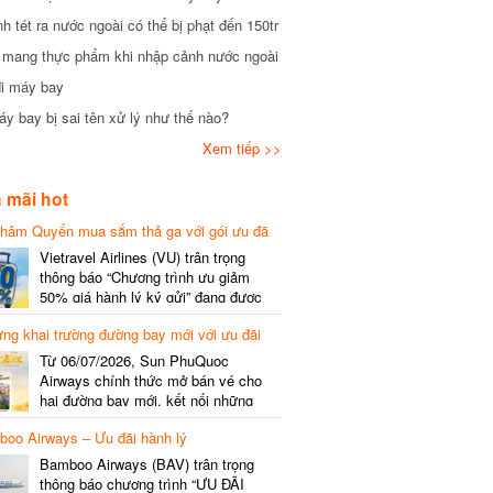
tét ra nước ngoài có thể bị phạt đến 150tr
mang thực phẩm khi nhập cảnh nước ngoài
i máy bay
 bay bị sai tên xử lý như thế nào?
Xem tiếp >>
mãi hot
hâm Quyến mua sắm thả ga với gói ưu đã
phí gói cước
Vietravel Airlines (VU) trân trọng
thông báo “Chương trình ưu giảm
50% giá hành lý ký gửi” đang được
triển khai cho đường bay quốc tế mới
g khai trường đường bay mới với ưu đãi
kết nối từ TP. Hồ Chí Minh
(SGN) đi Thâm Quyến – Trung Quốc
Từ 06/07/2026, Sun PhuQuoc
(SZX), chi tiết như sau: LỊCH BAY
Airways chính thức mở bán vé cho
CHI TIẾT Đường bay SHCB Giờ khởi
hai đường bay mới, kết nối những
hành Giờ đến Tần suất…
điểm đến giàu trải nghiệm, giúp hành
o Airways – Ưu đãi hành lý
khách khám phá vẻ đẹp thiên nhiên
và văn hóa của miền Trung Việt Nam.
Bamboo Airways (BAV) trân trọng
Thông tin đường bay mới Đường bay
thông báo chương trình “ƯU ĐÃI