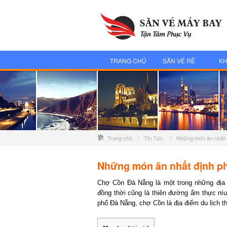
TRANG CHỦ
SĂN VÉ RẺ
KH
Trang chủ
/
Tin Tức
/
Những món ăn nhất 
Những món ăn nhất định ph
Chợ Cồn Đà Nẵng là một trong những địa ch
đồng thời cũng là thiên đường ẩm thực níu
phố Đà Nẵng, chợ Cồn là địa điểm du lịch th