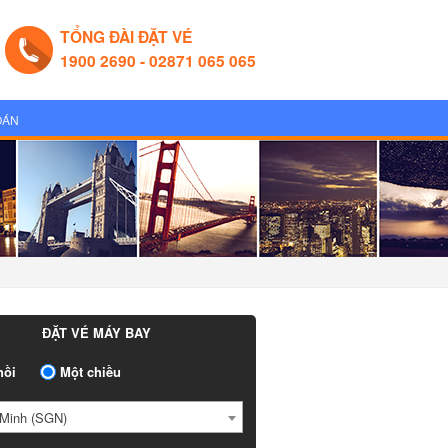
TỔNG ĐÀI ĐẶT VÉ
1900 2690 - 02871 065 065
OÁN
ĐẶT VÉ MÁY BAY
ồi
Một chiều
Minh (SGN)