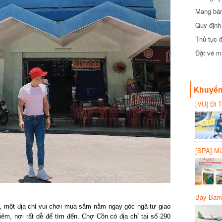
Mang bánh 
đồng
Quy định 
Thủ tục đ
Đặt vé máy
Khuyến 
[VU] Đi T
giảm 50% 
[SPA] Mừn
20%
Bay Bambo
 một địa chỉ vui chơi mua sắm nằm ngay góc ngã tư giao
 nơi rất dễ để tìm đến. Chợ Cồn có địa chỉ tại số 290