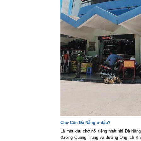
Chợ Cồn Đà Nẵng ở đâu?
Là một khu chợ nổi tiếng nhất nhì Đà Nẵng,
đường Quang Trung và đường Ông Ích Khiêm,