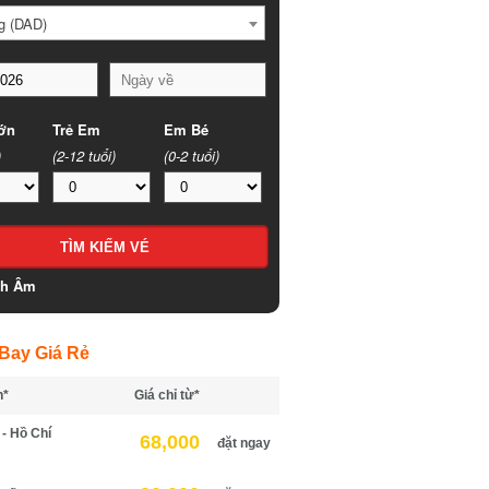
 (DAD)
n
Trẻ Em
Em Bé
(2-12 tuổi)
(0-2 tuổi)
h Âm
ay Giá Rẻ
*
Giá chỉ từ*
 Hồ Chí
68,000
đặt ngay