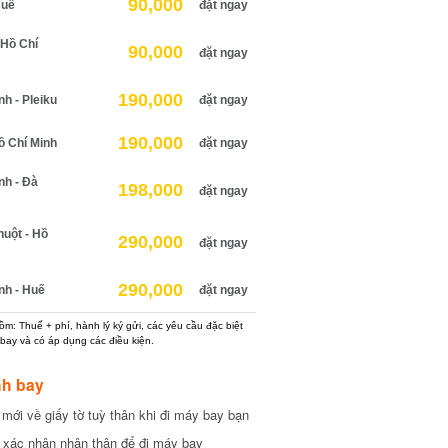
90,000
uế
đặt ngay
Hồ Chí
90,000
đặt ngay
190,000
 - Pleiku
đặt ngay
190,000
 Chí Minh
đặt ngay
h - Đà
198,000
đặt ngay
ột - Hồ
290,000
đặt ngay
290,000
h - Huế
đặt ngay
: Thuế + phí, hành lý ký gửi, các yêu cầu đặc biệt
ay và có áp dụng các điều kiện.
h bay
ới về giấy tờ tuỳ thân khi đi máy bay bạn
xác nhận nhân thân để đi máy bay