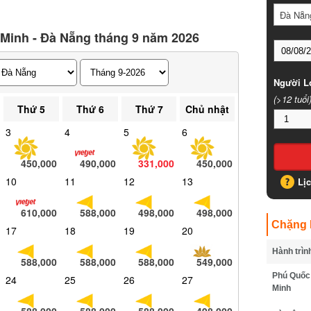
Đà Nẵng
Minh - Đà Nẵng tháng 9 năm 2026
Người Lớ
(>12 tuổi)
Thứ 5
Thứ 6
Thứ 7
Chủ nhật
3
4
5
6
450,000
490,000
331,000
450,000
10
11
12
13
Lịc
610,000
588,000
498,000
498,000
Chặng B
17
18
19
20
Hành trình
588,000
588,000
588,000
549,000
Phú Quốc -
24
25
26
27
Minh
588,000
588,000
588,000
498,000