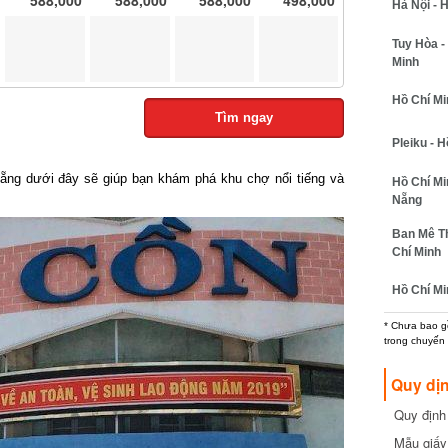
Hà Nội - H
Tuy Hòa - 
Minh
Hồ Chí Minh
Tìm ngay
Pleiku - Hồ
ng dưới đây sẽ giúp bạn khám phá khu chợ nổi tiếng và
Hồ Chí Min
Nẵng
Ban Mê Thu
Chí Minh
Hồ Chí Min
* Chưa bao gồm
trong chuyến b
Quy dịn
Quy định m
cần biết
Mẫu giấy 