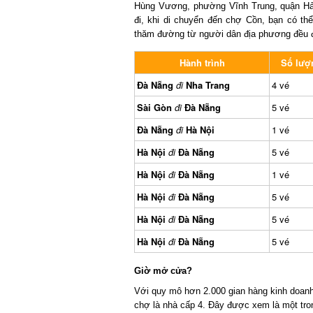
Hùng Vương, phường Vĩnh Trung, quận Hải
đi, khi di chuyển đến chợ Cồn, bạn có thể 
thăm đường từ người dân địa phương đều đ
Hành trình
Số lượn
Đà Nẵng
đi
Nha Trang
4 vé
Sài Gòn
đi
Đà Nẵng
5 vé
Đà Nẵng
đi
Hà Nội
1 vé
Hà Nội
đi
Đà Nẵng
5 vé
Hà Nội
đi
Đà Nẵng
1 vé
Hà Nội
đi
Đà Nẵng
5 vé
Hà Nội
đi
Đà Nẵng
5 vé
Hà Nội
đi
Đà Nẵng
5 vé
Giờ mở cửa?
Với quy mô hơn 2.000 gian hàng kinh doanh g
chợ là nhà cấp 4. Đây được xem là một tron