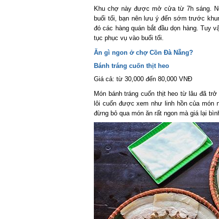
Khu chợ này được mở cửa từ 7h sáng. Nếu
buổi tối, bạn nên lưu ý đến sớm trước khung
đó các hàng quán bắt đầu dọn hàng. Tuy vậy
tục phục vụ vào buổi tối.
Ăn gì ngon ở chợ Cồn Đà Nẵng?
Bánh tráng cuốn thịt heo
Giá cả: từ 30,000 đến 80,000 VNĐ
Món bánh tráng cuốn thịt heo từ lâu đã trở
lôi cuốn được xem như linh hồn của món n
đừng bỏ qua món ăn rất ngon mà giá lại bình