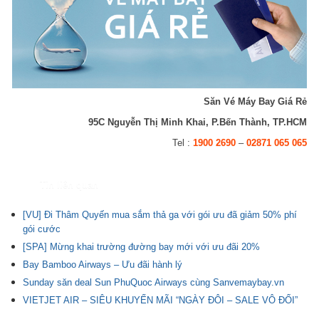
Săn Vé Máy Bay Giá Rẻ
95C Nguyễn Thị Minh Khai, P.Bến Thành, TP.HCM
Tel :
1900 2690
–
02871 065 065
Tin liên quan
[VU] Đi Thâm Quyến mua sắm thả ga với gói ưu đã giảm 50% phí
gói cước
[SPA] Mừng khai trường đường bay mới với ưu đãi 20%
Bay Bamboo Airways – Ưu đãi hành lý
Sunday săn deal Sun PhuQuoc Airways cùng Sanvemaybay.vn
VIETJET AIR – SIÊU KHUYẾN MÃI “NGÀY ĐÔI – SALE VÔ ĐỐI”