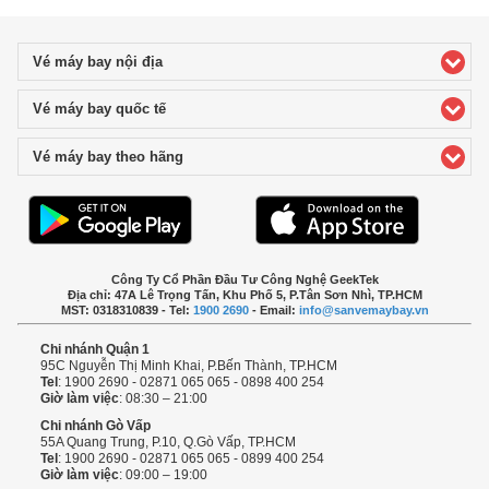
Vé máy bay nội địa
click to expand contents
Vé máy bay quốc tế
click to expand contents
Vé máy bay theo hãng
click to expand contents
Công Ty Cổ Phần Đầu Tư Công Nghệ GeekTek
Địa chỉ: 47A Lê Trọng Tấn, Khu Phố 5, P.Tân Sơn Nhì, TP.HCM
MST: 0318310839 - Tel:
1900 2690
- Email:
info@sanvemaybay.vn
Chi nhánh Quận 1
95C Nguyễn Thị Minh Khai, P.Bến Thành, TP.HCM
Tel
: 1900 2690 - 02871 065 065 - 0898 400 254
Giờ làm việc
: 08:30 – 21:00
Chi nhánh Gò Vấp
55A Quang Trung, P.10, Q.Gò Vấp, TP.HCM
Tel
: 1900 2690 - 02871 065 065 - 0899 400 254
Giờ làm việc
: 09:00 – 19:00