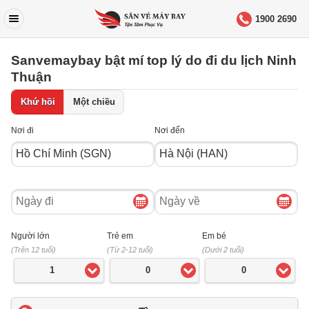
1900 2690
Sanvemaybay bật mí top lý do đi du lịch Ninh
Thuận
Khứ hồi
Một chiều
Nơi đi
Nơi đến
Ngày
Ngày
đi
về
Người lớn
Trẻ em
Em bé
(Trên 12 tuổi)
(Từ 2-12 tuổi)
(Dưới 2 tuổi)
1
0
0