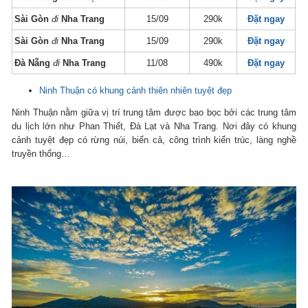
Sài Gòn
đi
Nha Trang
15/09
290k
Đặt ngay
Sài Gòn
đi
Nha Trang
15/09
290k
Đặt ngay
Đà Nẵng
đi
Nha Trang
11/08
490k
Đặt ngay
Ninh Thuận có khung cảnh thiên nhiên tuyệt đẹp
Ninh Thuận nằm giữa vị trí trung tâm được bao bọc bởi các trung tâm
du lịch lớn như Phan Thiết, Đà Lạt và Nha Trang. Nơi đây có khung
cảnh tuyệt đẹp có rừng núi, biển cả, công trình kiến trúc, làng nghề
truyền thống…