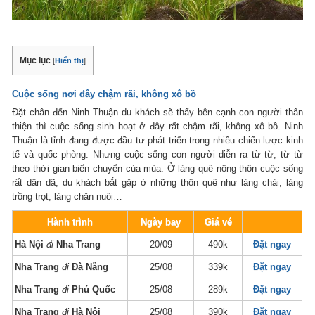
Mục lục
[
Hiển thị
]
Cuộc sống nơi đây chậm rãi, không xô bồ
Đặt chân đến Ninh Thuận du khách sẽ thấy bên cạnh con người thân
thiện thì cuộc sống sinh hoạt ở đây rất chậm rãi, không xô bồ. Ninh
Thuận là tỉnh đang được đầu tư phát triển trong nhiều chiến lược kinh
tế và quốc phòng. Nhưng cuộc sống con người diễn ra từ từ, từ từ
theo thời gian biến chuyển của mùa. Ở làng quê nông thôn cuộc sống
rất dân dã, du khách bắt gặp ở những thôn quê như làng chài, làng
trồng trọt, làng chăn nuôi…
Hành trình
Ngày bay
Giá vé
Hà Nội
đi
Nha Trang
20/09
490k
Đặt ngay
Nha Trang
đi
Đà Nẵng
25/08
339k
Đặt ngay
Nha Trang
đi
Phú Quốc
25/08
289k
Đặt ngay
Nha Trang
đi
Hà Nội
25/08
390k
Đặt ngay