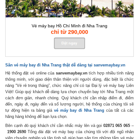
Vé máy bay Hồ Chí Minh đi Nha Trang
chỉ từ 290,000
Săn vé máy bay đi Nha Trang thật dễ dàng tại sanvemaybay.vn
Hệ thống đặt vé online của
sanvemaybay.vn
tích hợp nhiều tính năng
thông minh, với giao diện thân thiện với người dùng, đặc biệt là chức
năng “Vé rẻ trong tháng”, chức năng chỉ có tại Đại lý vé máy bay Liên
Việt! Giúp quý khách dễ dàng lựa chọn chuyến bay tới Nha Trang một
cách đơn giản, nhanh chóng. Quý khách chỉ cần nhập điểm đi, điểm
đến, ngày đi, ngày đến và số lượng người, hệ thống của chúng tôi sẽ
tự động hiện ra bảng giá
vé máy bay đi Nha Trang
của tất cả các
hãng hàng không để bạn lựa chọn.
Bên cạnh đó quý khách chỉ cần nhấc máy lên và gọi
02871 065 065
–
1900 2690
Tổng đài đặt vé máy bay của chúng tôi với đội ngũ nhân
viên chuyên nghiệp và tận tình sẽ giúp bạn săn tìm những tấm vé máy