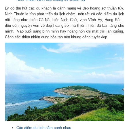
Lý do thu hút các du khách là cảnh mang vẻ đẹp hoang sơ thuần túy.
Ninh Thuận là tỉnh phát triển du lịch chậm, nên tất cả các điểm du lịch
nổi tiếng như: biển Cà Ná, biển Ninh Chữ, vịnh Vĩnh Hy, Hang Rái…
đều còn nguyên vẹn vẻ đẹp hoang sơ mà thiên nhiên đã ban tặng cho
mình. Vào buổi sáng bình minh hay hoàng hôn khi mặt trời lặn xuống.
Cảnh sắc thiên nhiên dung hòa tạo nên khung cảnh tuyệt đẹp.
Các điểm du lịch nằm cạnh nhau