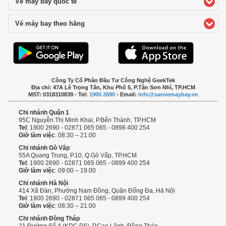
Vé máy bay quốc tế
click to expand contents
Vé máy bay theo hãng
click to expand contents
Công Ty Cổ Phần Đầu Tư Công Nghệ GeekTek
Địa chỉ: 47A Lê Trọng Tấn, Khu Phố 5, P.Tân Sơn Nhì, TP.HCM
MST: 0318310839 - Tel:
1900 2690
- Email:
info@sanvemaybay.vn
Chi nhánh Quận 1
95C Nguyễn Thị Minh Khai, P.Bến Thành, TP.HCM
Tel
: 1900 2690 - 02871 065 065 - 0898 400 254
Giờ làm việc
: 08:30 – 21:00
Chi nhánh Gò Vấp
55A Quang Trung, P.10, Q.Gò Vấp, TP.HCM
Tel
: 1900 2690 - 02871 065 065 - 0899 400 254
Giờ làm việc
: 09:00 – 19:00
Chi nhánh Hà Nội
414 Xã Đàn, Phường Nam Đồng, Quận Đống Đa, Hà Nội
Tel
: 1900 2690 - 02871 065 065 - 0899 400 254
Giờ làm việc
: 08:30 – 21:00
Chi nhánh Đồng Tháp