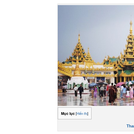
Mục lục
[
Hiển thị
]
Tham