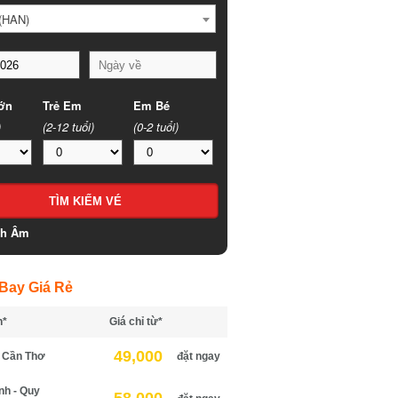
HAN)
n
Trẻ Em
Em Bé
(2-12 tuổi)
(0-2 tuổi)
h Âm
ay Giá Rẻ
*
Giá chỉ từ*
49,000
Cần Thơ
đặt ngay
h - Quy