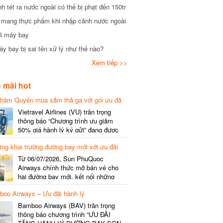
tét ra nước ngoài có thể bị phạt đến 150tr
mang thực phẩm khi nhập cảnh nước ngoài
i máy bay
 bay bị sai tên xử lý như thế nào?
Xem tiếp >>
mãi hot
hâm Quyến mua sắm thả ga với gói ưu đã
phí gói cước
Vietravel Airlines (VU) trân trọng
thông báo “Chương trình ưu giảm
50% giá hành lý ký gửi” đang được
triển khai cho đường bay quốc tế mới
g khai trường đường bay mới với ưu đãi
kết nối từ TP. Hồ Chí Minh
(SGN) đi Thâm Quyến – Trung Quốc
Từ 06/07/2026, Sun PhuQuoc
(SZX), chi tiết như sau: LỊCH BAY
Airways chính thức mở bán vé cho
CHI TIẾT Đường bay SHCB Giờ khởi
hai đường bay mới, kết nối những
hành Giờ đến Tần suất…
điểm đến giàu trải nghiệm, giúp hành
o Airways – Ưu đãi hành lý
khách khám phá vẻ đẹp thiên nhiên
và văn hóa của miền Trung Việt Nam.
Bamboo Airways (BAV) trân trọng
Thông tin đường bay mới Đường bay
thông báo chương trình “ƯU ĐÃI
SHCB Giờ bay Tần suất Thời gian