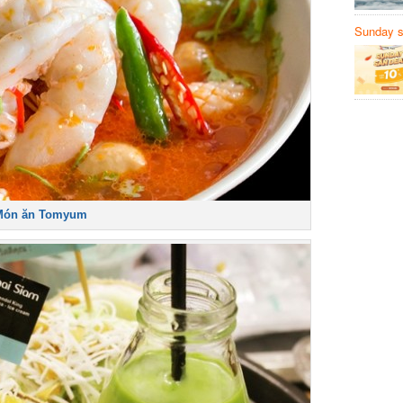
Sunday să
Sanvemay
ón ăn Tomyum