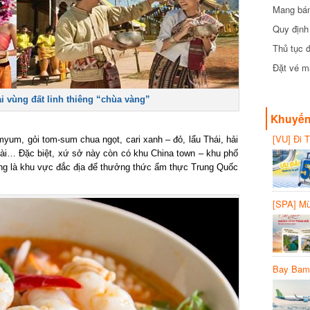
Mang bánh 
đồng
Quy định 
Thủ tục đ
Đặt vé máy
vùng đất linh thiêng “chùa vàng”
Khuyến 
[VU] Đi T
yum, gỏi tom-sum chua ngọt, cari xanh – đỏ, lẩu Thái, hải
giảm 50% 
i… Đặc biệt, xứ sở này còn có khu China town – khu phố
ng là khu vực đắc địa để thưởng thức ẩm thực Trung Quốc
[SPA] Mừn
20%
Bay Bambo