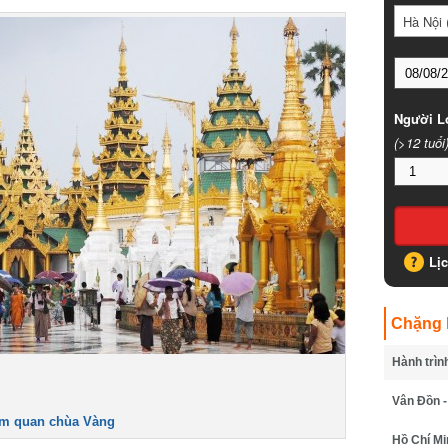
Hà Nội (
Người Lớ
(>12 tuổi)
Lịc
Chặng B
Hành trình
Vân Đồn - 
 quan chùa Vàng
Hồ Chí Min