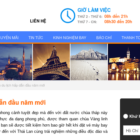
GIỜ LÀM VIỆC
08h đến 21h
THỨ 2 - THỨ 6:
LIÊN HỆ
08h30 đến 20h
THỨ 7 - CN:
UYẾN MÃI
TIN TỨC
KINH NGHIỆM BAY
BÁO CHÍ
THANH T
m du lịch hấp dẫn đầu năm mới
dẫn đầu năm mới
hong cảnh tuyệt đẹp mà đến với đất nước chùa tháp này
Khứ h
ực đa dạng phong phú, được tham quan chùa Vàng linh
ạn sẽ được tiết kiệm hơn bao giờ hết khi đặt vé máy bay
Hồ Chí 
r đến với Thái Lan cùng trải nghiệm những điều độc đáo và