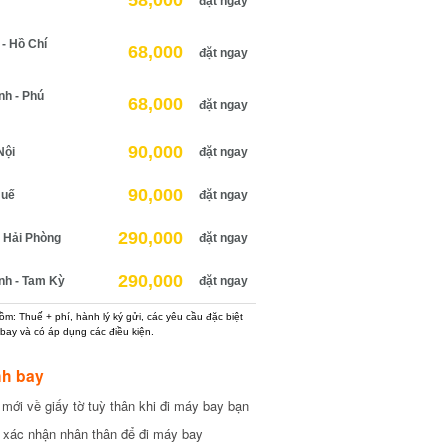
58,000
đặt ngay
 Hồ Chí
68,000
đặt ngay
h - Phú
68,000
đặt ngay
90,000
ội
đặt ngay
90,000
uế
đặt ngay
290,000
Hải Phòng
đặt ngay
290,000
h - Tam Kỳ
đặt ngay
: Thuế + phí, hành lý ký gửi, các yêu cầu đặc biệt
ay và có áp dụng các điều kiện.
h bay
ới về giấy tờ tuỳ thân khi đi máy bay bạn
xác nhận nhân thân để đi máy bay