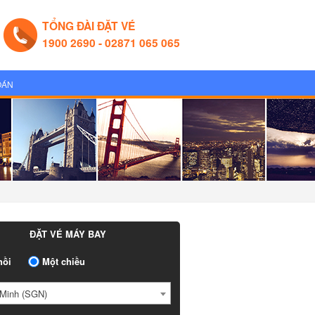
TỔNG ĐÀI ĐẶT VÉ
1900 2690 - 02871 065 065
OÁN
ĐẶT VÉ MÁY BAY
ồi
Một chiều
Minh (SGN)