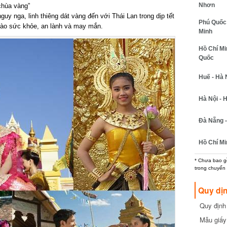
Nhơn
hùa vàng”
uy nga, linh thiêng dát vàng đến với Thái Lan trong dịp tết
Phú Quốc -
dào sức khỏe, an lành và may mắn.
Minh
Hồ Chí Min
Quốc
Huế - Hà N
Hà Nội - H
Đà Nẵng - 
Hồ Chí Min
* Chưa bao gồm
trong chuyến b
Quy dịn
Quy định m
cần biết
Mẫu giấy 