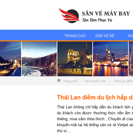
TRANG CHỦ
SĂN VÉ RẺ
KH
Trang chủ
/
Vé khuyến mãi
/
Thái Lan điể
Thái Lan điểm du lịch hấp 
Thái Lan không chỉ hấp dẫn du khách bởi p
du khách còn được thưởng thức nền ẩm th
thiêng, mua sắm thỏa thích…Chuyến đi của b
khuyến mãi tại hệ thống săn vé rẻ Vietjet ai
thú vị…