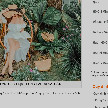
Quốc
Hồ Chí Minh
Đà Lạt - Hồ
Đà Lạt - Vi
Huế - Hồ C
Hồ Chí Min
Hồ Chí Min
* Chưa bao gồm
trong chuyến b
ONG CÁCH ĐỊA TRUNG HẢI TẠI SÀI GÒN
Quy dịn
Quy định m
 gió cho bạn khám phá những quán cafe theo phong cách
cần biết
Mẫu giấy 
Mang bánh 