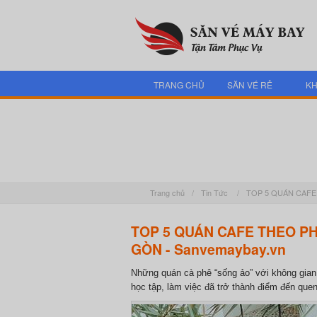
TRANG CHỦ
SĂN VÉ RẺ
KH
Trang chủ
/
Tin Tức
/
TOP 5 QUÁN CAFE
TOP 5 QUÁN CAFE THEO PH
GÒN - Sanvemaybay.vn
Những quán cà phê “sống ảo” với không gian 
học tập, làm việc đã trở thành điểm đến quen 