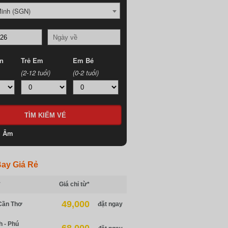
Minh (SGN)
n
Trẻ Em
Em Bé
(2-12 tuổi)
(0-2 tuổi)
h Âm
ay Giá Rẻ
*
Giá chỉ từ*
49,000
Cần Thơ
đặt ngay
h - Phú