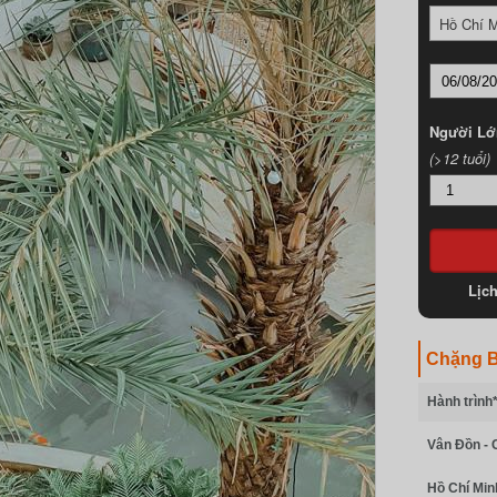
Hồ Chí 
Người Lớ
(>12 tuổi)
Lịc
Chặng B
Hành trình
Vân Đồn - 
Hồ Chí Min