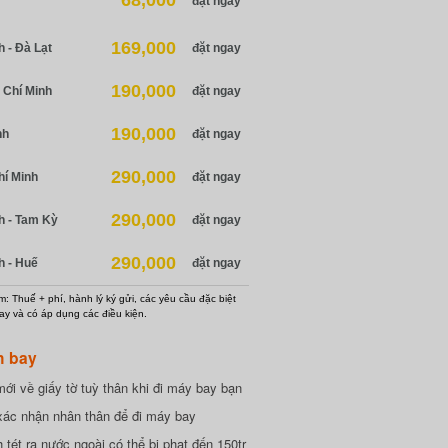
68,000
đặt ngay
169,000
 - Đà Lạt
đặt ngay
190,000
 Chí Minh
đặt ngay
190,000
nh
đặt ngay
290,000
hí Minh
đặt ngay
290,000
h - Tam Kỳ
đặt ngay
290,000
h - Huế
đặt ngay
: Thuế + phí, hành lý ký gửi, các yêu cầu đặc biệt
ay và có áp dụng các điều kiện.
h bay
ới về giấy tờ tuỳ thân khi đi máy bay bạn
xác nhận nhân thân để đi máy bay
tét ra nước ngoài có thể bị phạt đến 150tr