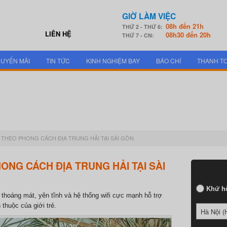
GIỜ LÀM VIỆC
08h đến 21h
THỨ 2 - THỨ 6:
LIÊN HỆ
08h30 đến 20h
THỨ 7 - CN:
UYẾN MÃI
TIN TỨC
KINH NGHIỆM BAY
BÁO CHÍ
THANH T
 THEO PHONG CÁCH ĐỊA TRUNG HẢI TẠI SÀI GÒN
ONG CÁCH ĐỊA TRUNG HẢI TẠI SÀI
Khứ h
thoáng mát, yên tĩnh và hệ thống wifi cực mạnh hỗ trợ
thuộc của giới trẻ.
Hà Nội (