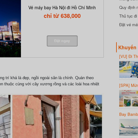
đồng
Quy định 
Vé máy bay Hà Nội đi Hồ Chí Minh
chỉ từ 638,000
Thủ tục đ
Đặt vé máy
Khuyến 
[VU] Đi T
giảm 50% 
 trí khá là đẹp, ngồi ngoài sân là chính. Quán theo
n thuộc cùng với cây xương rồng và các loài hoa nhiệt
[SPA] Mừn
20%
Bay Bambo