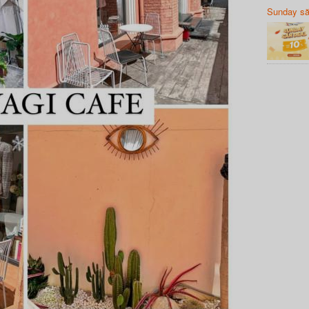
Sunday să
Sanvemay