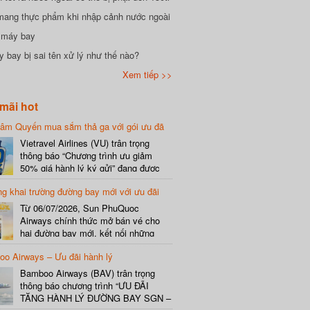
mang thực phẩm khi nhập cảnh nước ngoài
i máy bay
 bay bị sai tên xử lý như thế nào?
Xem tiếp >>
mãi hot
hâm Quyến mua sắm thả ga với gói ưu đã
phí gói cước
Vietravel Airlines (VU) trân trọng
thông báo “Chương trình ưu giảm
50% giá hành lý ký gửi” đang được
triển khai cho đường bay quốc tế mới
g khai trường đường bay mới với ưu đãi
kết nối từ TP. Hồ Chí Minh
(SGN) đi Thâm Quyến – Trung Quốc
Từ 06/07/2026, Sun PhuQuoc
(SZX), chi tiết như sau: LỊCH BAY
Airways chính thức mở bán vé cho
CHI TIẾT Đường bay SHCB Giờ khởi
hai đường bay mới, kết nối những
hành Giờ đến Tần suất…
điểm đến giàu trải nghiệm, giúp hành
o Airways – Ưu đãi hành lý
khách khám phá vẻ đẹp thiên nhiên
và văn hóa của miền Trung Việt Nam.
Bamboo Airways (BAV) trân trọng
Thông tin đường bay mới Đường bay
thông báo chương trình “ƯU ĐÃI
SHCB Giờ bay Tần suất Thời gian
TẶNG HÀNH LÝ ĐƯỜNG BAY SGN –
khai…