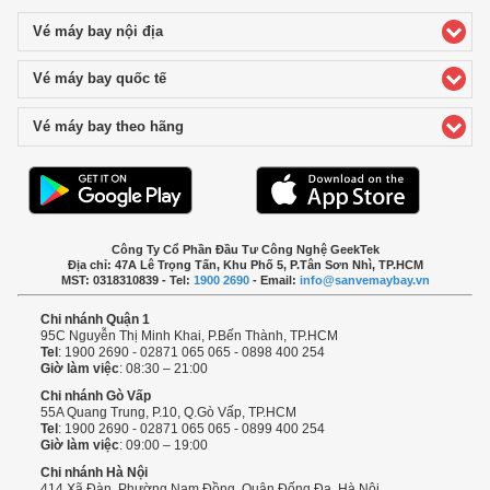
Vé máy bay nội địa
click to expand contents
Vé máy bay quốc tế
click to expand contents
Vé máy bay theo hãng
click to expand contents
Công Ty Cổ Phần Đầu Tư Công Nghệ GeekTek
Địa chỉ: 47A Lê Trọng Tấn, Khu Phố 5, P.Tân Sơn Nhì, TP.HCM
MST: 0318310839 - Tel:
1900 2690
- Email:
info@sanvemaybay.vn
Chi nhánh Quận 1
95C Nguyễn Thị Minh Khai, P.Bến Thành, TP.HCM
Tel
: 1900 2690 - 02871 065 065 - 0898 400 254
Giờ làm việc
: 08:30 – 21:00
Chi nhánh Gò Vấp
55A Quang Trung, P.10, Q.Gò Vấp, TP.HCM
Tel
: 1900 2690 - 02871 065 065 - 0899 400 254
Giờ làm việc
: 09:00 – 19:00
Chi nhánh Hà Nội
414 Xã Đàn, Phường Nam Đồng, Quận Đống Đa, Hà Nội