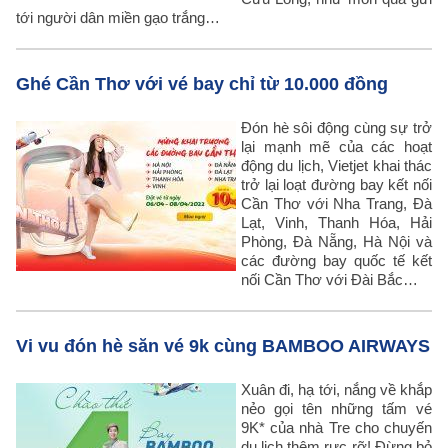
tới người dân miền gạo trắng…
Ghé Cần Thơ với vé bay chỉ từ 10.000 đồng
Đón hè sôi động cùng sự trở
lại mạnh mẽ của các hoạt
động du lịch, Vietjet khai thác
trở lại loạt đường bay kết nối
Cần Thơ với Nha Trang, Đà
Lạt, Vinh, Thanh Hóa, Hải
Phòng, Đà Nẵng, Hà Nội và
các đường bay quốc tế kết
nối Cần Thơ với Đài Bắc…
Vi vu đón hè săn vé 9k cùng BAMBOO AIRWAYS
Xuân đi, hạ tới, nắng về khắp
nẻo gọi tên những tấm vé
9K* của nhà Tre cho chuyến
du lịch thêm rực rỡ! Đừng bỏ