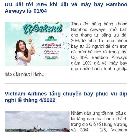
Ưu đãi tới 20% khi đặt vé máy bay Bamboo
Airways từ 01/04
Theo đó, hãng hàng không
Bamboo Airways “mở bát”
cho tháng tư bằng ưu đãi
20% từ nhà Tre cho nhóm
bay từ 03 người để ôm trọn
cả mùa hè rực rỡ trong tay.
Cụ thể: Bamboo Airways
giảm 10% giá vé máy bay
cho nhiều hành trình nội địa
hấp dẫn như: Hành…
Vietnam Airlines tăng chuyến bay phục vụ dịp
nghỉ lễ tháng 4/2022
Nhằm đáp ứng tốt nhu cầu đi
lại tăng cao của hành khách
trong dịp Giỗ tổ Hùng Vương
và 30/4 – 1/5, Vietnam