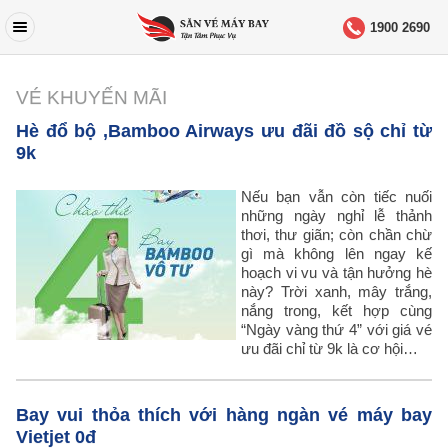
1900 2690
VÉ KHUYẾN MÃI
Hè đổ bộ ,Bamboo Airways ưu đãi đồ sộ chỉ từ
9k
Nếu bạn vẫn còn tiếc nuối
những ngày nghỉ lễ thảnh
thơi, thư giãn; còn chần chừ
gì mà không lên ngay kế
hoạch vi vu và tận hưởng hè
này? Trời xanh, mây trắng,
nắng trong, kết hợp cùng
“Ngày vàng thứ 4” với giá vé
ưu đãi chỉ từ 9k là cơ hội…
Bay vui thỏa thích với hàng ngàn vé máy bay
Vietjet 0đ