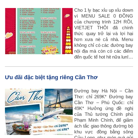
Cho 1 ly bạc xỉu up xỉu down
vì MENU SALE 0 ĐỒNG
của chương trình 12H RỒI,
VIETJET THÔI đã chính
thức quay trở lại và lợi hại
hơn xưa nè cả nhà. Menu
không chỉ có các đường bay
nội địa mà còn có các điểm
đến quốc tế hot hit nữa lun!…
Ưu đãi đặc biệt tặng riêng Cần Thơ
Đường bay Hà Nội – Cần
Thơ: chỉ 269K* Đường bay
Cần Thơ – Phú Quốc: chỉ
49K* Hưởng ứng đề nghị
của Thủ tướng Chính phủ
Phạm Minh Chính, để giảm
ách tắc giao thông đường bộ
khu vực đồng bằng sông
Cửu Long, như món quà gửi