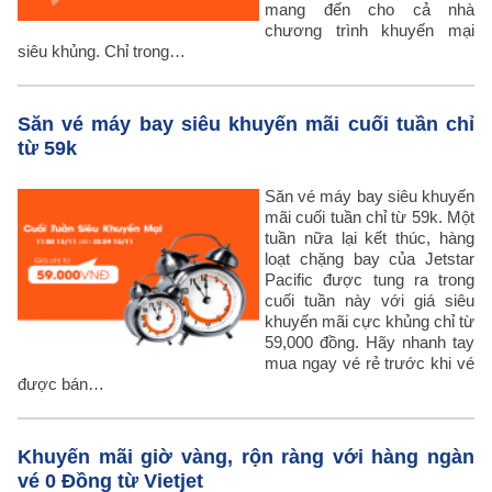
mang đến cho cả nhà
chương trình khuyến mại
siêu khủng. Chỉ trong…
Săn vé máy bay siêu khuyến mãi cuối tuần chỉ
từ 59k
Săn vé máy bay siêu khuyến
mãi cuối tuần chỉ từ 59k. Một
tuần nữa lại kết thúc, hàng
loạt chặng bay của Jetstar
Pacific được tung ra trong
cuối tuần này với giá siêu
khuyến mãi cực khủng chỉ từ
59,000 đồng. Hãy nhanh tay
mua ngay vé rẻ trước khi vé
được bán…
Khuyến mãi giờ vàng, rộn ràng với hàng ngàn
vé 0 Đồng từ Vietjet