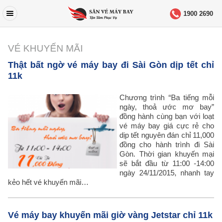
1900 2690
VÉ KHUYẾN MÃI
Thật bất ngờ vé máy bay đi Sài Gòn dịp tết chỉ
11k
Chương trình “Ba tiếng mỗi
ngày, thoả ước mơ bay”
đồng hành cùng bạn với loạt
vé máy bay giá cực rẻ cho
dịp tết nguyên đán chỉ 11,000
đồng cho hành trình đi Sài
Gòn. Thời gian khuyến mại
sẽ bắt đầu từ 11:00 -14:00
ngày 24/11/2015, nhanh tay
kẻo hết vé khuyến mãi…
Vé máy bay khuyến mãi giờ vàng Jetstar chỉ 11k