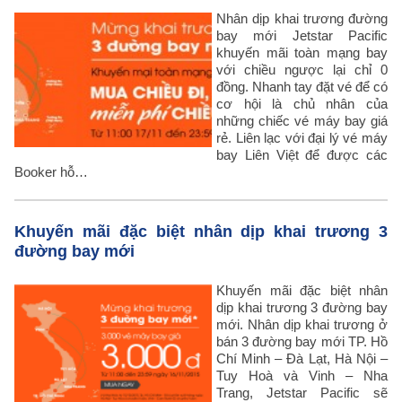
Nhân dịp khai trương đường
bay mới Jetstar Pacific
khuyến mãi toàn mạng bay
với chiều ngược lại chỉ 0
đồng. Nhanh tay đặt vé để có
cơ hội là chủ nhân của
những chiếc vé máy bay giá
rẻ. Liên lạc với đại lý vé máy
bay Liên Việt để được các
Booker hỗ…
Khuyến mãi đặc biệt nhân dịp khai trương 3
đường bay mới
Khuyến mãi đặc biệt nhân
dịp khai trương 3 đường bay
mới. Nhân dịp khai trương ở
bán 3 đường bay mới TP. Hồ
Chí Minh – Đà Lạt, Hà Nội –
Tuy Hoà và Vinh – Nha
Trang, Jetstar Pacific sẽ