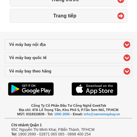
Trang tiếp
Vé máy bay nội địa
click to expand contents
Vé máy bay quốc tế
click to expand contents
Vé máy bay theo hãng
click to expand contents
Công Ty Cổ Phần Đầu Tư Công Nghệ GeekTek
Địa chỉ: 47A Lê Trọng Tấn, Khu Phố 5, P.Tân Sơn Nhì, TP.HCM
MST: 0318310839 - Tel:
1900 2690
- Email:
info@sanvemaybay.vn
Chi nhánh Quận 1
95C Nguyễn Thị Minh Khai, P.Bến Thành, TP.HCM
Tel
: 1900 2690 - 02871 065 065 - 0898 400 254