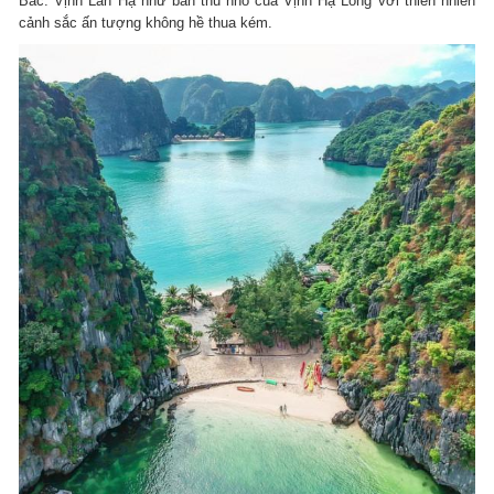
Bắc. Vịnh Lan Hạ như bản thu nhỏ của Vịnh Hạ Long với thiên nhiên
cảnh sắc ấn tượng không hề thua kém.