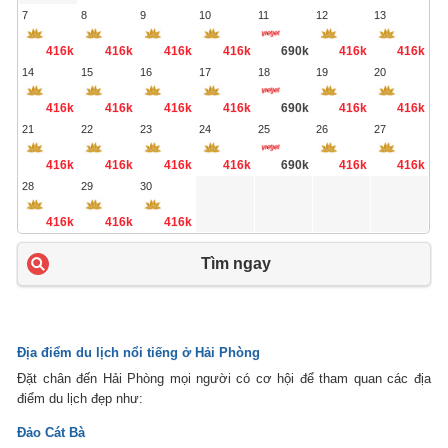
7
8
9
10
11
12
13
416k
416k
416k
416k
690k
416k
416k
14
15
16
17
18
19
20
416k
416k
416k
416k
690k
416k
416k
21
22
23
24
25
26
27
416k
416k
416k
416k
690k
416k
416k
28
29
30
416k
416k
416k
Tìm ngay
Địa điểm du lịch nổi tiếng ở Hải Phòng
Đặt chân đến Hải Phòng mọi người có cơ hội để tham quan các địa
điểm du lịch đẹp như:
Đảo Cát Bà