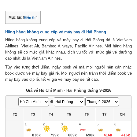
Mục lục
[
Hiển thị
]
Hãng hàng không cung cấp
vé máy bay đi Hải Phòng
Hãng hàng không cung cấp vé máy bay đi Hải Phòng đó là VietNam
Airlines, Vietjet Air, Bamboo Airways, Pacific Airlines. Mỗi hãng hàng
không sẽ có mức giá khác nhau, dịch vụ tốt với mức giá vé thường
cao nhất đó là VietNam Airlines.
Tùy vào từng thời điểm, ngày book vé mà mọi người nên cân nhắc
book được vé máy bay giá rẻ. Mọi người nên tránh thời điểm book vé
máy bay vào dịp lễ, tết vì giá vé máy bay sẽ rất cao.
Giá vé Hồ Chí Minh - Hải Phòng tháng 9-2026
đi
T2
T3
T4
T5
T6
T7
CN
1
2
3
4
5
6
836k
799k
609k
690k
416k
416k