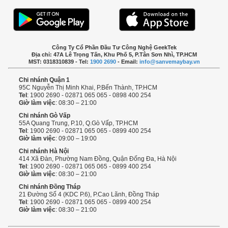
Công Ty Cổ Phần Đầu Tư Công Nghệ GeekTek
Địa chỉ: 47A Lê Trọng Tấn, Khu Phố 5, P.Tân Sơn Nhì, TP.HCM
MST: 0318310839 - Tel:
1900 2690
- Email:
info@sanvemaybay.vn
Chi nhánh Quận 1
95C Nguyễn Thị Minh Khai, P.Bến Thành, TP.HCM
Tel
: 1900 2690 - 02871 065 065 - 0898 400 254
Giờ làm việc
: 08:30 – 21:00
Chi nhánh Gò Vấp
55A Quang Trung, P.10, Q.Gò Vấp, TP.HCM
Tel
: 1900 2690 - 02871 065 065 - 0899 400 254
Giờ làm việc
: 09:00 – 19:00
Chi nhánh Hà Nội
414 Xã Đàn, Phường Nam Đồng, Quận Đống Đa, Hà Nội
Tel
: 1900 2690 - 02871 065 065 - 0899 400 254
Giờ làm việc
: 08:30 – 21:00
Chi nhánh Đồng Tháp
21 Đường Số 4 (KDC P.6), P.Cao Lãnh, Đồng Tháp
Tel
: 1900 2690 - 02871 065 065 - 0899 400 254
Giờ làm việc
: 08:30 – 21:00