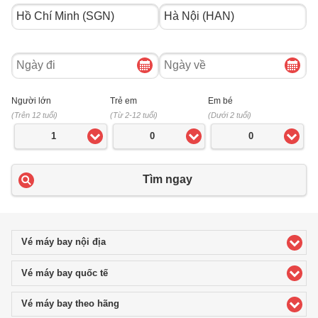
Ngày
Ngày
đi
về
Người lớn
Trẻ em
Em bé
(Trên 12 tuổi)
(Từ 2-12 tuổi)
(Dưới 2 tuổi)
1
0
0
Tìm ngay
Vé máy bay nội địa
click to expand contents
Vé máy bay quốc tế
click to expand contents
Vé máy bay theo hãng
click to expand contents