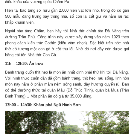
điêu khắc của vương quốc Chăm Pa.
Hiện tại bảo tàng sở hữu gần 2.000 hiện vật lớn nhỏ, trong đó có gần
500 mẫu đang trưng bày trong nhà, số còn lại cất giữ và nằm rải rác
khắp khuôn viên.
Ngoài bảo tàng Chăm, bạn hãy tới Nhà thờ chính tòa Đà Nẵng trên
đường Trần Phú. Công trình này được xây dựng vào năm 1923 theo
phong cách kiến trúc Gothic (kiểu vòm nhọn). Đặc biệt trên nóc nhà
thờ có tượng một con gà ở cột thu lôi. Nhờ đó nơi đây còn được gọi
bằng cái tên Nhà thờ Con Gà.
11h – 12h30: Ăn trưa
Bánh tráng cuốn thịt heo là món ăn nhất định phải thử khi tới Đà Nẵng.
Với hình thức cuốn dân dã gồm bánh tráng, thịt heo, rau sống, linh hồn
món này nằm ở phần mắm nêm sóng sánh, dậy hương quyến rũ. Bạn
có thể thưởng thức tại quán Mậu (Đỗ Thúc Tịnh), quán bà Mua (Trần
Bình Trọng)… Một phần ăn có giá từ 35.000 đồng.
13h00 – 14h30: Khám phá Ngũ Hành Sơn