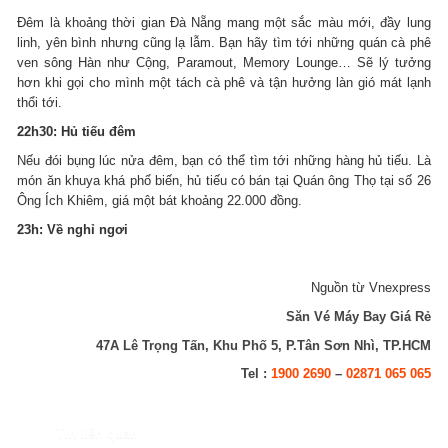
Đêm là khoảng thời gian Đà Nẵng mang một sắc màu mới, đầy lung
linh, yên bình nhưng cũng lạ lẫm. Bạn hãy tìm tới những quán cà phê
ven sông Hàn như Cộng, Paramout, Memory Lounge… Sẽ lý tưởng
hơn khi gọi cho mình một tách cà phê và tận hưởng làn gió mát lạnh
thổi tới.
22h30: Hủ tiếu đêm
Nếu đói bụng lúc nửa đêm, bạn có thể tìm tới những hàng hủ tiếu. Là
món ăn khuya khá phổ biến, hủ tiếu có bán tại Quán ông Thọ tại số 26
Ông Ích Khiêm, giá một bát khoảng 22.000 đồng.
23h: Về nghỉ ngơi
Nguồn từ Vnexpress
Săn Vé Máy Bay Giá Rẻ
47A Lê Trọng Tấn, Khu Phố 5, P.Tân Sơn Nhì, TP.HCM
Tel :
1900 2690
–
02871 065 065
Tin liên quan