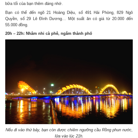
bữa tối của bạn thêm đáng nhớ.
Bạn có thể đến ngõ 21 Hoàng Diệu, số 491 Hải Phòng, 829 Ngô
Quyền, số 29 Lê Đình Dương… Một suất ăn có giá từ 20.000 đến
55.000 đồng.
20h – 22h: Nhâm nhi cà phê, ngắm thành phố
Nếu đi vào thứ bảy, bạn còn được chiêm ngưỡng cầu Rồng phun nước,
lửa vào lúc 21h.