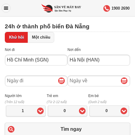
1900 2690
24h ở thành phố biển Đà Nẵng
Khứ hồi
Một chiều
Nơi đi
Nơi đến
Ngày
Ngày
đi
về
Người lớn
Trẻ em
Em bé
(Trên 12 tuổi)
(Từ 2-12 tuổi)
(Dưới 2 tuổi)
1
0
0
Tìm ngay