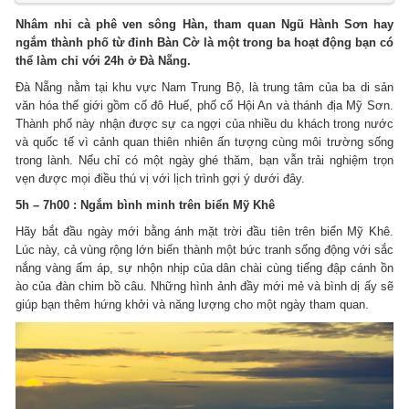
Nhâm nhi cà phê ven sông Hàn, tham quan Ngũ Hành Sơn hay
ngắm thành phố từ đỉnh Bàn Cờ là một trong ba hoạt động bạn có
thể làm chỉ với 24h ở Đà Nẵng.
Đà Nẵng nằm tại khu vực Nam Trung Bộ, là trung tâm của ba di sản
văn hóa thế giới gồm cố đô Huế, phố cổ Hội An và thánh địa Mỹ Sơn.
Thành phố này nhận được sự ca ngợi của nhiều du khách trong nước
và quốc tế vì cảnh quan thiên nhiên ấn tượng cùng môi trường sống
trong lành. Nếu chỉ có một ngày ghé thăm, bạn vẫn trải nghiệm trọn
vẹn được mọi điều thú vị với lịch trình gợi ý dưới đây.
5h – 7h00 : Ngắm bình minh trên biển Mỹ Khê
Hãy bắt đầu ngày mới bằng ánh mặt trời đầu tiên trên biển Mỹ Khê.
Lúc này, cả vùng rộng lớn biến thành một bức tranh sống động với sắc
nắng vàng ấm áp, sự nhộn nhịp của dân chài cùng tiếng đập cánh ồn
ào của đàn chim bồ câu. Những hình ảnh đầy mới mẻ và bình dị ấy sẽ
giúp bạn thêm hứng khởi và năng lượng cho một ngày tham quan.