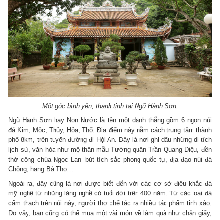
Một góc bình yên, thanh tịnh tại Ngũ Hành Sơn.
Ngũ Hành Sơn hay Non Nước là tên một danh thắng gồm 6 ngọn núi
đá Kim, Mộc, Thủy, Hỏa, Thổ. Địa điểm này nằm cách trung tâm thành
phố 8km, trên tuyến đường đi Hội An. Đây là nơi ghi dấu những di tích
lịch sử, văn hóa như mộ thân mẫu Tướng quân Trần Quang Diệu, đền
thờ công chúa Ngọc Lan, bút tích sắc phong quốc tự, địa đạo núi đá
Chồng, hang Bà Tho…
Ngoài ra, đây cũng là nơi được biết đến với các cơ sở điêu khắc đá
mỹ nghệ từ những làng nghề có tuổi đời trên 400 năm. Từ các loại đá
cẩm thạch trên núi này, người thợ chế tác ra nhiều tác phẩm tinh xảo.
Do vậy, bạn cũng có thể mua một vài món về làm quà như chặn giấy,