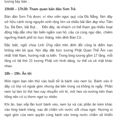
tượng bày bàn…
15h00 – 17h30: Tham quan bán đảo Sơn Trà
Bán đảo Sơn Trà được ví như viên ngọc quý của Đà Nẵng. Nơi đây
sở hữu cánh rừng nguyên sinh rộng lớn và nhiều bãi tắm đẹp như Tiên
Sa, Đá Đen, bãi Bụt… . Đến đây, du khách có thể tham gia nhiều hoạt
động hấp dẫn như lặn biển ngắm san hô, câu cá cùng ngư dân, chiêm
ngưỡng thành phố từ trực thăng, trên đỉnh Bàn Cờ…
Đặc biệt, ngôi chùa Linh Ứng nằm trên đỉnh đồi cũng là điểm bạn
không nên bỏ qua. Nơi đây đặt bức tượng Phật Quan Thế Âm cao
nhất Việt Nam, hướng mặt ra biển. Trong lòng tượng gồm 17 tầng, mỗi
tầng có bệ thờ 21 tượng Phật với hình dáng, tư thế và vẻ mặt khác
nhau.
18h – 19h: Ăn tối
Món ngon bạn nên thử vào buổi tối là bánh xèo nem lụi. Bánh xèo ở
đây có lớp vỏ ngoài giòn nhưng dai bên trong và không bị ngấy. Phần
nem lụi làm từ thịt heo xay nhuyễn với bì, mỡ heo và nướng trên than
hồng nên có vị thơm ngọt tự nhiên.
Khi ăn, bạn xếp lần lượt bánh xèo, nem lụi và các phần ăn kèm khác
vào lòng bánh tráng, sau đó chấm với nước sốt chua ngọt. Hương vị
ngọt giòn của nem quyện cùng bánh xèo trong nước chấm sẽ khiến