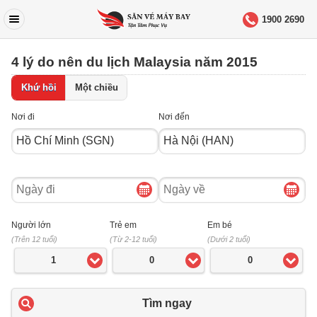
1900 2690
4 lý do nên du lịch Malaysia năm 2015
Khứ hồi
Một chiều
Nơi đi
Nơi đến
Ngày
Ngày
đi
về
Người lớn
Trẻ em
Em bé
(Trên 12 tuổi)
(Từ 2-12 tuổi)
(Dưới 2 tuổi)
1
0
0
Tìm ngay