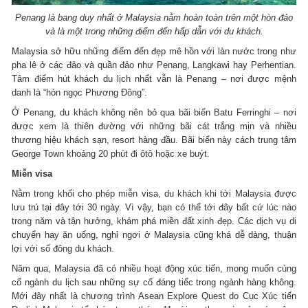
Penang là bang duy nhất ở Malaysia nằm hoàn toàn trên một hòn đảo
và là một trong những điểm đến hấp dẫn với du khách.
Malaysia sở hữu những điểm đến đẹp mê hồn với làn nước trong như
pha lê ở các đảo và quần đảo như Penang, Langkawi hay Perhentian.
Tâm điểm hút khách du lịch nhất vẫn là Penang – nơi được mệnh
danh là “hòn ngọc Phương Đông”.
Ở Penang, du khách không nên bỏ qua bãi biển Batu Ferringhi – nơi
được xem là thiên đường với những bãi cát trắng mịn và nhiều
thương hiệu khách sạn, resort hàng đầu. Bãi biển này cách trung tâm
George Town khoảng 20 phút đi ôtô hoặc xe buýt.
Miễn visa
Nằm trong khối cho phép miễn visa, du khách khi tới Malaysia được
lưu trú tại đây tới 30 ngày. Vì vậy, bạn có thể tới đây bất cứ lúc nào
trong năm và tận hưởng, khám phá miền đất xinh đẹp. Các dịch vụ di
chuyển hay ăn uống, nghỉ ngơi ở Malaysia cũng khá dễ dàng, thuận
lợi với số đông du khách.
Năm qua, Malaysia đã có nhiều hoạt động xúc tiến, mong muốn củng
cố ngành du lịch sau những sự cố đáng tiếc trong ngành hàng không.
Mới đây nhất là chương trình Asean Explore Quest do Cục Xúc tiến