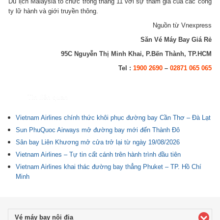
Du lịch Malaysia tổ chức trong tháng 11 với sự tham gia của các công
ty lữ hành và giới truyền thông.
Nguồn từ Vnexpress
Săn Vé Máy Bay Giá Rẻ
95C Nguyễn Thị Minh Khai, P.Bến Thành, TP.HCM
Tel :
1900 2690
–
02871 065 065
Tin liên quan
Vietnam Airlines chính thức khôi phục đường bay Cần Thơ – Đà Lạt
Sun PhuQuoc Airways mở đường bay mới đến Thành Đô
Sân bay Liên Khương mở cửa trở lại từ ngày 19/08/2026
Vietnam Airlines – Tự tin cất cánh trên hành trình đầu tiên
Vietnam Airlines khai thác đường bay thẳng Phuket – TP. Hồ Chí
Minh
Vé máy bay nội địa
click to expand contents