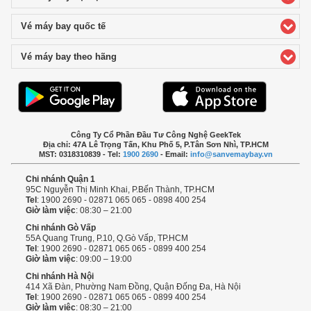
Vé máy bay quốc tế
click to expand contents
Vé máy bay theo hãng
click to expand contents
Công Ty Cổ Phần Đầu Tư Công Nghệ GeekTek
Địa chỉ: 47A Lê Trọng Tấn, Khu Phố 5, P.Tân Sơn Nhì, TP.HCM
MST: 0318310839 - Tel:
1900 2690
- Email:
info@sanvemaybay.vn
Chi nhánh Quận 1
95C Nguyễn Thị Minh Khai, P.Bến Thành, TP.HCM
Tel
: 1900 2690 - 02871 065 065 - 0898 400 254
Giờ làm việc
: 08:30 – 21:00
Chi nhánh Gò Vấp
55A Quang Trung, P.10, Q.Gò Vấp, TP.HCM
Tel
: 1900 2690 - 02871 065 065 - 0899 400 254
Giờ làm việc
: 09:00 – 19:00
Chi nhánh Hà Nội
414 Xã Đàn, Phường Nam Đồng, Quận Đống Đa, Hà Nội
Tel
: 1900 2690 - 02871 065 065 - 0899 400 254
Giờ làm việc
: 08:30 – 21:00