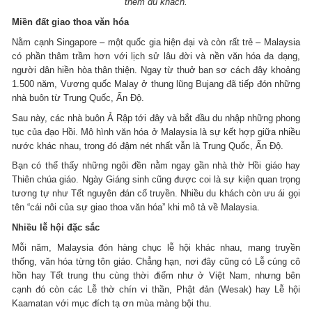
thêm du khách.
Miền đất giao thoa văn hóa
Nằm cạnh Singapore – một quốc gia hiện đại và còn rất trẻ – Malaysia
có phần thâm trầm hơn với lịch sử lâu đời và nền văn hóa đa dạng,
người dân hiền hòa thân thiện. Ngay từ thuở ban sơ cách đây khoảng
1.500 năm, Vương quốc Malay ở thung lũng Bujang đã tiếp đón những
nhà buôn từ Trung Quốc, Ấn Độ.
Sau này, các nhà buôn Ả Rập tới đây và bắt đầu du nhập những phong
tục của đạo Hồi. Mô hình văn hóa ở Malaysia là sự kết hợp giữa nhiều
nước khác nhau, trong đó đậm nét nhất vẫn là Trung Quốc, Ấn Độ.
Bạn có thể thấy những ngôi đền nằm ngay gần nhà thờ Hồi giáo hay
Thiên chúa giáo. Ngày Giáng sinh cũng được coi là sự kiện quan trọng
tương tự như Tết nguyên đán cổ truyền. Nhiều du khách còn ưu ái gọi
tên “cái nôi của sự giao thoa văn hóa” khi mô tả về Malaysia.
Nhiều lễ hội đặc sắc
Mỗi năm, Malaysia đón hàng chục lễ hội khác nhau, mang truyền
thống, văn hóa từng tôn giáo. Chẳng hạn, nơi đây cũng có Lễ cúng cô
hồn hay Tết trung thu cùng thời điểm như ở Việt Nam, nhưng bên
cạnh đó còn các Lễ thờ chín vi thần, Phật đản (Wesak) hay Lễ hội
Kaamatan với mục đích tạ ơn mùa màng bội thu.