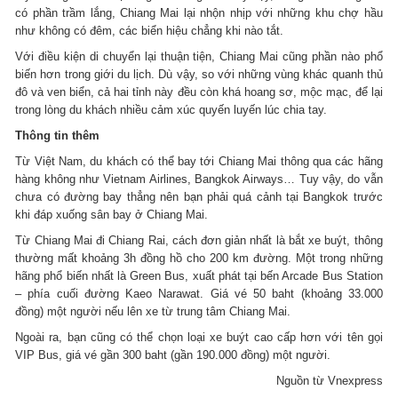
có phần trầm lắng, Chiang Mai lại nhộn nhịp với những khu chợ hầu
như không có đêm, các biển hiệu chẳng khi nào tắt.
Với điều kiện di chuyển lại thuận tiện, Chiang Mai cũng phần nào phổ
biến hơn trong giới du lịch. Dù vậy, so với những vùng khác quanh thủ
đô và ven biển, cả hai tỉnh này đều còn khá hoang sơ, mộc mạc, để lại
trong lòng du khách nhiều cảm xúc quyến luyến lúc chia tay.
Thông tin thêm
Từ Việt Nam, du khách có thể bay tới Chiang Mai thông qua các hãng
hàng không như Vietnam Airlines, Bangkok Airways… Tuy vậy, do vẫn
chưa có đường bay thẳng nên bạn phải quá cảnh tại Bangkok trước
khi đáp xuống sân bay ở Chiang Mai.
Từ Chiang Mai đi Chiang Rai, cách đơn giản nhất là bắt xe buýt, thông
thường mất khoảng 3h đồng hồ cho 200 km đường. Một trong những
hãng phổ biến nhất là Green Bus, xuất phát tại bến Arcade Bus Station
– phía cuối đường Kaeo Narawat. Giá vé 50 baht (khoảng 33.000
đồng) một người nếu lên xe từ trung tâm Chiang Mai.
Ngoài ra, bạn cũng có thể chọn loại xe buýt cao cấp hơn với tên gọi
VIP Bus, giá vé gần 300 baht (gần 190.000 đồng) một người.
Nguồn từ Vnexpress