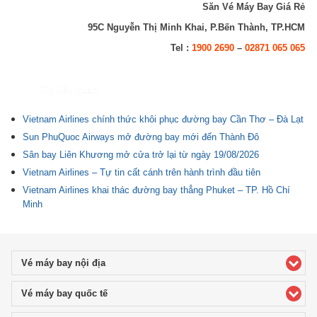
Săn Vé Máy Bay Giá Rẻ
95C Nguyễn Thị Minh Khai, P.Bến Thành, TP.HCM
Tel :
1900 2690
–
02871 065 065
Tin liên quan
Vietnam Airlines chính thức khôi phục đường bay Cần Thơ – Đà Lạt
Sun PhuQuoc Airways mở đường bay mới đến Thành Đô
Sân bay Liên Khương mở cửa trở lại từ ngày 19/08/2026
Vietnam Airlines – Tự tin cất cánh trên hành trình đầu tiên
Vietnam Airlines khai thác đường bay thẳng Phuket – TP. Hồ Chí
Minh
Vé máy bay nội địa
click to expand contents
Vé máy bay quốc tế
click to expand contents