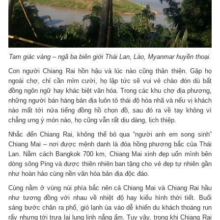
Tam giác vàng – ngã ba biên giới Thái Lan, Lào, Myanmar huyền thoại.
Con người Chiang Rai hồn hậu và lúc nào cũng thân thiện. Gặp họ
ngoài chợ, chỉ cần mỉm cười, họ lập tức sẽ vui vẻ chào đón dù bất
đồng ngôn ngữ hay khác biệt văn hóa. Trong các khu chợ địa phương,
những người bán hàng bản địa luôn tỏ thái độ hòa nhã và nếu vị khách
nào mất tới nửa tiếng đồng hồ chọn đồ, sau đó ra về tay không vì
chẳng ưng ý món nào, họ cũng vẫn rất dịu dàng, lịch thiệp.
Nhắc đến Chiang Rai, không thể bỏ qua “người anh em song sinh”
Chiang Mai – nơi được mệnh danh là đóa hồng phương bắc của Thái
Lan. Nằm cách Bangkok 700 km, Chiang Mai xinh đẹp uốn mình bên
dòng sông Ping và được thiên nhiên ban tặng cho vẻ đẹp tự nhiên gần
như hoàn hảo cùng nền văn hóa bản địa độc đáo.
Cùng nằm ở vùng núi phía bắc nên cả Chiang Mai và Chiang Rai hầu
như tương đồng với nhau về nhiệt độ hay kiểu hình thời tiết. Buổi
sáng bước chân ra phố, gió lạnh ùa vào dễ khiến du khách thoáng run
rẩy nhưng tới trưa lại lung linh nắng ấm. Tuy vậy, trong khi Chiang Rai