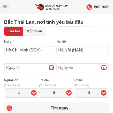
1900 2690
Bắc Thái Lan, nơi tình yêu bắt đầu
Khứ hồi
Một chiều
Nơi đi
Nơi đến
Ngày
Ngày
đi
về
Người lớn
Trẻ em
Em bé
(Trên 12 tuổi)
(Từ 2-12 tuổi)
(Dưới 2 tuổi)
1
0
0
Tìm ngay