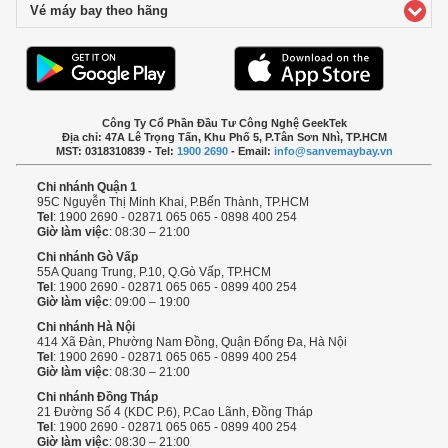
Vé máy bay theo hãng
click to expand contents
Công Ty Cổ Phần Đầu Tư Công Nghệ GeekTek
Địa chỉ: 47A Lê Trọng Tấn, Khu Phố 5, P.Tân Sơn Nhì, TP.HCM
MST: 0318310839 - Tel:
1900 2690
- Email:
info@sanvemaybay.vn
Chi nhánh Quận 1
95C Nguyễn Thị Minh Khai, P.Bến Thành, TP.HCM
Tel
: 1900 2690 - 02871 065 065 - 0898 400 254
Giờ làm việc
: 08:30 – 21:00
Chi nhánh Gò Vấp
55A Quang Trung, P.10, Q.Gò Vấp, TP.HCM
Tel
: 1900 2690 - 02871 065 065 - 0899 400 254
Giờ làm việc
: 09:00 – 19:00
Chi nhánh Hà Nội
414 Xã Đàn, Phường Nam Đồng, Quận Đống Đa, Hà Nội
Tel
: 1900 2690 - 02871 065 065 - 0899 400 254
Giờ làm việc
: 08:30 – 21:00
Chi nhánh Đồng Tháp
21 Đường Số 4 (KDC P.6), P.Cao Lãnh, Đồng Tháp
Tel
: 1900 2690 - 02871 065 065 - 0899 400 254
Giờ làm việc
: 08:30 – 21:00