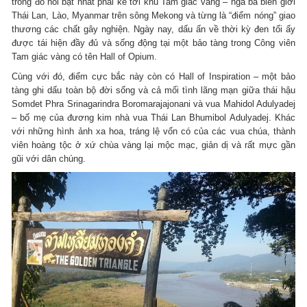
trong đó nổi bật nhất phải kể tới khu Tam giác vàng – ngã ba biên giới
Thái Lan, Lào, Myanmar trên sông Mekong và từng là “điểm nóng” giao
thương các chất gây nghiện. Ngày nay, dấu ấn về thời kỳ đen tối ấy
được tái hiện đầy đủ và sống động tại một bảo tàng trong Công viên
Tam giác vàng có tên Hall of Opium.
Cùng với đó, điểm cực bắc này còn có Hall of Inspiration – một bảo
tàng ghi dấu toàn bộ đời sống và cả mối tình lãng mạn giữa thái hậu
Somdet Phra Srinagarindra Boromarajajonani và vua Mahidol Adulyadej
– bố mẹ của đương kim nhà vua Thái Lan Bhumibol Adulyadej. Khác
với những hình ảnh xa hoa, tráng lệ vốn có của các vua chúa, thành
viên hoàng tộc ở xứ chùa vàng lại mộc mạc, giản dị và rất mực gần
gũi với dân chúng.