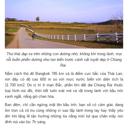
Thư thái đạp xe trên những con đường nhỏ, không khí trong lành, mọi
nỗi buồn phiền dường như tan biến trước cảnh vật tuyệt đẹp ở Chiang
Rai.
Nằm cách thủ đô Bangkok 785 km và là điểm cực bắc của Thái Lan,
nơi đây có độ cao 600 m so với mực nước biển với diện tích là
11.700 km2. Do vị trí ở mạn Bắc, phần lớn đất đai Chiang Rai thuộc
loại hình núi đồi, thời tiết luôn mát mẻ và rất trong lành với bầu trời
xanh ngắt, nắng gió chan hòa.
Ban đêm, chỉ cần ngửng mặt lên bầu trời, bạn sẽ có cảm giác đang
ôm trọn cả vũ trụ cùng những vì sao lấp lánh trong tay hay thấy yêu
đời khi lặng lẽ tận hưởng những tia nắng mới lọt qua chân mây nơi
đỉnh núi vào lúc 7h sáng.