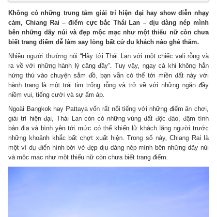
Không có những trung tâm giải trí hiện đại hay show diễn nhạy
cảm, Chiang Rai – điểm cực bắc Thái Lan – dịu dàng nép mình
bên những dãy núi và đẹp mộc mạc như một thiếu nữ còn chưa
biết trang điểm dễ làm say lòng bất cứ du khách nào ghé thăm.
Nhiều người thường nói “Hãy tới Thái Lan với một chiếc vali rỗng và
ra về với những hành lý căng đầy”. Tuy vậy, ngay cả khi không hẳn
hứng thú vào chuyện sắm đồ, bạn vẫn có thể tới miền đất này với
hành trang là một trái tim trống rỗng và trở về với những ngăn đầy
niềm vui, tiếng cười và sự ấm áp.
Ngoài Bangkok hay Pattaya vốn rất nổi tiếng với những điểm ăn chơi,
giải trí hiện đại, Thái Lan còn có những vùng đất độc đáo, đậm tính
bản địa và bình yên tới mức có thể khiến lữ khách lặng người trước
những khoảnh khắc bất chợt xuất hiện. Trong số này, Chiang Rai là
một ví dụ điển hình bởi vẻ đẹp dịu dàng nép mình bên những dãy núi
và mộc mạc như một thiếu nữ còn chưa biết trang điểm.