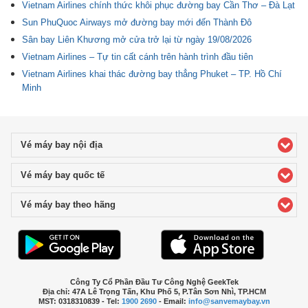
Vietnam Airlines chính thức khôi phục đường bay Cần Thơ – Đà Lạt
Sun PhuQuoc Airways mở đường bay mới đến Thành Đô
Sân bay Liên Khương mở cửa trở lại từ ngày 19/08/2026
Vietnam Airlines – Tự tin cất cánh trên hành trình đầu tiên
Vietnam Airlines khai thác đường bay thẳng Phuket – TP. Hồ Chí
Minh
Vé máy bay nội địa
click to expand contents
Vé máy bay quốc tế
click to expand contents
Vé máy bay theo hãng
click to expand contents
Công Ty Cổ Phần Đầu Tư Công Nghệ GeekTek
Địa chỉ: 47A Lê Trọng Tấn, Khu Phố 5, P.Tân Sơn Nhì, TP.HCM
MST: 0318310839 - Tel:
1900 2690
- Email:
info@sanvemaybay.vn