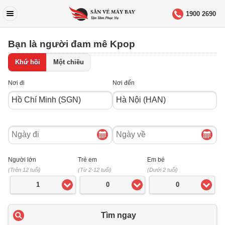
1900 2690
Bạn là người đam mê Kpop
Khứ hồi
Một chiều
Nơi đi
Nơi đến
Ngày
Ngày
đi
về
Người lớn
Trẻ em
Em bé
(Trên 12 tuổi)
(Từ 2-12 tuổi)
(Dưới 2 tuổi)
1
0
0
Tìm ngay