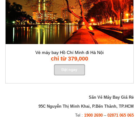
Vé máy bay Hồ Chí Minh đi Hà Nội
chỉ từ 379,000
Săn Vé Máy Bay Giá Rẻ
95C Nguyễn Thị Minh Khai, P.Bến Thành, TP.HCM
Tel :
1900 2690
–
02871 065 065