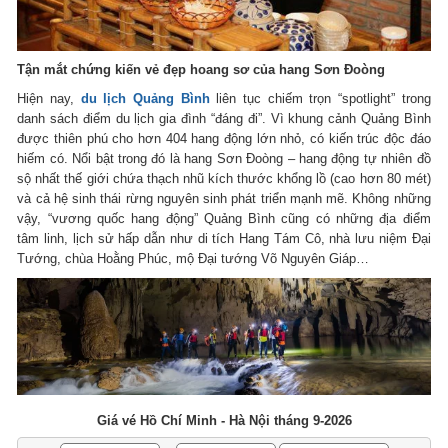
Tận mắt chứng kiến vẻ đẹp hoang sơ của hang Sơn Đoòng
Hiện nay,
du lịch Quảng Bình
liên tục chiếm trọn “spotlight” trong
danh sách điểm du lịch gia đình “đáng đi”. Vì khung cảnh Quảng Bình
được thiên phú cho hơn 404 hang động lớn nhỏ, có kiến trúc độc đáo
hiếm có. Nổi bật trong đó là hang Sơn Đoòng – hang động tự nhiên đồ
sộ nhất thế giới chứa thạch nhũ kích thước khổng lồ (cao hơn 80 mét)
và cả hệ sinh thái rừng nguyên sinh phát triển mạnh mẽ. Không những
vậy, “vương quốc hang động” Quảng Bình cũng có những địa điểm
tâm linh, lịch sử hấp dẫn như di tích Hang Tám Cô, nhà lưu niệm Đại
Tướng, chùa Hoằng Phúc, mộ Đại tướng Võ Nguyên Giáp…
Giá vé Hồ Chí Minh - Hà Nội tháng 9-2026