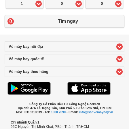
1
0
0
Tìm ngay
Vé máy bay nội địa
click to expand contents
Vé máy bay quốc tế
click to expand contents
Vé máy bay theo hãng
click to expand contents
Công Ty Cổ Phần Đầu Tư Công Nghệ GeekTek
Địa chỉ: 47A Lê Trọng Tấn, Khu Phố 5, P.Tân Sơn Nhì, TP.HCM
MST: 0318310839 - Tel:
1900 2690
- Email:
info@sanvemaybay.vn
Chi nhánh Quận 1
95C Nguyễn Thị Minh Khai, P.Bến Thành, TP.HCM