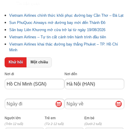
Tin liên quan
Vietnam Airlines chính thức khôi phục đường bay Cần Thơ – Đà Lạt
Sun PhuQuoc Airways mở đường bay mới đến Thành Đô
Sân bay Liên Khương mở cửa trở lại từ ngày 19/08/2026
Vietnam Airlines – Tự tin cất cánh trên hành trình đầu tiên
Vietnam Airlines khai thác đường bay thẳng Phuket – TP. Hồ Chí
Minh
Khứ hồi
Một chiều
Nơi đi
Nơi đến
Ngày
Ngày
đi
về
Người lớn
Trẻ em
Em bé
(Trên 12 tuổi)
(Từ 2-12 tuổi)
(Dưới 2 tuổi)