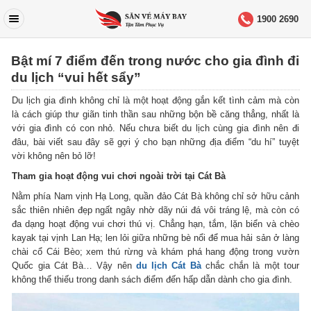
1900 2690
Bật mí 7 điểm đến trong nước cho gia đình đi
du lịch “vui hết sẩy”
Du lịch gia đình không chỉ là một hoạt động gắn kết tình cảm mà còn
là cách giúp thư giãn tinh thần sau những bộn bề căng thẳng, nhất là
với gia đình có con nhỏ. Nếu chưa biết du lịch cùng gia đình nên đi
đâu, bài viết sau đây sẽ gợi ý cho bạn những địa điểm “du hí” tuyệt
vời không nên bỏ lỡ!
Tham gia hoạt động vui chơi ngoài trời tại Cát Bà
Nằm phía Nam vịnh Hạ Long, quần đảo Cát Bà không chỉ sở hữu cảnh
sắc thiên nhiên đẹp ngất ngây nhờ dãy núi đá vôi tráng lệ, mà còn có
đa dạng hoạt động vui chơi thú vị. Chẳng hạn, tắm, lặn biển và chèo
kayak tại vịnh Lan Hạ; len lỏi giữa những bè nổi để mua hải sản ở làng
chài cổ Cái Bèo; xem thú rừng và khám phá hang động trong vườn
Quốc gia Cát Bà… Vậy nên
du lịch Cát Bà
chắc chắn là một tour
không thể thiếu trong danh sách điểm đến hấp dẫn dành cho gia đình.