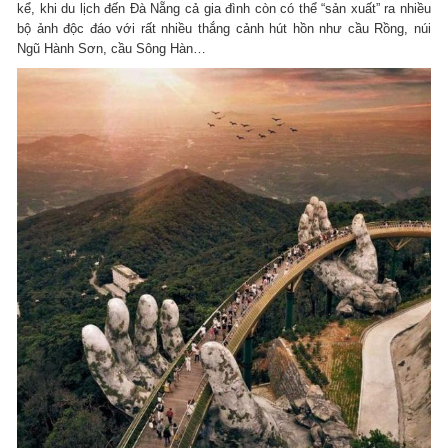
kể, khi du lịch đến Đà Nẵng cả gia đình còn có thể “sản xuất” ra nhiều
bộ ảnh độc đáo với rất nhiều thắng cảnh hút hồn như cầu Rồng, núi
Ngũ Hành Sơn, cầu Sông Hàn…