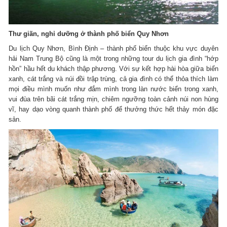
Thư giãn, nghỉ dưỡng ở thành phố biển Quy Nhơn
Du lịch Quy Nhơn, Bình Định – thành phố biển thuộc khu vực duyên
hải Nam Trung Bộ cũng là một trong những tour du lịch gia đình “hớp
hồn” hầu hết du khách thập phương. Với sự kết hợp hài hòa giữa biển
xanh, cát trắng và núi đồi trập trùng, cả gia đình có thể thỏa thích làm
mọi điều mình muốn như đắm mình trong làn nước biển trong xanh,
vui đùa trên bãi cát trắng mịn, chiêm ngưỡng toàn cảnh núi non hùng
vĩ, hay dạo vòng quanh thành phố để thưởng thức hết thảy món đặc
sản.