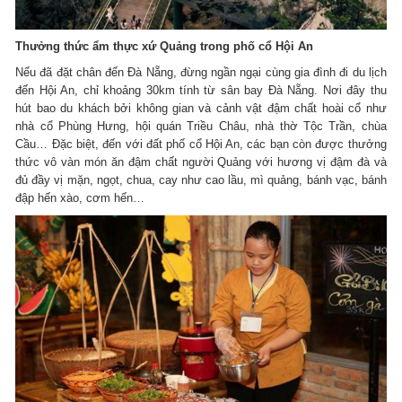
Thưởng thức ẩm thực xứ Quảng trong phố cổ Hội An
Nếu đã đặt chân đến Đà Nẵng, đừng ngần ngại cùng gia đình đi du lịch
đến Hội An, chỉ khoảng 30km tính từ sân bay Đà Nẵng. Nơi đây thu
hút bao du khách bởi không gian và cảnh vật đậm chất hoài cổ như
nhà cổ Phùng Hưng, hội quán Triều Châu, nhà thờ Tộc Trần, chùa
Cầu… Đặc biệt, đến với đất phố cổ Hội An, các bạn còn được thưởng
thức vô vàn món ăn đậm chất người Quảng với hương vị đậm đà và
đủ đầy vị mặn, ngọt, chua, cay như cao lầu, mì quảng, bánh vạc, bánh
đập hến xào, cơm hến…