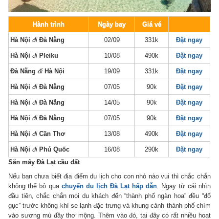
Hành trình
Ngày bay
Giá vé
Hà Nội
đi
Đà Nẵng
02/09
331k
Đặt ngay
Hà Nội
đi
Pleiku
10/08
490k
Đặt ngay
Đà Nẵng
đi
Hà Nội
19/09
331k
Đặt ngay
Hà Nội
đi
Đà Nẵng
07/05
90k
Đặt ngay
Hà Nội
đi
Đà Nẵng
14/05
90k
Đặt ngay
Hà Nội
đi
Đà Nẵng
07/05
90k
Đặt ngay
Hà Nội
đi
Cần Thơ
13/08
490k
Đặt ngay
Hà Nội
đi
Phú Quốc
16/08
290k
Đặt ngay
Săn mây Đà Lạt cầu đất
Nếu bạn chưa biết địa điểm du lịch cho con nhỏ nào vui thì chắc chắn
không thể bỏ qua
chuyến du lịch Đà Lạt hấp dẫn
. Ngay từ cái nhìn
đầu tiên, chắc chắn mọi du khách đến “thành phố ngàn hoa” đều “đổ
gục” trước không khí se lạnh đặc trưng và khung cảnh thành phố chìm
vào sương mù đầy thơ mộng. Thêm vào đó, tại đây có rất nhiều hoạt