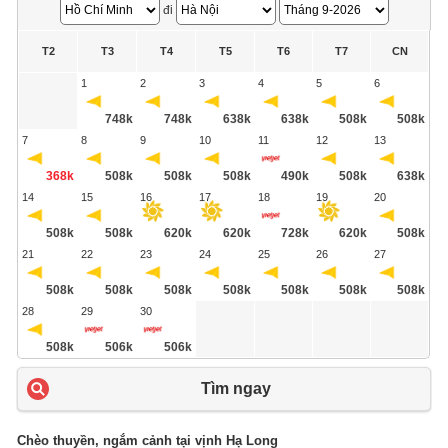
đi
T2
T3
T4
T5
T6
T7
CN
1
2
3
4
5
6
748k
748k
638k
638k
508k
508k
7
8
9
10
11
12
13
368k
508k
508k
508k
490k
508k
638k
14
15
16
17
18
19
20
508k
508k
620k
620k
728k
620k
508k
21
22
23
24
25
26
27
508k
508k
508k
508k
508k
508k
508k
28
29
30
508k
506k
506k
Tìm ngay
Chèo thuyền, ngắm cảnh tại vịnh Hạ Long