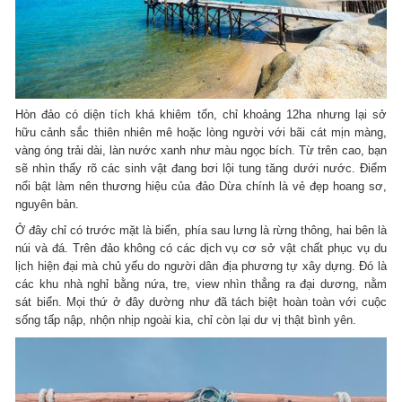
Hòn đảo có diện tích khá khiêm tốn, chỉ khoảng 12ha nhưng lại sở
hữu cảnh sắc thiên nhiên mê hoặc lòng người với bãi cát mịn màng,
vàng óng trải dài, làn nước xanh như màu ngọc bích. Từ trên cao, bạn
sẽ nhìn thấy rõ các sinh vật đang bơi lội tung tăng dưới nước. Điểm
nổi bật làm nên thương hiệu của đảo Dừa chính là vẻ đẹp hoang sơ,
nguyên bản.
Ở đây chỉ có trước mặt là biển, phía sau lưng là rừng thông, hai bên là
núi và đá. Trên đảo không có các dịch vụ cơ sở vật chất phục vụ du
lịch hiện đại mà chủ yếu do người dân địa phương tự xây dựng. Đó là
các khu nhà nghỉ bằng nứa, tre, view nhìn thẳng ra đại dương, nằm
sát biển. Mọi thứ ở đây dường như đã tách biệt hoàn toàn với cuộc
sống tấp nập, nhộn nhịp ngoài kia, chỉ còn lại dư vị thật bình yên.