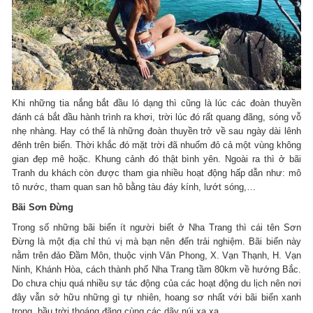
Khi những tia nắng bắt đầu ló dạng thì cũng là lúc các đoàn thuyền
đánh cá bắt đầu hành trình ra khơi, trời lúc đó rất quang đãng, sóng vỗ
nhẹ nhàng. Hay có thể là những đoàn thuyền trở về sau ngày dài lênh
đênh trên biển. Thời khắc đó mặt trời đã nhuốm đỏ cả một vùng không
gian đẹp mê hoặc. Khung cảnh đó thật bình yên. Ngoài ra thì ở bãi
Tranh du khách còn được tham gia nhiều hoạt động hấp dẫn như: mô
tô nước, tham quan san hô bằng tàu đáy kính, lướt sóng,…
Bãi Sơn Đừng
Trong số những bãi biển ít người biết ở Nha Trang thì cái tên Sơn
Đừng là một địa chỉ thú vị mà bạn nên đến trải nghiệm. Bãi biển này
nằm trên đảo Đầm Môn, thuộc vịnh Vân Phong, X. Vạn Thạnh, H. Vạn
Ninh, Khánh Hòa, cách thành phố Nha Trang tầm 80km về hướng Bắc.
Do chưa chịu quá nhiều sự tác động của các hoạt động du lịch nên nơi
đây vẫn sở hữu những gì tự nhiên, hoang sơ nhất với bãi biển xanh
trong, bầu trời thoáng đãng cùng các dãy núi xa xa.