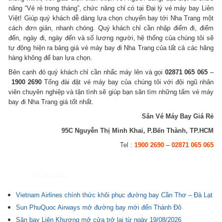
năng “Vé rẻ trong tháng”, chức năng chỉ có tại Đại lý vé máy bay Liên
Việt! Giúp quý khách dễ dàng lựa chọn chuyến bay tới Nha Trang một
cách đơn giản, nhanh chóng. Quý khách chỉ cần nhập điểm đi, điểm
đến, ngày đi, ngày đến và số lượng người, hệ thống của chúng tôi sẽ
tự động hiện ra bảng giá vé máy bay đi Nha Trang của tất cả các hãng
hàng không để bạn lựa chọn.
Bên cạnh đó quý khách chỉ cần nhấc máy lên và gọi
02871 065 065
–
1900 2690
Tổng đài đặt vé máy bay của chúng tôi với đội ngũ nhân
viên chuyên nghiệp và tận tình sẽ giúp bạn săn tìm những tấm vé máy
bay đi Nha Trang giá tốt nhất.
Săn Vé Máy Bay Giá Rẻ
95C Nguyễn Thị Minh Khai, P.Bến Thành, TP.HCM
Tel :
1900 2690
–
02871 065 065
Tin liên quan
Vietnam Airlines chính thức khôi phục đường bay Cần Thơ – Đà Lạt
Sun PhuQuoc Airways mở đường bay mới đến Thành Đô
Sân bay Liên Khương mở cửa trở lại từ ngày 19/08/2026