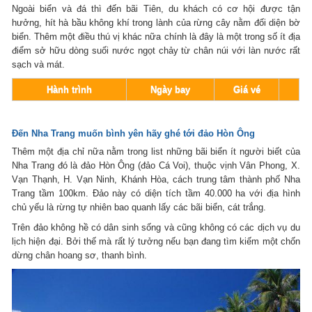
Ngoài biển và đá thì đến bãi Tiên, du khách có cơ hội được tận
hưởng, hít hà bầu không khí trong lành của rừng cây nằm đối diện bờ
biển. Thêm một điều thú vị khác nữa chính là đây là một trong số ít địa
điểm sở hữu dòng suối nước ngọt chảy từ chân núi với làn nước rất
sạch và mát.
Hành trình
Ngày bay
Giá vé
Đến Nha Trang muốn bình yên hãy ghé tới đảo Hòn Ông
Thêm một địa chỉ nữa nằm trong list những bãi biển ít người biết của
Nha Trang đó là đảo Hòn Ông (đảo Cá Voi), thuộc vịnh Vân Phong, X.
Vạn Thạnh, H. Vạn Ninh, Khánh Hòa, cách trung tâm thành phố Nha
Trang tầm 100km. Đảo này có diện tích tầm 40.000 ha với địa hình
chủ yếu là rừng tự nhiên bao quanh lấy các bãi biển, cát trắng.
Trên đảo không hề có dân sinh sống và cũng không có các dịch vụ du
lịch hiện đại. Bởi thế mà rất lý tưởng nếu bạn đang tìm kiếm một chốn
dừng chân hoang sơ, thanh bình.