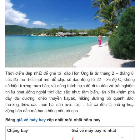
Thời điểm đẹp nhất để ghé tới đảo Hòn Ông là từ tháng 2 – tháng 8.
Lúc đó thời tiết mát mẻ, dễ chịu sẽ dao động từ 22 – 26 độ C, không
có hiện tượng mưa bão, vô cùng thích hợp để đi ra đảo và trải nghiệm
nhiều hoạt động ngoài trời đặc sắc như: tắm biển, lặn biển khám phá
đáy đại dương, chèo thuyền kayak, hiking đường bộ quanh đảo,
thưởng thức các món hải sản tươi rói,… Tất cả đều là những hoạt
động hấp dẫn mà bạn không nên bỏ qua.
Bảng
giá vé máy bay
cập nhật mới nhất hôm nay
Chặng bay
Giá vé máy bay rẻ nhất