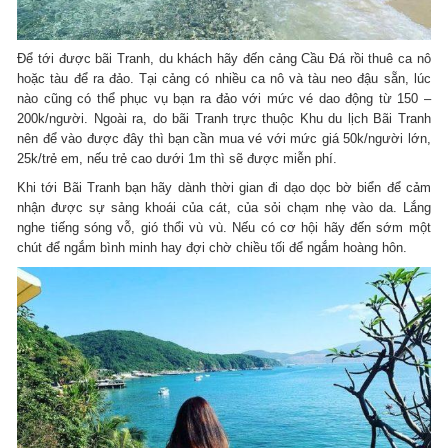
Để tới được bãi Tranh, du khách hãy đến cảng Cầu Đá rồi thuê ca nô
hoặc tàu để ra đảo. Tại cảng có nhiều ca nô và tàu neo đậu sẵn, lúc
nào cũng có thể phục vụ bạn ra đảo với mức vé dao động từ 150 –
200k/người. Ngoài ra, do bãi Tranh trực thuộc Khu du lịch Bãi Tranh
nên để vào được đây thì bạn cần mua vé với mức giá 50k/người lớn,
25k/trẻ em, nếu trẻ cao dưới 1m thì sẽ được miễn phí.
Khi tới Bãi Tranh bạn hãy dành thời gian đi dạo dọc bờ biển để cảm
nhận được sự sảng khoái của cát, của sỏi chạm nhẹ vào da. Lắng
nghe tiếng sóng vỗ, gió thổi vù vù. Nếu có cơ hội hãy đến sớm một
chút để ngắm bình minh hay đợi chờ chiều tối để ngắm hoàng hôn.