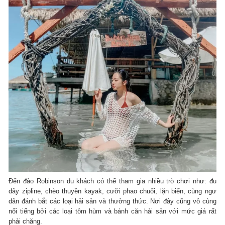
Đến đảo Robinson du khách có thể tham gia nhiều trò chơi như: đu
dây zipline, chèo thuyền kayak, cưỡi phao chuối, lặn biển, cùng ngư
dân đánh bắt các loại hải sản và thưởng thức. Nơi đây cũng vô cùng
nổi tiếng bởi các loại tôm hùm và bánh căn hải sản với mức giá rất
phải chăng.