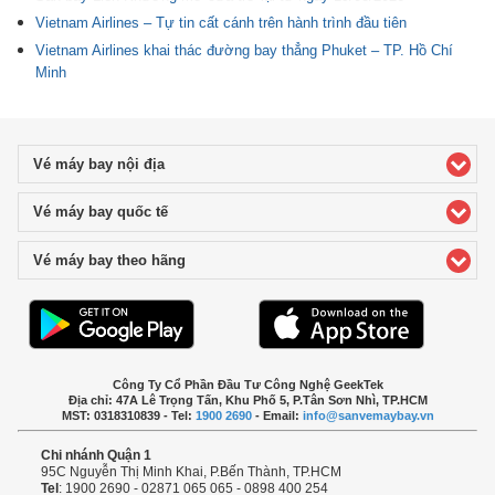
Vietnam Airlines – Tự tin cất cánh trên hành trình đầu tiên
Vietnam Airlines khai thác đường bay thẳng Phuket – TP. Hồ Chí
Minh
Vé máy bay nội địa
click to expand contents
Vé máy bay quốc tế
click to expand contents
Vé máy bay theo hãng
click to expand contents
Công Ty Cổ Phần Đầu Tư Công Nghệ GeekTek
Địa chỉ: 47A Lê Trọng Tấn, Khu Phố 5, P.Tân Sơn Nhì, TP.HCM
MST: 0318310839 - Tel:
1900 2690
- Email:
info@sanvemaybay.vn
Chi nhánh Quận 1
95C Nguyễn Thị Minh Khai, P.Bến Thành, TP.HCM
Tel
: 1900 2690 - 02871 065 065 - 0898 400 254