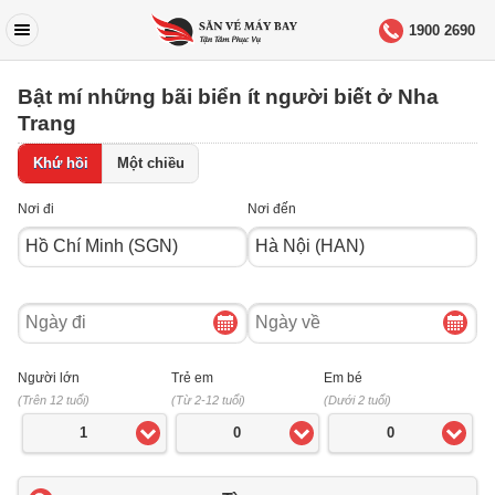
1900 2690
Bật mí những bãi biển ít người biết ở Nha
Trang
Khứ hồi
Một chiều
Nơi đi
Nơi đến
Ngày
Ngày
đi
về
Người lớn
Trẻ em
Em bé
(Trên 12 tuổi)
(Từ 2-12 tuổi)
(Dưới 2 tuổi)
1
0
0