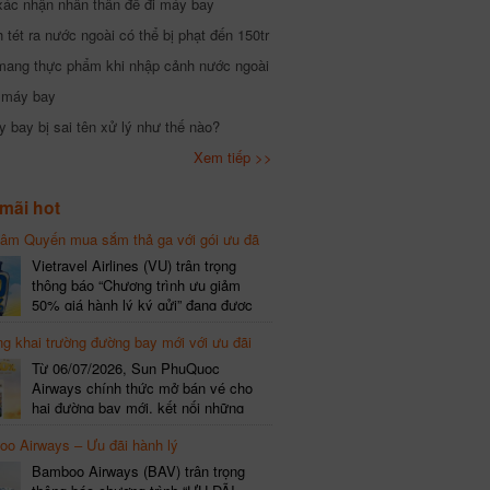
xác nhận nhân thân để đi máy bay
tét ra nước ngoài có thể bị phạt đến 150tr
mang thực phẩm khi nhập cảnh nước ngoài
i máy bay
 bay bị sai tên xử lý như thế nào?
Xem tiếp >>
mãi hot
hâm Quyến mua sắm thả ga với gói ưu đã
phí gói cước
Vietravel Airlines (VU) trân trọng
thông báo “Chương trình ưu giảm
50% giá hành lý ký gửi” đang được
triển khai cho đường bay quốc tế mới
g khai trường đường bay mới với ưu đãi
kết nối từ TP. Hồ Chí Minh
(SGN) đi Thâm Quyến – Trung Quốc
Từ 06/07/2026, Sun PhuQuoc
(SZX), chi tiết như sau: LỊCH BAY
Airways chính thức mở bán vé cho
CHI TIẾT Đường bay SHCB Giờ khởi
hai đường bay mới, kết nối những
hành Giờ đến Tần suất…
điểm đến giàu trải nghiệm, giúp hành
o Airways – Ưu đãi hành lý
khách khám phá vẻ đẹp thiên nhiên
và văn hóa của miền Trung Việt Nam.
Bamboo Airways (BAV) trân trọng
Thông tin đường bay mới Đường bay