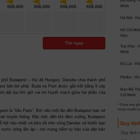
Đà Nẵng - 
508,000
508,000
508,000
508,000
Minh
Hà Nội - H
Hồ Chí Minh
Hòa
Tìm ngay
Tuy Hòa - 
Minh
Đà Lạt - Hồ
Pleiku - Hồ
 phố Budapest – thủ đô Hungary. Danube chia thành phố
Pest bên bờ phải. Buda và Pest được gắn kết bằng 9 cây
Ban Mê Thu
n dải lụa lớn giữ vai trò huyết mạch giữa hai phần của
Chí Minh
* Chưa bao gồm
trong chuyến b
est là “tiểu Paris”. Bởi nếu một lần đến Budapest bạn sẽ
nét truyền thống. Đặc biệt, đến khi đêm xuống, Budapest
Quy dịn
lễ hội náo nhiệt và bữa tối trên sông Danube sẽ khiến bạn
ối nước nóng ấm áp – nơi mang niềm tự hào của dân bản
Quy định m
cần biết