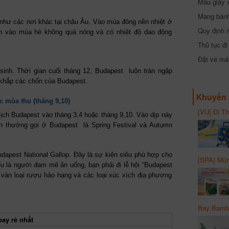
Mẫu giấy 
Mang bánh 
 như các nơi khác tại châu Âu. Vào mùa đông nền nhiệt ở
đồng
Quy định 
ên vào mùa hè không quá nóng và có nhiệt độ dao động
Thủ tục đ
Đặt vé máy
inh. Thời gian cuối tháng 12, Budapest luôn tràn ngập
 khắp các chốn của Budapest.
Khuyến 
c mùa thu (tháng 9,10)
[VU] Đi T
 lịch Budapest vào tháng 3,4 hoặc tháng 9,10. Vào dịp này
giảm 50% 
n thường gọi ở Budapest là Spring Festival và Autumn
Budapest National Gallop. Đây là sự kiện siêu phù hợp cho
[SPA] Mừn
 là người đam mê ăn uống, bạn phải đi lễ hội “Budapest
20%
 vàn loại rượu hảo hạng và các loại xúc xích địa phương
Bay Bambo
ay rẻ nhất