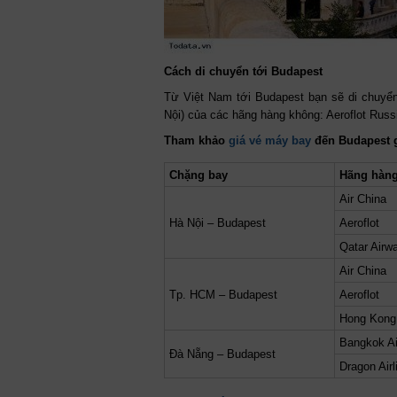
Cách di chuyển tới Budapest
Từ Việt Nam tới Budapest bạn sẽ di chuyể
Nội) của các hãng hàng không: Aeroflot Russ
Tham khảo
giá vé máy bay
đến Budapest g
Chặng bay
Hãng hàn
Air China
Hà Nội – Budapest
Aeroflot
Qatar Airw
Air China
Tp. HCM – Budapest
Aeroflot
Hong Kong 
Bangkok A
Đà Nẵng – Budapest
Dragon Airl