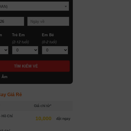
HAN)
n
Trẻ Em
Em Bé
(2-12 tuổi)
(0-2 tuổi)
h Âm
ay Giá Rẻ
*
Giá chỉ từ*
- Hồ Chí
10,000
đặt ngay