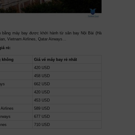
n bằng máy bay được khởi hành từ sân bay Nội Bài (Hà
ian, Vietnam Airlines, Qatar Airways…
iá rẻ:
g không
Giá vé máy bay rẻ nhất
420 USD
458 USD
ays
662 USD
420 USD
453 USD
Airlines
589 USD
irways
677 USD
ines
710 USD