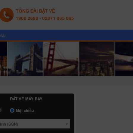
TỔNG ĐÀI ĐẶT VÉ
1900 2690 - 02871 065 065
OÁN
ĐẶT VÉ MÁY BAY
ồi
Một chiều
Minh (SGN)