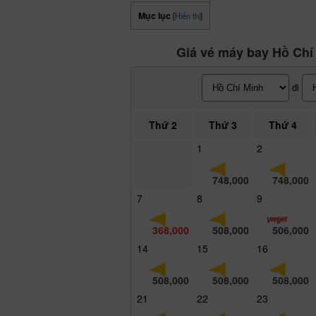
Mục lục
[
Hiển thị
]
Giá vé máy bay Hồ Chí
đi
Thứ 2
Thứ 3
Thứ 4
1
2
748,000
748,000
7
8
9
368,000
508,000
506,000
14
15
16
508,000
508,000
508,000
21
22
23