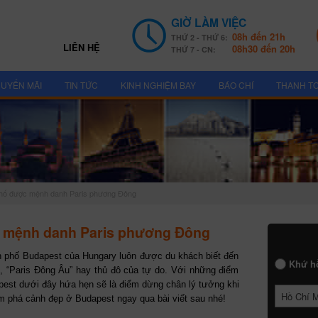
GIỜ LÀM VIỆC
08h đến 21h
THỨ 2 - THỨ 6:
LIÊN HỆ
08h30 đến 20h
THỨ 7 - CN:
UYẾN MÃI
TIN TỨC
KINH NGHIỆM BAY
BÁO CHÍ
THANH T
hố được mệnh danh Paris phương Đông
c mệnh danh Paris phương Đông
 phố Budapest của Hungary luôn được du khách biết đến
Khứ h
, “Paris Đông Âu” hay thủ đô của tự do. Với những điểm
pest dưới đây hứa hẹn sẽ là điểm dừng chân lý tưởng khi
Hồ Chí 
 phá cảnh đẹp ở Budapest ngay qua bài viết sau nhé!