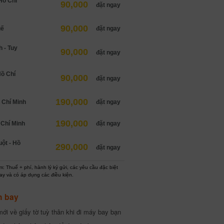
Hồ Chí
90,000
đặt ngay
90,000
uế
đặt ngay
 - Tuy
90,000
đặt ngay
Hồ Chí
90,000
đặt ngay
190,000
 Chí Minh
đặt ngay
190,000
 Chí Minh
đặt ngay
ột - Hồ
290,000
đặt ngay
: Thuế + phí, hành lý ký gửi, các yêu cầu đặc biệt
ay và có áp dụng các điều kiện.
h bay
ới về giấy tờ tuỳ thân khi đi máy bay bạn