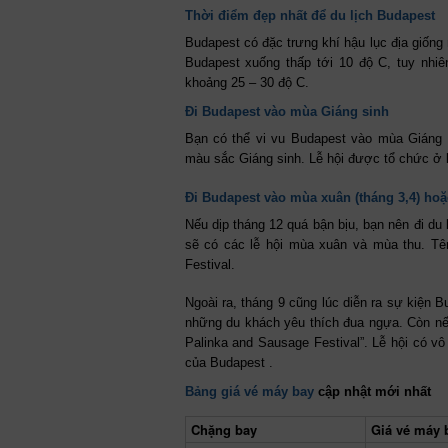
Thời điểm đẹp nhất để du lịch Budapest
Budapest có đặc trưng khí hậu lục địa giống
Budapest xuống thấp tới 10 độ C, tuy nhi
khoảng 25 – 30 độ C.
Đi Budapest vào mùa Giáng sinh
Bạn có thể vi vu Budapest vào mùa Giáng s
màu sắc Giáng sinh. Lễ hội được tổ chức ở
Đi Budapest vào mùa xuân (tháng 3,4) hoặ
Nếu dịp tháng 12 quá bận bịu, bạn nên đi du
sẽ có các lễ hội mùa xuân và mùa thu. Tê
Festival.
Ngoài ra, tháng 9 cũng lúc diễn ra sự kiện 
những du khách yêu thích đua ngựa. Còn nếu
Palinka and Sausage Festival”. Lễ hội có vô
của Budapest .
Bảng giá vé máy bay
cập nhật mới nhất
Chặng bay
Giá vé máy b