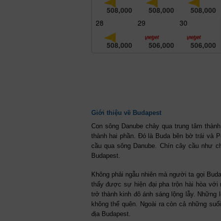
508,000
508,000
508,000
28
29
30
508,000
506,000
506,000
Giới thiệu về Budapest
Con sông Danube chảy qua trung tâm thành
thành hai phần. Đó là Buda bên bờ trái và 
cầu qua sông Danube. Chín cây cầu như chí
Budapest.
Không phải ngẫu nhiên mà người ta gọi Budap
thấy được sự hiện đại pha trộn hài hòa với 
trở thành kinh đô ánh sáng lộng lẫy. Những 
không thể quên. Ngoài ra còn cả những su
địa Budapest.