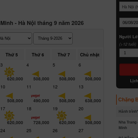
Hà Nội (
 Minh - Hà Nội tháng 9 năm 2026
Người Lớ
(>12 tuổi)
Thứ 5
Thứ 6
Thứ 7
Chủ nhật
3
4
5
6
620,000
508,000
508,000
508,000
Lịc
10
11
12
13
Chặng B
508,000
490,000
508,000
638,000
17
18
19
20
Hành trình
620,000
728,000
620,000
508,000
Nha Trang 
Minh
24
25
26
27