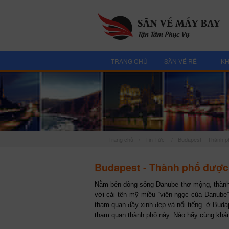
TRANG CHỦ
SĂN VÉ RẺ
KH
Trang chủ
/
Tin Tức
/
Budapest – Thành p
Budapest - Thành phố đượ
Nằm bên dòng sông Danube thơ mộng, thành
với cái tên mỹ miều “viên ngọc của Danube”
tham quan đầy xinh đẹp và nổi tiếng ở Buda
tham quan thành phố này. Nào hãy cùng khám