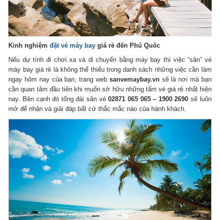
Kinh nghiệm
đặt vé máy bay
giá rẻ đến Phú Quốc
Nếu dự tính đi chơi xa và di chuyển bằng máy bay thì việc “săn” vé
máy bay giá rẻ là không thể thiếu trong danh sách những việc cần làm
ngay hôm nay của bạn, trang web
sanvemaybay.vn
sẽ là nơi mà bạn
cần quan tâm đầu tiên khi muốn sở hữu những tấm vé giá rẻ nhất hiện
nay. Bên cạnh đó tổng đài săn vé
02871 065 065 – 1900 2690
sẽ luôn
mở để nhận và giải đáp bất cứ thắc mắc nào của hành khách.