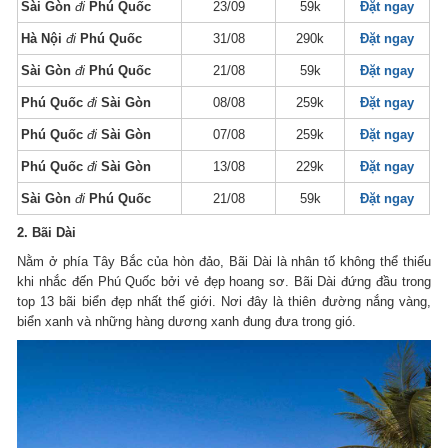
Sài Gòn
đi
Phú Quốc
23/09
59k
Đặt ngay
Hà Nội
đi
Phú Quốc
31/08
290k
Đặt ngay
Sài Gòn
đi
Phú Quốc
21/08
59k
Đặt ngay
Phú Quốc
đi
Sài Gòn
08/08
259k
Đặt ngay
Phú Quốc
đi
Sài Gòn
07/08
259k
Đặt ngay
Phú Quốc
đi
Sài Gòn
13/08
229k
Đặt ngay
Sài Gòn
đi
Phú Quốc
21/08
59k
Đặt ngay
2. Bãi Dài
Nằm ở phía Tây Bắc của hòn đảo, Bãi Dài là nhân tố không thể thiếu
khi nhắc đến Phú Quốc bởi vẻ đẹp hoang sơ. Bãi Dài đứng đầu trong
top 13 bãi biển đẹp nhất thế giới. Nơi đây là thiên đường nắng vàng,
biển xanh và những hàng dương xanh đung đưa trong gió.