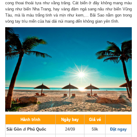
cong thoai thoải tựa như vầng trăng. Cát biển ở đây không mang màu
vàng như biển Nha Trang, hay vàng đậm ngả sang nâu như biển Vũng
Tàu, mà là màu trắng tinh và mịn như kem,… Bãi Sao nằm gọn trong
vòng tay trìu mến của hai dải núi mang đến không gian yên tĩnh.
Hành trình
Ngày bay
Giá vé
Sài Gòn
đi
Phú Quốc
24/09
59k
Đặt ngay