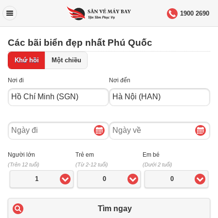
1900 2690
Các bãi biển đẹp nhất Phú Quốc
Khứ hồi
Một chiều
Nơi đi
Nơi đến
Ngày
Ngày
đi
về
Người lớn
Trẻ em
Em bé
(Trên 12 tuổi)
(Từ 2-12 tuổi)
(Dưới 2 tuổi)
1
0
0
Tìm ngay