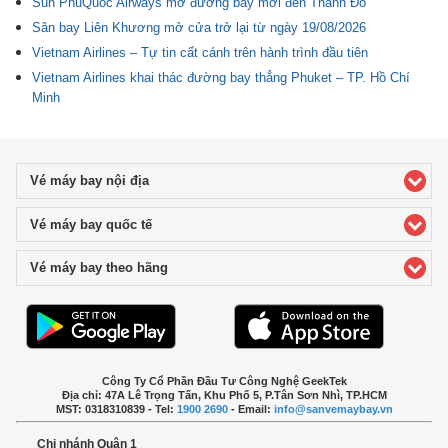
Sun PhuQuoc Airways mở đường bay mới đến Thành Đô
Sân bay Liên Khương mở cửa trở lại từ ngày 19/08/2026
Vietnam Airlines – Tự tin cất cánh trên hành trình đầu tiên
Vietnam Airlines khai thác đường bay thẳng Phuket – TP. Hồ Chí
Minh
Vé máy bay nội địa
click to expand contents
Vé máy bay quốc tế
click to expand contents
Vé máy bay theo hãng
click to expand contents
Công Ty Cổ Phần Đầu Tư Công Nghệ GeekTek
Địa chỉ: 47A Lê Trọng Tấn, Khu Phố 5, P.Tân Sơn Nhì, TP.HCM
MST: 0318310839 - Tel:
1900 2690
- Email:
info@sanvemaybay.vn
Chi nhánh Quận 1