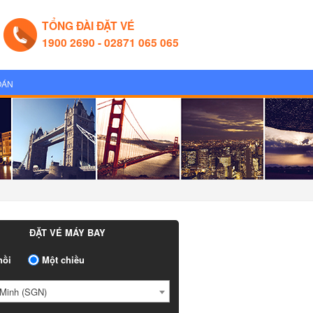
TỔNG ĐÀI ĐẶT VÉ
1900 2690 - 02871 065 065
OÁN
ĐẶT VÉ MÁY BAY
ồi
Một chiều
Minh (SGN)