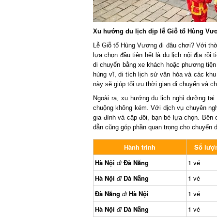
Xu hướng du lịch dịp lễ Giỗ tổ Hùng Vươ
Lễ Giỗ tổ Hùng Vương đi đâu chơi? Với thời
lựa chọn đầu tiên hết là du lịch nội địa rồi 
di chuyển bằng xe khách hoặc phương tiện cá
hùng vĩ, di tích lịch sử văn hóa và các khu 
này sẽ giúp tối ưu thời gian di chuyển và chi 
Ngoài ra, xu hướng du lịch nghỉ dưỡng tại 
chuộng không kém. Với dịch vụ chuyên nghiệ
gia đình và cặp đôi, bạn bè lựa chọn. Bên
dẫn cũng góp phần quan trọng cho chuyến du 
Hành trình
Số lượn
Hà Nội
đi
Đà Nẵng
1 vé
Hà Nội
đi
Đà Nẵng
1 vé
Đà Nẵng
đi
Hà Nội
1 vé
Hà Nội
đi
Đà Nẵng
1 vé