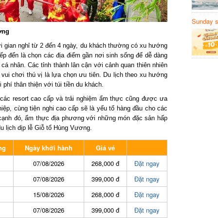
Sunday să
Sanvemay
ng
 gian nghỉ từ 2 đến 4 ngày, du khách thường có xu hướng
tiếp đến là chọn các địa điểm gần nơi sinh sống để dễ dàng
 nhân. Các tỉnh thành lân cận với cảnh quan thiên nhiên
vui chơi thú vị là lựa chọn ưu tiên. Du lịch theo xu hướng
phí thân thiện với túi tiền du khách.
các resort cao cấp và trải nghiệm ẩm thực cũng được ưa
p, cùng tiện nghi cao cấp sẽ là yếu tố hàng đầu cho các
 cạnh đó, ẩm thực địa phương với những món đặc sản hấp
lịch dịp lễ Giỗ tổ Hùng Vương.
g
Ngày khởi hành
Giá vé
07/08/2026
268,000 đ
Đặt ngay
07/08/2026
399,000 đ
Đặt ngay
15/08/2026
268,000 đ
Đặt ngay
07/08/2026
399,000 đ
Đặt ngay