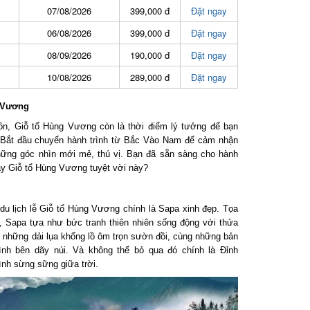
07/08/2026
399,000 đ
Đặt ngay
06/08/2026
399,000 đ
Đặt ngay
08/09/2026
190,000 đ
Đặt ngay
10/08/2026
289,000 đ
Đặt ngay
 Vương
ồn, Giỗ tổ Hùng Vương còn là thời điểm lý tưởng để bạn
 Bắt đầu chuyến hành trình từ Bắc Vào Nam để cảm nhận
những góc nhìn mới mẻ, thú vị. Bạn đã sẵn sàng cho hành
y Giỗ tổ Hùng Vương tuyệt vời này?
 lịch lễ Giỗ tổ Hùng Vương chính là Sapa xinh đẹp. Tọa
 Sapa tựa như bức tranh thiên nhiên sống động với thửa
những dải lụa khổng lồ ôm trọn sườn đồi, cùng những bản
 bên dãy núi. Và không thể bỏ qua đó chính là Đỉnh
 sừng sững giữa trời.