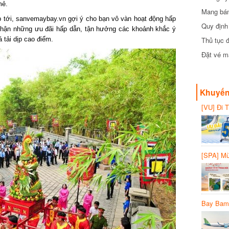
ẻ.
Mang bánh 
 tới, sanvemaybay.vn gợi ý cho bạn vô vàn hoạt động hấp
đồng
Quy định 
hận những ưu đãi hấp dẫn, tận hưởng các khoảnh khắc ý
tải dịp cao điểm.
Thủ tục đ
Đặt vé máy
Khuyến 
[VU] Đi T
giảm 50% 
[SPA] Mừn
20%
Bay Bambo