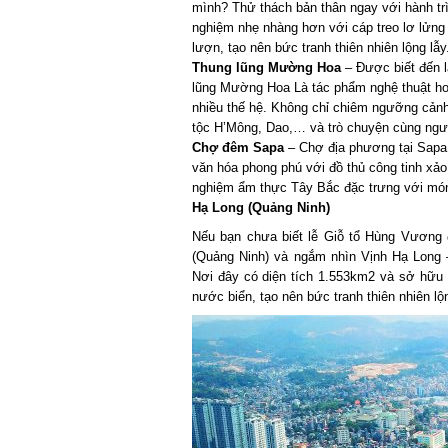
mình? Thử thách bản thân ngay với hành trìn
nghiệm nhẹ nhàng hơn với cáp treo lơ lửng v
lượn, tạo nên bức tranh thiên nhiên lộng lẫy.
Thung lũng Mường Hoa
– Được biết đến là 
lũng Mường Hoa Là tác phẩm nghệ thuật hoàn
nhiều thế hệ. Không chỉ chiêm ngưỡng cảnh 
tộc H’Mông, Dao,… và trò chuyện cùng ngườ
Chợ đêm Sapa
– Chợ địa phương tại Sapa m
văn hóa phong phú với đồ thủ công tinh xảo 
nghiệm ẩm thực Tây Bắc đặc trưng với món 
Hạ Long (Quảng Ninh)
Nếu bạn chưa biết lễ Giỗ tổ Hùng Vương 
(Quảng Ninh) và ngắm nhìn Vịnh Hạ Long 
Nơi đây có diện tích 1.553km2 và sở hữu 1.
nước biển, tạo nên bức tranh thiên nhiên lộng