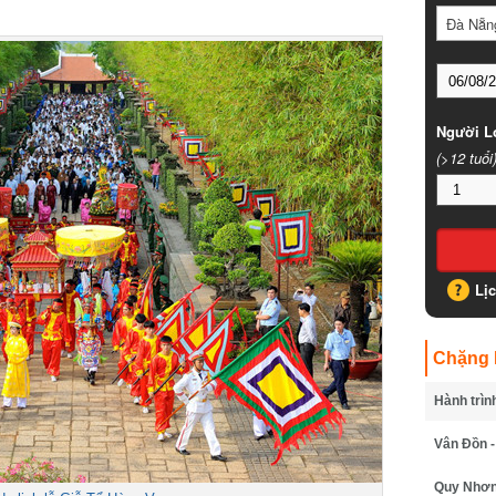
Đà Nẵng
Người Lớ
(>12 tuổi)
Lịc
Chặng B
Hành trình
Vân Đồn - 
Quy Nhơn -