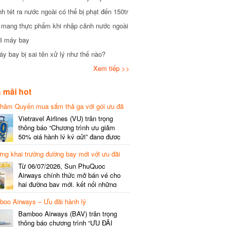
tét ra nước ngoài có thể bị phạt đến 150tr
mang thực phẩm khi nhập cảnh nước ngoài
i máy bay
 bay bị sai tên xử lý như thế nào?
Xem tiếp >>
mãi hot
hâm Quyến mua sắm thả ga với gói ưu đã
phí gói cước
Vietravel Airlines (VU) trân trọng
thông báo “Chương trình ưu giảm
50% giá hành lý ký gửi” đang được
triển khai cho đường bay quốc tế mới
g khai trường đường bay mới với ưu đãi
kết nối từ TP. Hồ Chí Minh
(SGN) đi Thâm Quyến – Trung Quốc
Từ 06/07/2026, Sun PhuQuoc
(SZX), chi tiết như sau: LỊCH BAY
Airways chính thức mở bán vé cho
CHI TIẾT Đường bay SHCB Giờ khởi
hai đường bay mới, kết nối những
hành Giờ đến Tần suất…
điểm đến giàu trải nghiệm, giúp hành
o Airways – Ưu đãi hành lý
khách khám phá vẻ đẹp thiên nhiên
và văn hóa của miền Trung Việt Nam.
Bamboo Airways (BAV) trân trọng
Thông tin đường bay mới Đường bay
thông báo chương trình “ƯU ĐÃI