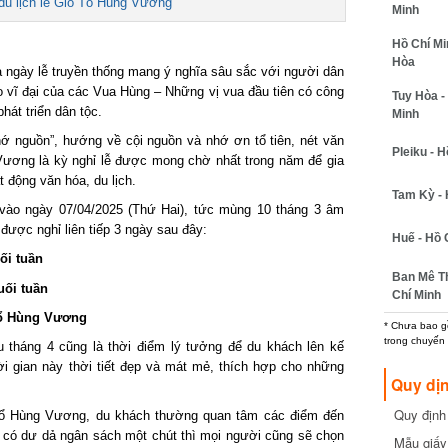
u lịch lễ Giỗ Tổ Hùng Vương
Minh
Hồ Chí Minh
Hòa
ngày lễ truyền thống mang ý nghĩa sâu sắc với người dân
vĩ đại của các Vua Hùng – Những vị vua đầu tiên có công
Tuy Hòa - 
t triển dân tộc.
Minh
ớ nguồn”, hướng về cội nguồn và nhớ ơn tổ tiên, nét văn
Pleiku - Hồ
ương là kỳ nghỉ lễ được mong chờ nhất trong năm để gia
động văn hóa, du lịch.
Tam Kỳ - H
ào ngày 07/04/2025 (Thứ Hai), tức mùng 10 tháng 3 âm
được nghỉ liên tiếp 3 ngày sau đây:
Huế - Hồ C
i tuần
Ban Mê Thu
ối tuần
Chí Minh
tổ Hùng Vương
* Chưa bao gồm
trong chuyến b
u tháng 4 cũng là thời điểm lý tưởng để du khách lên kế
 gian này thời tiết đẹp và mát mẻ, thích hợp cho những
Quy dịn
Quy định m
tổ Hùng Vương, du khách thường quan tâm các điểm đến
cần biết
có dư dả ngân sách một chút thì mọi người cũng sẽ chọn
Mẫu giấy 