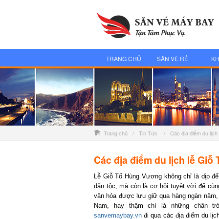
TRANG CHỦ
SĂN VÉ RẺ
KH
Trang chủ
/
Tin Tức
/
Các địa điểm du lịc
Các địa điểm du lịch lễ Giỗ
Lễ Giỗ Tổ Hùng Vương không chỉ là dịp để 
dân tộc, mà còn là cơ hội tuyệt vời để cùng
văn hóa được lưu giữ qua hàng ngàn năm, đế
Nam, hay thậm chí là những chân trời
sanvemaybay.vn
đi qua các địa điểm du lịch