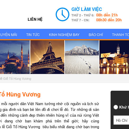
GIỜ LÀM VIỆC
08h đến 21h
THỨ 2 - THỨ 6:
LIÊN HỆ
08h30 đến 20h
THỨ 7 - CN:
UYẾN MÃI
TIN TỨC
KINH NGHIỆM BAY
BÁO CHÍ
THANH T
h lễ Giỗ Tổ Hùng Vương
 Tổ Hùng Vương
mỗi người dân Việt Nam tưởng nhớ cội nguồn và lịch sử
Khứ h
 gia đình và bạn bè lên đồ đi chơi lễ đó. Từ những di sản
n những cảnh đẹp thiên nhiên hùng vĩ của núi rừng Việt
Hồ Chí 
 đang chờ bạn khám phá trên thế giới; hãy cùng
 lễ Giỗ Tổ Hùng Vương tiêu biểu nhất đang chờ bạn trong