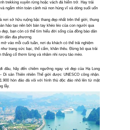
h trekking xuyên rừng hoặc vách đá hiểm trở. Hay trải
à ngắm nhìn toàn cảnh núi non hùng vĩ và dòng suối uốn
nơi sở hữu ruộng bậc thang đẹp nhất trên thế giới, thung
 hảo tạo nên bởi bàn tay khéo léo của con người qua
đẹp, bạn còn có thể tìm hiểu đời sống của đồng bào dân
i dân địa phương.
ở vào mỗi cuối tuần, nơi du khách có thể trải nghiệm
như trang sức bạc, thổ cẩm, khăn thêu. Đừng bỏ qua trải
thắng cố thơm lừng và nhâm nhi rượu táo mèo.
đi đâu, hãy đến chiêm ngưỡng ngay vẻ đẹp của Hạ Long
– Di sản Thiên nhiên Thế giới được UNESCO công nhận.
900 hòn đảo đá vôi với hình thù độc đáo nhô lên từ mặt
 lẫy.