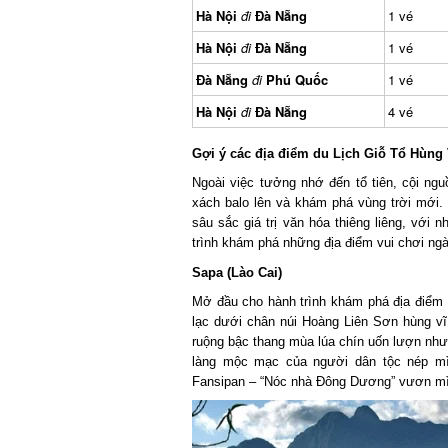
Hà Nội
đi
Đà Nẵng
1 vé
Hà Nội
đi
Đà Nẵng
1 vé
Đà Nẵng
đi
Phú Quốc
1 vé
Hà Nội
đi
Đà Nẵng
4 vé
Gợi ý các địa điểm du Lịch Giỗ Tổ Hùng
Ngoài việc tưởng nhớ đến tổ tiên, cội ngu
xách balo lên và khám phá vùng trời mới.
sâu sắc giá trị văn hóa thiêng liêng, với 
trình khám phá những địa điểm vui chơi ngà
Sapa (Lào Cai)
Mở đầu cho hành trình khám phá địa điểm du
lạc dưới chân núi Hoàng Liên Sơn hùng vĩ,
ruộng bậc thang mùa lúa chín uốn lượn như 
làng mộc mạc của người dân tộc nép mình
Fansipan – “Nóc nhà Đông Dương” vươn mình