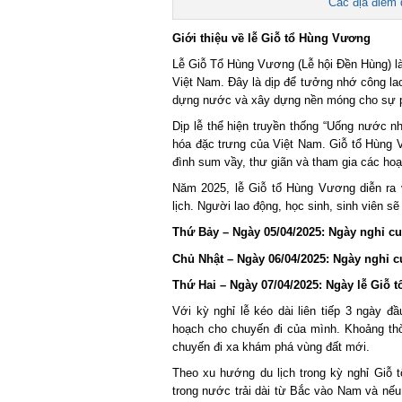
Các địa điểm d
Giới thiệu về lễ Giỗ tổ Hùng Vương
Lễ Giỗ Tổ Hùng Vương (Lễ hội Đền Hùng) là 
Việt Nam. Đây là dịp để tưởng nhớ công lao 
dựng nước và xây dựng nền móng cho sự phá
Dịp lễ thể hiện truyền thống “Uống nước nh
hóa đặc trưng của Việt Nam. Giỗ tổ Hùng V
đình sum vầy, thư giãn và tham gia các hoạt 
Năm 2025, lễ Giỗ tổ Hùng Vương diễn ra v
lịch. Người lao động, học sinh, sinh viên sẽ 
Thứ Bảy – Ngày 05/04/2025: Ngày nghỉ cuố
Chủ Nhật – Ngày 06/04/2025: Ngày nghỉ cu
Thứ Hai – Ngày 07/04/2025: Ngày lễ Giỗ 
Với kỳ nghỉ lễ kéo dài liên tiếp 3 ngày đầ
hoạch cho chuyến đi của mình. Khoảng thời
chuyến đi xa khám phá vùng đất mới.
Theo xu hướng du lịch trong kỳ nghỉ Giỗ 
trong nước trải dài từ Bắc vào Nam và nếu 