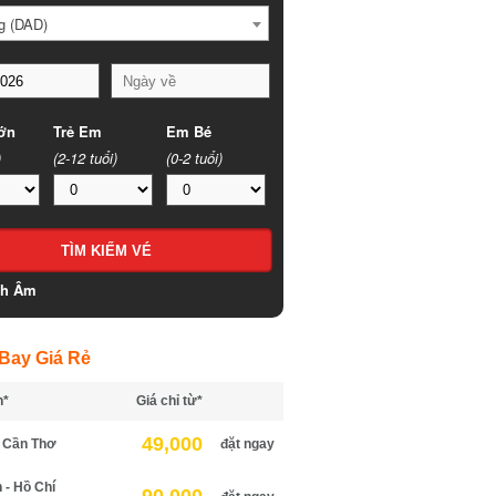
 (DAD)
n
Trẻ Em
Em Bé
(2-12 tuổi)
(0-2 tuổi)
h Âm
ay Giá Rẻ
*
Giá chỉ từ*
49,000
Cần Thơ
đặt ngay
 Hồ Chí