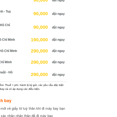
90,000
đặt ngay
 - Tuy
90,000
đặt ngay
Hồ Chí
90,000
đặt ngay
190,000
 Chí Minh
đặt ngay
290,000
ồ Chí Minh
đặt ngay
290,000
hí Minh
đặt ngay
ột - Hồ
290,000
đặt ngay
: Thuế + phí, hành lý ký gửi, các yêu cầu đặc biệt
ay và có áp dụng các điều kiện.
h bay
ới về giấy tờ tuỳ thân khi đi máy bay bạn
xác nhận nhân thân để đi máy bay