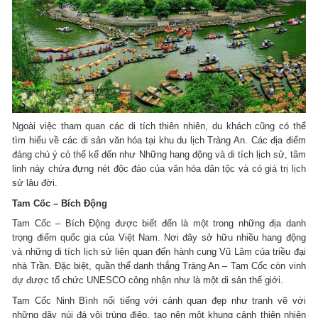
Ngoài việc tham quan các di tích thiên nhiên, du khách cũng có thể
tìm hiểu về các di sản văn hóa tại khu du lịch Tràng An. Các địa điểm
đáng chú ý có thể kể đến như Những hang động và di tích lịch sử, tâm
linh này chứa đựng nét độc đáo của văn hóa dân tộc và có giá trị lịch
sử lâu đời.
Tam Cốc – Bích Động
Tam Cốc – Bích Động được biết đến là một trong những địa danh
trọng điểm quốc gia của Việt Nam. Nơi đây sở hữu nhiều hang động
và những di tích lịch sử liên quan đến hành cung Vũ Lâm của triều đại
nhà Trần. Đặc biệt, quần thể danh thắng Tràng An – Tam Cốc còn vinh
dự được tổ chức UNESCO công nhận như là một di sản thế giới.
Tam Cốc Ninh Bình nổi tiếng với cảnh quan đẹp như tranh vẽ với
những dãy núi đá vôi trùng điệp, tạo nên một khung cảnh thiên nhiên