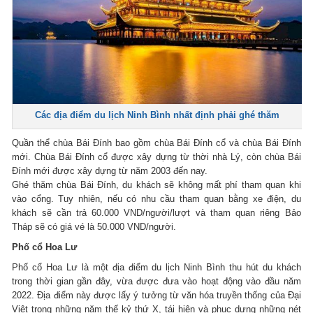
Các địa điểm du lịch Ninh Bình nhất định phải ghé thăm
Quần thể chùa Bái Đính bao gồm chùa Bái Đính cổ và chùa Bái Đính
mới. Chùa Bái Đính cổ được xây dựng từ thời nhà Lý, còn chùa Bái
Đính mới được xây dựng từ năm 2003 đến nay.
Ghé thăm chùa Bái Đính, du khách sẽ không mất phí tham quan khi
vào cổng. Tuy nhiên, nếu có nhu cầu tham quan bằng xe điện, du
khách sẽ cần trả 60.000 VND/người/lượt và tham quan riêng Bảo
Tháp sẽ có giá vé là 50.000 VND/người.
Phố cổ Hoa Lư
Phố cổ Hoa Lư là một địa điểm du lịch Ninh Bình thu hút du khách
trong thời gian gần đây, vừa được đưa vào hoạt động vào đầu năm
2022. Địa điểm này được lấy ý tưởng từ văn hóa truyền thống của Đại
Việt trong những năm thế kỷ thứ X, tái hiện và phục dựng những nét