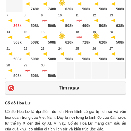
748k
748k
620k
508k
508k
508k
7
8
9
10
11
12
13
368k
508k
506k
508k
490k
508k
638k
14
15
16
17
18
19
20
508k
508k
508k
620k
728k
620k
508k
21
22
23
24
25
26
27
508k
508k
508k
508k
508k
508k
508k
28
29
30
508k
506k
506k
Tìm ngay
Cố đô Hoa Lư
Cố đô Hoa Lư là địa điểm du lịch Ninh Bình có giá trị lịch sử và văn
hóa quan trọng của Việt Nam. Đây là nơi từng là kinh đô của đất nước
từ thế kỷ X đến thế kỷ XI. Vì vậy, Cố đô Hoa Lư mang đậm dấu ấn
của quá khứ, có nhiều di tích lịch sử và kiến trúc độc đáo.