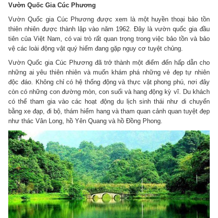
Vườn Quốc Gia Cúc Phương
Vườn Quốc gia Cúc Phương được xem là một huyền thoại bảo tồn
thiên nhiên được thành lập vào năm 1962. Đây là vườn quốc gia đầu
tiên của Việt Nam, có vai trò rất quan trọng trong việc bảo tồn và bảo
vệ các loài động vật quý hiếm đang gặp nguy cơ tuyệt chủng.
Vườn Quốc gia Cúc Phương đã trở thành một điểm đến hấp dẫn cho
những ai yêu thiên nhiên và muốn khám phá những vẻ đẹp tự nhiên
độc đáo. Không chỉ có hệ thống động và thực vật phong phú, nơi đây
còn có những con đường mòn, con suối và hang động kỳ vĩ. Du khách
có thể tham gia vào các hoạt động du lịch sinh thái như di chuyển
bằng xe đạp, đi bộ, thám hiểm hang và tham quan cảnh quan tuyệt đẹp
như thác Vân Long, hồ Yên Quang và hồ Đồng Phong.