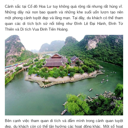
Cảnh sắc tại Cố đô Hoa Lư tuy không quá rộng rãi nhưng rất hùng vĩ.
Những dãy núi non bao quanh và những khe suối uốn lượn tạo nên
một phong cảnh tuyệt đẹp và lãng mạn. Tại đây, du khách có thể tham
quan các di tích lịch sử nổi tiếng như Đình Lê Đại Hành, Đình Từ
Thiên và Di tích Vua Đinh Tiên Hoàng.
Bên cạnh việc tham quan di tích và đắm mình trong cảnh quan tuyệt
đẹp, du khách còn có thể tận hưởng các hoạt động khác. Một số hoạt