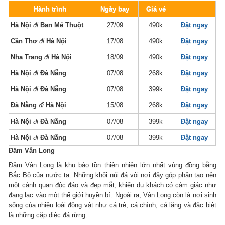
Hành trình
Ngày bay
Giá vé
Hà Nội
đi
Ban Mê Thuột
27/09
490k
Đặt ngay
Cần Thơ
đi
Hà Nội
17/08
490k
Đặt ngay
Nha Trang
đi
Hà Nội
18/09
490k
Đặt ngay
Hà Nội
đi
Đà Nẵng
07/08
268k
Đặt ngay
Hà Nội
đi
Đà Nẵng
07/08
399k
Đặt ngay
Đà Nẵng
đi
Hà Nội
15/08
268k
Đặt ngay
Hà Nội
đi
Đà Nẵng
07/08
399k
Đặt ngay
Hà Nội
đi
Đà Nẵng
07/08
399k
Đặt ngay
Đầm Vân Long
Đầm Vân Long là khu bảo tồn thiên nhiên lớn nhất vùng đồng bằng
Bắc Bộ của nước ta. Những khối núi đá vôi nơi đây góp phần tạo nên
một cảnh quan độc đáo và đẹp mắt, khiến du khách có cảm giác như
đang lạc vào một thế giới huyền bí. Ngoài ra, Vân Long còn là nơi sinh
sống của nhiều loài động vật như cá trê, cá chình, cá lăng và đặc biệt
là những cặp diệc đá rừng.