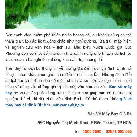
Bên cạnh việc khám phá thiên nhiên hoang dã, du khách cũng có thể
tham gia vào các hoạt động khác như nghỉ dưỡng, lửa trại, mạo hiểm
và nghiên cứu văn hóa – lịch sử. Đặc biệt, vườn Quốc gia Cúc
Phương còn có một số khu sinh thái dành riêng cho khách du lịch từ
khách sạn, nhà nghỉ đến những khu cắm trại hoang dã.
Trên đây là toàn bộ thông tin về những địa điểm du lịch Ninh Bình nổi
tiếng mà du khách nên ghé thăm đến ít nhất một lần. Những điểm đến
du lịch tại Ninh Bình đều có điểm chung là sở hữu vẻ đẹp thiên nhiên
hùng vĩ cùng với những giá trị lịch sử, văn hóa lâu đời.
Săn vé máy
bay
hy vọng rằng nội dung trên sẽ phần nào giúp bạn có những trải
nghiệm thú vị khi đặt chân đến Ninh Bình. Có thể tham khảo
giá vé
máy bay đi Ninh Bình
tại
sanvemaybay.vn
.
Săn Vé Máy Bay Giá Rẻ
95C Nguyễn Thị Minh Khai, P.Bến Thành, TP.HCM
Tel :
1900 2690
–
02871 065 065