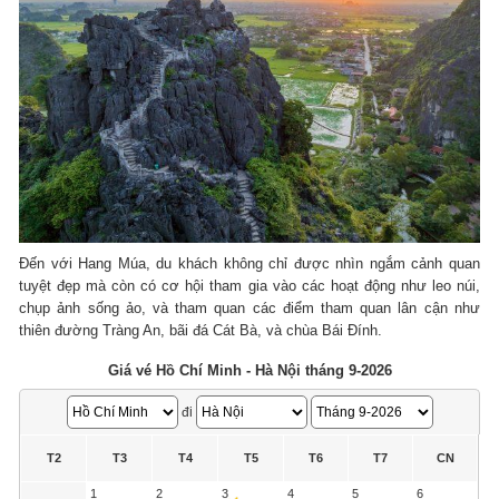
Đến với Hang Múa, du khách không chỉ được nhìn ngắm cảnh quan
tuyệt đẹp mà còn có cơ hội tham gia vào các hoạt động như leo núi,
chụp ảnh sống ảo, và tham quan các điểm tham quan lân cận như
thiên đường Tràng An, bãi đá Cát Bà, và chùa Bái Đính.
Giá vé Hồ Chí Minh - Hà Nội tháng 9-2026
đi
T2
T3
T4
T5
T6
T7
CN
1
2
3
4
5
6