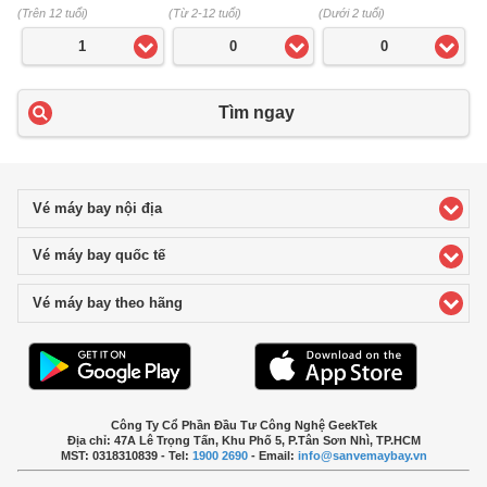
(Trên 12 tuổi)
(Từ 2-12 tuổi)
(Dưới 2 tuổi)
1
0
0
Tìm ngay
Vé máy bay nội địa
click to expand contents
Vé máy bay quốc tế
click to expand contents
Vé máy bay theo hãng
click to expand contents
Công Ty Cổ Phần Đầu Tư Công Nghệ GeekTek
Địa chỉ: 47A Lê Trọng Tấn, Khu Phố 5, P.Tân Sơn Nhì, TP.HCM
MST: 0318310839 - Tel:
1900 2690
- Email:
info@sanvemaybay.vn