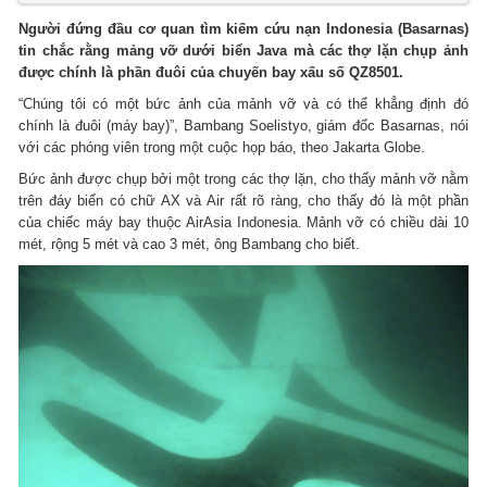
Người đứng đầu cơ quan tìm kiếm cứu nạn Indonesia (Basarnas)
tin chắc rằng mảng vỡ dưới biển Java mà các thợ lặn chụp ảnh
được chính là phần đuôi của chuyến bay xấu số QZ8501.
“Chúng tôi có một bức ảnh của mảnh vỡ và có thể khẳng định đó
chính là đuôi (máy bay)”, Bambang Soelistyo, giám đốc Basarnas, nói
với các phóng viên trong một cuộc họp báo, theo Jakarta Globe.
Bức ảnh được chụp bởi một trong các thợ lặn, cho thấy mảnh vỡ nằm
trên đáy biển có chữ AX và Air rất rõ ràng, cho thấy đó là một phần
của chiếc máy bay thuộc AirAsia Indonesia. Mảnh vỡ có chiều dài 10
mét, rộng 5 mét và cao 3 mét, ông Bambang cho biết.