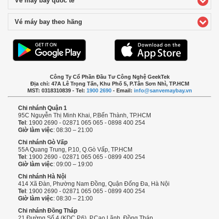
Vé máy bay quốc tế
click to expand contents
Vé máy bay theo hãng
click to expand contents
Công Ty Cổ Phần Đầu Tư Công Nghệ GeekTek
Địa chỉ: 47A Lê Trọng Tấn, Khu Phố 5, P.Tân Sơn Nhì, TP.HCM
MST: 0318310839 - Tel:
1900 2690
- Email:
info@sanvemaybay.vn
Chi nhánh Quận 1
95C Nguyễn Thị Minh Khai, P.Bến Thành, TP.HCM
Tel
: 1900 2690 - 02871 065 065 - 0898 400 254
Giờ làm việc
: 08:30 – 21:00
Chi nhánh Gò Vấp
55A Quang Trung, P.10, Q.Gò Vấp, TP.HCM
Tel
: 1900 2690 - 02871 065 065 - 0899 400 254
Giờ làm việc
: 09:00 – 19:00
Chi nhánh Hà Nội
414 Xã Đàn, Phường Nam Đồng, Quận Đống Đa, Hà Nội
Tel
: 1900 2690 - 02871 065 065 - 0899 400 254
Giờ làm việc
: 08:30 – 21:00
Chi nhánh Đồng Tháp
21 Đường Số 4 (KDC P.6), P.Cao Lãnh, Đồng Tháp