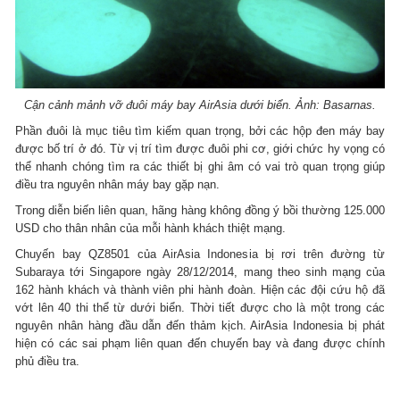
Cận cảnh mảnh vỡ đuôi máy bay AirAsia dưới biển. Ảnh: Basarnas.
Phần đuôi là mục tiêu tìm kiếm quan trọng, bởi các hộp đen máy bay
được bố trí ở đó. Từ vị trí tìm được đuôi phi cơ, giới chức hy vọng có
thể nhanh chóng tìm ra các thiết bị ghi âm có vai trò quan trọng giúp
điều tra nguyên nhân máy bay gặp nạn.
Trong diễn biến liên quan, hãng hàng không đồng ý bồi thường 125.000
USD cho thân nhân của mỗi hành khách thiệt mạng.
Chuyến bay QZ8501 của AirAsia Indonesia bị rơi trên đường từ
Subaraya tới Singapore ngày 28/12/2014, mang theo sinh mạng của
162 hành khách và thành viên phi hành đoàn. Hiện các đội cứu hộ đã
vớt lên 40 thi thể từ dưới biển. Thời tiết được cho là một trong các
nguyên nhân hàng đầu dẫn đến thảm kịch. AirAsia Indonesia bị phát
hiện có các sai phạm liên quan đến chuyến bay và đang được chính
phủ điều tra.