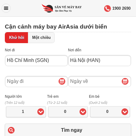
1900 2690
Cận cảnh máy bay AirAsia dưới biển
Khứ hồi
Một chiều
Nơi đi
Nơi đến
Ngày
Ngày
đi
về
Người lớn
Trẻ em
Em bé
(Trên 12 tuổi)
(Từ 2-12 tuổi)
(Dưới 2 tuổi)
1
0
0
Tìm ngay