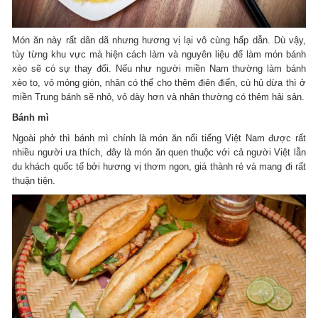
Món ăn này rất dân dã nhưng hương vị lại vô cùng hấp dẫn. Dù vậy,
tùy từng khu vực mà hiện cách làm và nguyên liệu để làm món bánh
xèo sẽ có sự thay đổi. Nếu như người miền Nam thường làm bánh
xèo to, vỏ mỏng giòn, nhân có thể cho thêm điên điển, cù hủ dừa thì ở
miền Trung bánh sẽ nhỏ, vỏ dày hơn và nhân thường có thêm hải sản.
Bánh mì
Ngoài phở thì bánh mì chính là món ăn nổi tiếng Việt Nam được rất
nhiều người ưa thích, đây là món ăn quen thuộc với cả người Việt lẫn
du khách quốc tế bởi hương vị thơm ngon, giá thành rẻ và mang đi rất
thuận tiện.