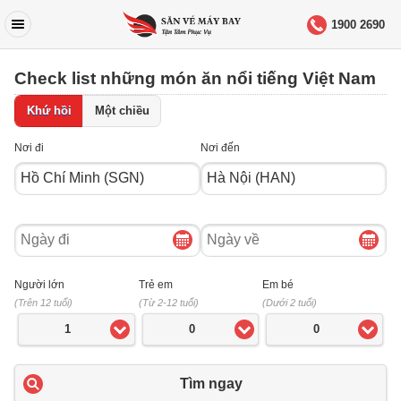
1900 2690
Check list những món ăn nổi tiếng Việt Nam
Khứ hồi
Một chiều
Nơi đi
Nơi đến
Ngày
Ngày
đi
về
Người lớn
Trẻ em
Em bé
(Trên 12 tuổi)
(Từ 2-12 tuổi)
(Dưới 2 tuổi)
1
0
0
Tìm ngay