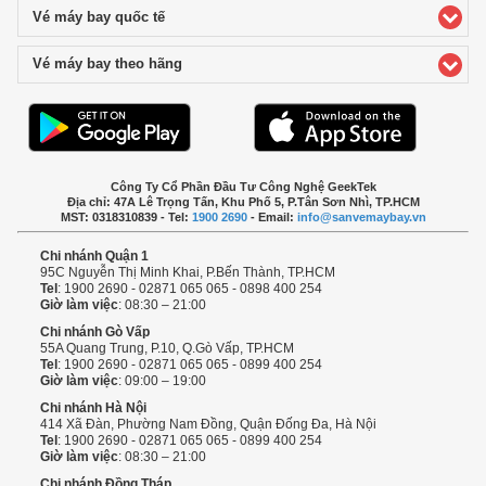
Vé máy bay quốc tế
click to expand contents
Vé máy bay theo hãng
click to expand contents
Công Ty Cổ Phần Đầu Tư Công Nghệ GeekTek
Địa chỉ: 47A Lê Trọng Tấn, Khu Phố 5, P.Tân Sơn Nhì, TP.HCM
MST: 0318310839 - Tel:
1900 2690
- Email:
info@sanvemaybay.vn
Chi nhánh Quận 1
95C Nguyễn Thị Minh Khai, P.Bến Thành, TP.HCM
Tel
: 1900 2690 - 02871 065 065 - 0898 400 254
Giờ làm việc
: 08:30 – 21:00
Chi nhánh Gò Vấp
55A Quang Trung, P.10, Q.Gò Vấp, TP.HCM
Tel
: 1900 2690 - 02871 065 065 - 0899 400 254
Giờ làm việc
: 09:00 – 19:00
Chi nhánh Hà Nội
414 Xã Đàn, Phường Nam Đồng, Quận Đống Đa, Hà Nội
Tel
: 1900 2690 - 02871 065 065 - 0899 400 254
Giờ làm việc
: 08:30 – 21:00
Chi nhánh Đồng Tháp