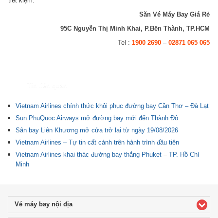
tiết kiệm.
Săn Vé Máy Bay Giá Rẻ
95C Nguyễn Thị Minh Khai, P.Bến Thành, TP.HCM
Tel :
1900 2690
–
02871 065 065
Tin liên quan
Vietnam Airlines chính thức khôi phục đường bay Cần Thơ – Đà Lạt
Sun PhuQuoc Airways mở đường bay mới đến Thành Đô
Sân bay Liên Khương mở cửa trở lại từ ngày 19/08/2026
Vietnam Airlines – Tự tin cất cánh trên hành trình đầu tiên
Vietnam Airlines khai thác đường bay thẳng Phuket – TP. Hồ Chí
Minh
Vé máy bay nội địa
click to expand contents