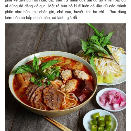
phải kể đến bún bò Huế, đặc sản trứ danh của đất cố đô khiến bất cứ
ai cũng dễ dàng đổ gục. Một tô bún bò Huế luôn có đầy đủ các thành
phần như bún, thịt chân giò, chả cua, huyết, thịt ba chỉ… Rau dùng
kèm bún có bắp chuối bào, xà lách, giá đỗ…