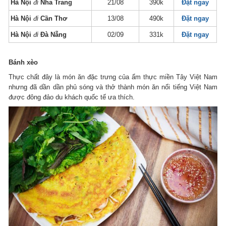
Hà Nội
đi
Nha Trang
21/08
390k
Đặt ngay
Hà Nội
đi
Cần Thơ
13/08
490k
Đặt ngay
Hà Nội
đi
Đà Nẵng
02/09
331k
Đặt ngay
Bánh xèo
Thực chất đây là món ăn đặc trưng của ẩm thực miền Tây Việt Nam
nhưng đã dần dần phủ sóng và thở thành món ăn nổi tiếng Việt Nam
được đông đảo du khách quốc tế ưa thích.