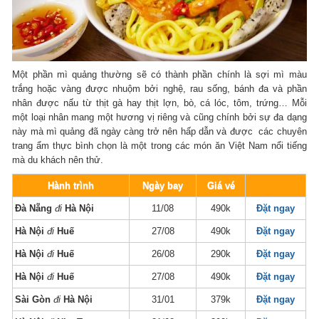
Một phần mì quảng thường sẽ có thành phần chính là sợi mì màu
trắng hoặc vàng được nhuộm bởi nghệ, rau sống, bánh đa và phần
nhân được nấu từ thịt gà hay thịt lợn, bò, cá lóc, tôm, trứng… Mỗi
một loại nhân mang một hương vị riêng và cũng chính bởi sự đa dạng
này mà mì quảng đã ngày càng trở nên hấp dẫn và được các chuyên
trang ẩm thực bình chọn là một trong các món ăn Việt Nam nổi tiếng
mà du khách nên thử.
Hành trình
Ngày bay
Giá vé
Đà Nẵng
đi
Hà Nội
11/08
490k
Đặt ngay
Hà Nội
đi
Huế
27/08
490k
Đặt ngay
Hà Nội
đi
Huế
26/08
290k
Đặt ngay
Hà Nội
đi
Huế
27/08
490k
Đặt ngay
Sài Gòn
đi
Hà Nội
31/01
379k
Đặt ngay