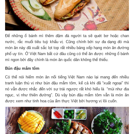
Để những ổ bánh mì thêm đậm đà người ta sẽ quét bơ hoặc chan
nước, rắc muối tiêu tuỳ khẩu vị. Cũng chính bởi sự đa dạng đó mà
món ăn này đã xuất sắc lọt top rất nhiều bảng xếp hạng món ăn đường
phố uy tín. Ở Việt Nam bất cứ đâu cũng có thể ăn được những ổ bánh
mì ngon bởi đây chính là món ăn quốc dân không thể thiếu.
Bún đậu mắm tôm
Có thể nói hiếm món ăn nổi tiếng Việt Nam nào lại mang đến nhiều
tranh luận thú vị như bún đậu mắm tôm, kể cả khi đã “xuất ngoại” thì
nó vẫn được nhắc đến với sự trái ngược rất khó hiểu là “mùi như địa
ngục, vị như thiên đường”. Dù vậy bún đậu mắm tôm vẫn là món ăn
được xem như tinh hoa của ẩm thực Việt bởi hương vị lôi cuốn.