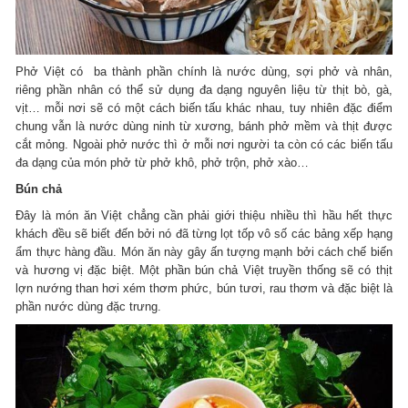
Phở Việt có ba thành phần chính là nước dùng, sợi phở và nhân,
riêng phần nhân có thể sử dụng đa dạng nguyên liệu từ thịt bò, gà,
vịt… mỗi nơi sẽ có một cách biến tấu khác nhau, tuy nhiên đặc điểm
chung vẫn là nước dùng ninh từ xương, bánh phở mềm và thịt được
cắt mỏng. Ngoài phở nước thì ở mỗi nơi người ta còn có các biến tấu
đa dạng của món phở từ phở khô, phở trộn, phở xào…
Bún chả
Đây là món ăn Việt chẳng cần phải giới thiệu nhiều thì hầu hết thực
khách đều sẽ biết đến bởi nó đã từng lọt tốp vô số các bảng xếp hạng
ẩm thực hàng đầu. Món ăn này gây ấn tượng mạnh bởi cách chế biến
và hương vị đặc biệt. Một phần bún chả Việt truyền thống sẽ có thịt
lợn nướng than hơi xém thơm phức, bún tươi, rau thơm và đặc biệt là
phần nước dùng đặc trưng.