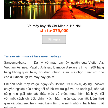
Vé máy bay Hồ Chí Minh đi Hà Nội
chỉ từ 379,000
Tại sao nên mua vé tại sanvemaybay.vn
Sanvemaybay.vn – Đại lý vé máy bay ủy quyền của Vietjet Air,
Vietnam Airlines, Pacific Airlines, Bamboo Airways và hơn 200 hãng
hàng không quốc tế uy tín khác, chính là sự lựa chọn tuyệt vời cho
các du khách đặt vé máy bay giá rẻ.
Chỉ cần nhấc máy và gọi ngay đến Hotline: 1900 2690, đội ngũ booker
chuyên nghiệp của chúng tôi sẽ hỗ trợ tra giá vé, so sánh giá, săn vé
cũng như giải đáp các thắc mắc về việc: mua thêm hành lý, đổi
vé,..một cách chi tiết, chính xác nhất… giúp các bạn tiết kiệm thời
gian và công sức trong việc kiếm tìm cho mình những hành trình thật