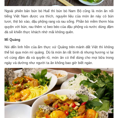
Ngoài phiên bản bún bò Huế thì bún bò Nam Bộ cũng là món ăn nổi
tiếng Việt Nam được ưa thích, nguyên liệu của món ăn này có bún
tươi, thịt bò xào, đậu phộng rang và rau sống. Phần bò mềm thơm hòa
quyện với bún, rau thêm vị beo béo của đậu phộng và nước dùng đậm
đà sẽ khiến thực khách nhớ mãi không quên.
Mì Quảng
Nói đến linh hồn của ẩm thực xứ Quảng trên mảnh đất Việt thì không
thể bỏ qua món mì quảng. Dù là món ăn rất bình dị nhưng hương vị lại
vô cùng đậm đà và quyến rũ, món ăn có thể dùng cho mọi bữa trong
ngày và dường như người ta ăn không bao giờ biết ngán.