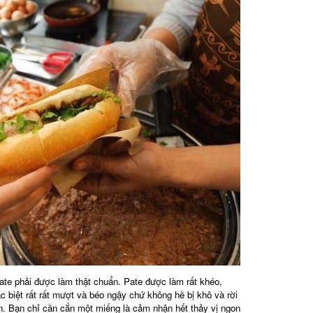
te phải được làm thật chuẩn. Pate được làm rất khéo,
biệt rất rất mượt và béo ngậy chứ không hề bị khô và rời
. Bạn chỉ cần cắn một miếng là cảm nhận hết thảy vị ngon