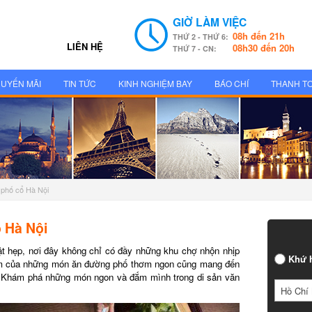
GIỜ LÀM VIỆC
08h đến 21h
THỨ 2 - THỨ 6:
LIÊN HỆ
08h30 đến 20h
THỨ 7 - CN:
UYẾN MÃI
TIN TỨC
KINH NGHIỆM BAY
BÁO CHÍ
THANH T
 phố cổ Hà Nội
Hà Nội
 hẹp, nơi đây không chỉ có đầy những khu chợ nhộn nhịp
Khứ h
 của những món ăn đường phố thơm ngon cũng mang đến
 Khám phá những món ngon và đắm mình trong di sản văn
Hồ Chí 