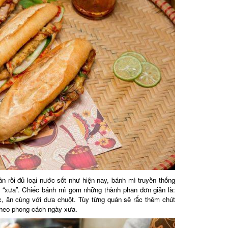
 rồi đủ loại nước sốt như hiện nay, bánh mì truyền thống
“xưa”. Chiếc bánh mì gồm những thành phần đơn giản là:
c, ăn cùng với dưa chuột. Tùy từng quán sẽ rắc thêm chút
heo phong cách ngày xưa.