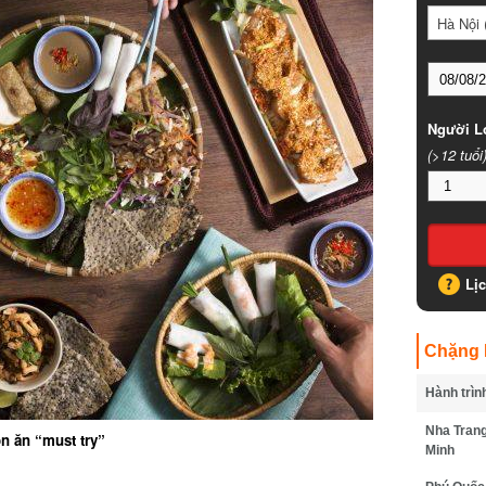
Hà Nội (
Người Lớ
(>12 tuổi)
Lịc
Chặng B
Hành trình
Nha Trang 
 ăn “must try”
Minh