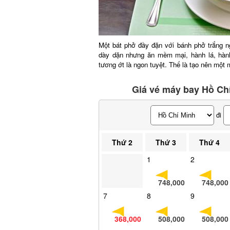
Một bát phở đầy đặn với bánh phở trắng ngần
dày dặn nhưng ăn mềm mại, hành lá, hành 
tương ớt là ngon tuyệt. Thế là tạo nên một m
Giá vé máy bay Hồ Chí
đi
Thứ 2
Thứ 3
Thứ 4
1
2
748,000
748,000
7
8
9
368,000
508,000
508,000