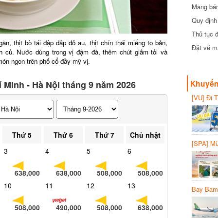
Mang bánh 
đồng
Quy định 
Thủ tục đ
, thịt bò tái đập dập đỏ au, thịt chín thái miếng to bản,
Đặt vé máy
củ. Nước dùng trong vị đậm đà, thêm chút giấm tỏi và
ón ngon trên phố cổ đầy mỹ vị.
Khuyến 
 Minh - Hà Nội tháng 9 năm 2026
[VU] Đi T
giảm 50% 
Thứ 5
Thứ 6
Thứ 7
Chủ nhật
[SPA] Mừn
3
4
5
6
20%
638,000
638,000
508,000
508,000
10
11
12
13
Bay Bambo
508,000
490,000
508,000
638,000