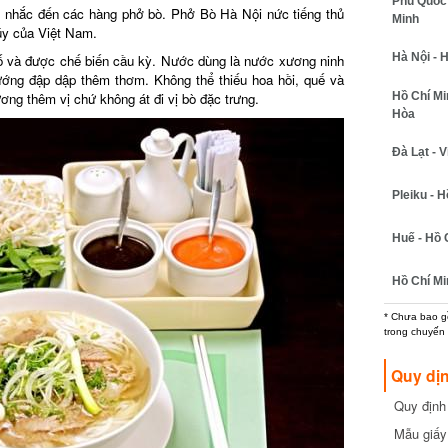
Phú Quốc -
nhắc đến các hàng phở bò. Phở Bò Hà Nội nức tiếng thủ
Minh
y của Việt Nam.
Hà Nội - H
ố và được chế biến cầu kỳ. Nước dùng là nước xương ninh
ớng đập dập thêm thơm. Không thể thiếu hoa hồi, quế và
Hồ Chí Minh
ng thêm vị chứ không át đi vị bò đặc trưng.
Hòa
Đà Lạt - Vi
Pleiku - Hồ
Huế - Hồ C
Hồ Chí Min
* Chưa bao gồm
trong chuyến b
Quy dịn
Quy định m
cần biết
Mẫu giấy 