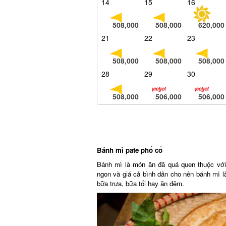
14
15
16
508,000
508,000
620,000
21
22
23
508,000
508,000
508,000
28
29
30
508,000
506,000
506,000
Bánh mì pate phố cổ
Bánh mì là món ăn đã quá quen thuộc với 
ngon và giá cả bình dân cho nên bánh mì là 
bữa trưa, bữa tối hay ăn đêm.