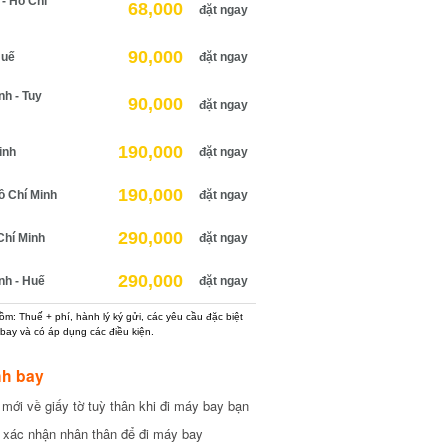
 Hồ Chí
68,000
đặt ngay
90,000
uế
đặt ngay
 - Tuy
90,000
đặt ngay
190,000
nh
đặt ngay
190,000
 Chí Minh
đặt ngay
290,000
hí Minh
đặt ngay
290,000
h - Huế
đặt ngay
: Thuế + phí, hành lý ký gửi, các yêu cầu đặc biệt
ay và có áp dụng các điều kiện.
h bay
ới về giấy tờ tuỳ thân khi đi máy bay bạn
xác nhận nhân thân để đi máy bay