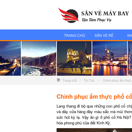
TRANG CHỦ
SĂN VÉ RẺ
KH
Trang chủ
/
Tin Tức
/
Chinh phục ẩm thực
Chinh phục ẩm thực phố cổ 
Lang thang đi bộ qua những con phố cổ chật
và dãy cửa hàng đầy màu sắc mà mùi thơm
sức hút kỳ lạ. Vậy ăn gì ở phố cổ Hà Nội?
hóa phong phú của đất Kinh Kỳ.