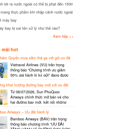
tét ra nước ngoài có thể bị phạt đến 150tr
mang thực phẩm khi nhập cảnh nước ngoài
i máy bay
 bay bị sai tên xử lý như thế nào?
Xem tiếp >>
mãi hot
hâm Quyến mua sắm thả ga với gói ưu đã
phí gói cước
Vietravel Airlines (VU) trân trọng
thông báo “Chương trình ưu giảm
50% giá hành lý ký gửi” đang được
triển khai cho đường bay quốc tế mới
g khai trường đường bay mới với ưu đãi
kết nối từ TP. Hồ Chí Minh
(SGN) đi Thâm Quyến – Trung Quốc
Từ 06/07/2026, Sun PhuQuoc
(SZX), chi tiết như sau: LỊCH BAY
Airways chính thức mở bán vé cho
CHI TIẾT Đường bay SHCB Giờ khởi
hai đường bay mới, kết nối những
hành Giờ đến Tần suất…
điểm đến giàu trải nghiệm, giúp hành
o Airways – Ưu đãi hành lý
khách khám phá vẻ đẹp thiên nhiên
và văn hóa của miền Trung Việt Nam.
Bamboo Airways (BAV) trân trọng
Thông tin đường bay mới Đường bay
thông báo chương trình “ƯU ĐÃI
SHCB Giờ bay Tần suất Thời gian