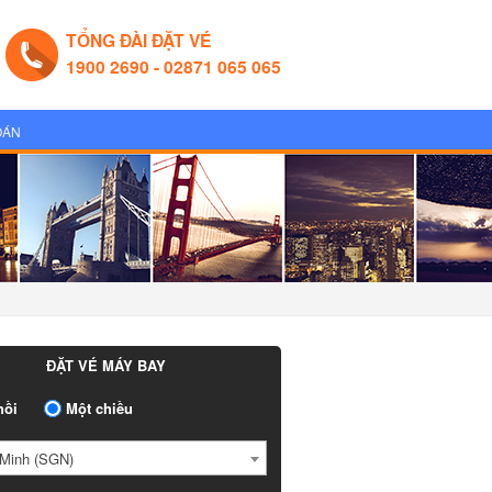
TỔNG ĐÀI ĐẶT VÉ
1900 2690 - 02871 065 065
OÁN
ĐẶT VÉ MÁY BAY
ồi
Một chiều
Minh (SGN)