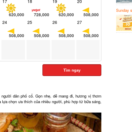
17
18
19
20
Sunday să
620,000
728,000
620,000
508,000
Sanvemay
24
25
26
27
508,000
508,000
508,000
508,000
Tìm ngay
người dân phố cổ. Gọn nhẹ, dễ mang đi, hương vị thơm
lựa chọn ưa thích của nhiều người, phù hợp từ bữa sáng,