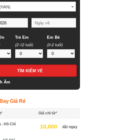
HAN)
n
Trẻ Em
Em Bé
(2-12 tuổi)
(0-2 tuổi)
h Âm
ay Giá Rẻ
*
Giá chỉ từ*
- Hồ Chí
10,000
đặt ngay