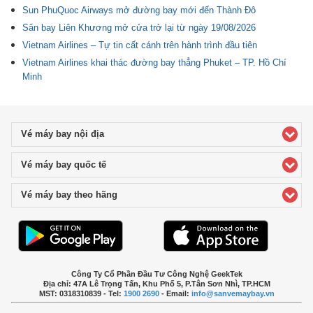
Sun PhuQuoc Airways mở đường bay mới đến Thành Đô
Sân bay Liên Khương mở cửa trở lại từ ngày 19/08/2026
Vietnam Airlines – Tự tin cất cánh trên hành trình đầu tiên
Vietnam Airlines khai thác đường bay thẳng Phuket – TP. Hồ Chí
Minh
Vé máy bay nội địa
click to expand contents
Vé máy bay quốc tế
click to expand contents
Vé máy bay theo hãng
click to expand contents
Công Ty Cổ Phần Đầu Tư Công Nghệ GeekTek
Địa chỉ: 47A Lê Trọng Tấn, Khu Phố 5, P.Tân Sơn Nhì, TP.HCM
MST: 0318310839 - Tel:
1900 2690
- Email:
info@sanvemaybay.vn