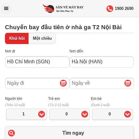
1900 2690
Chuyến bay đầu tiên ở nhà ga T2 Nội Bài
Khứ hồi
Một chiều
Nơi đi
Nơi đến
Ngày
Ngày
đi
về
Người lớn
Trẻ em
Em bé
(Trên 12 tuổi)
(Từ 2-12 tuổi)
(Dưới 2 tuổi)
1
0
0
Tìm ngay