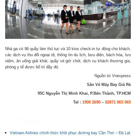
Nhà ga có 96 quầy làm thủ tục và 10 kios check-in tự động cho khách,
các dịch vụ thu đổi ngoại tệ, thông tin du lịch, bưu điện, bách hóa, lưu
niệm, ăn uống giải khát, quầy vé giờ chót, dịch vụ khách thương gia,
phòng y tế được bố trí đầy đủ.
Nguồn từ Vnexpress
Săn Vé Máy Bay Giá Rẻ
95C Nguyễn Thị Minh Khai, P.Bến Thành, TP.HCM
Tel :
1900 2690
–
02871 065 065
Tin liên quan
Vietnam Airlines chính thức khôi phục đường bay Cần Thơ – Đà Lạt