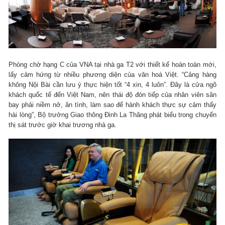
Phòng chờ hạng C của VNA tại nhà ga T2 với thiết kế hoàn toàn mới,
lấy cảm hứng từ nhiều phương diện của văn hoá Việt. “Cảng hàng
không Nội Bài cần lưu ý thực hiện tốt “4 xin, 4 luôn”. Đây là cửa ngõ
khách quốc tế đến Việt Nam, nên thái độ đón tiếp của nhân viên sân
bay phải niềm nở, ân tình, làm sao để hành khách thực sự cảm thấy
hài lòng”, Bộ trưởng Giao thông Đinh La Thăng phát biểu trong chuyến
thị sát trước giờ khai trương nhà ga.