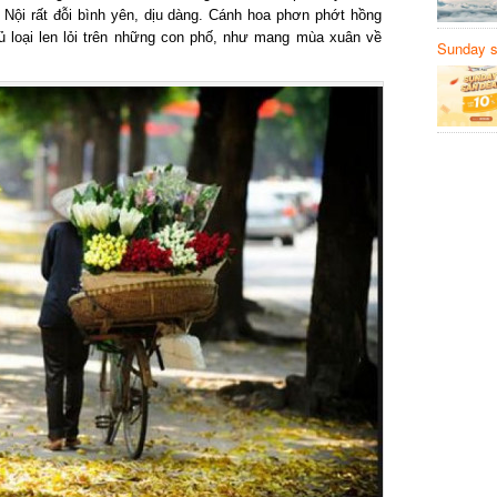
ội rất đỗi bình yên, dịu dàng. Cánh hoa phơn phớt hồng
 loại len lỏi trên những con phố, như mang mùa xuân về
Sunday să
Sanvemay