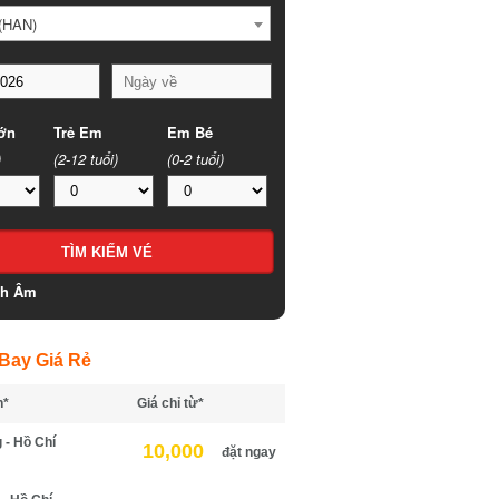
HAN)
n
Trẻ Em
Em Bé
(2-12 tuổi)
(0-2 tuổi)
h Âm
ay Giá Rẻ
*
Giá chỉ từ*
- Hồ Chí
10,000
đặt ngay