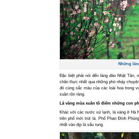
Những làng
Đặc biệt phải nói đến làng đào Nhật Tân, 
chân thực nhất qua những phó nháy chuyên ng
đỏ cùng sắc màu của các loài hoa trong v
xuân rộn ràng.
Lá vàng mùa xuân tô điểm những con ph
Khác với các nước xứ lạnh, lá vàng ở Hà Nộ
trên phố mới trút lá. Phố Phan Đình Phùng v
nhất vào dịp lá sấu rụng.