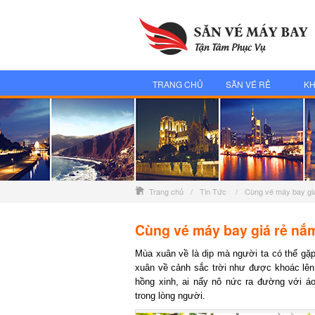
TRANG CHỦ
SĂN VÉ RẺ
KH
Trang chủ
/
Tin Tức
/
Cùng vé máy bay gi
Cùng vé máy bay giá rẻ nắm
Mùa xuân về là dịp mà người ta có thể gặp m
xuân về cảnh sắc trời như được khoác lên
hồng xinh, ai nấy nô nức ra đường với áo
trong lòng người.