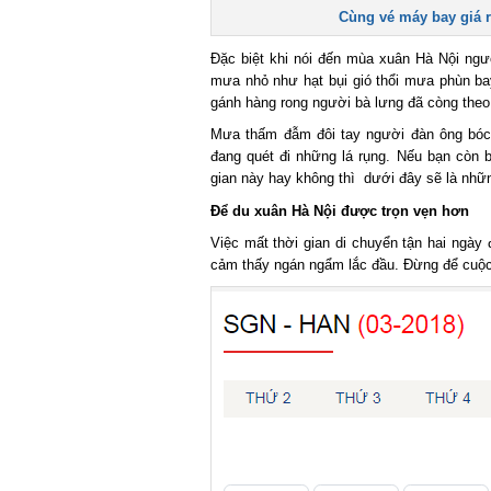
Cùng vé máy bay giá r
Đặc biệt khi nói đến mùa xuân Hà Nội ngườ
mưa nhỏ như hạt bụi gió thổi mưa phùn bay. 
gánh hàng rong người bà lưng đã còng theo 
Mưa thấm đẫm đôi tay người đàn ông bóc 
đang quét đi những lá rụng. Nếu bạn còn b
gian này hay không thì dưới đây sẽ là những
Để du xuân Hà Nội được trọn vẹn hơn
Việc mất thời gian di chuyển tận hai ngày 
cảm thấy ngán ngẩm lắc đầu. Đừng để cuộc vu