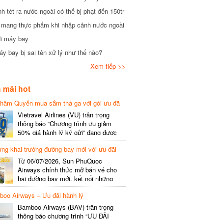
tét ra nước ngoài có thể bị phạt đến 150tr
mang thực phẩm khi nhập cảnh nước ngoài
i máy bay
 bay bị sai tên xử lý như thế nào?
Xem tiếp >>
mãi hot
hâm Quyến mua sắm thả ga với gói ưu đã
phí gói cước
Vietravel Airlines (VU) trân trọng
thông báo “Chương trình ưu giảm
50% giá hành lý ký gửi” đang được
triển khai cho đường bay quốc tế mới
g khai trường đường bay mới với ưu đãi
kết nối từ TP. Hồ Chí Minh
(SGN) đi Thâm Quyến – Trung Quốc
Từ 06/07/2026, Sun PhuQuoc
(SZX), chi tiết như sau: LỊCH BAY
Airways chính thức mở bán vé cho
CHI TIẾT Đường bay SHCB Giờ khởi
hai đường bay mới, kết nối những
hành Giờ đến Tần suất…
điểm đến giàu trải nghiệm, giúp hành
o Airways – Ưu đãi hành lý
khách khám phá vẻ đẹp thiên nhiên
và văn hóa của miền Trung Việt Nam.
Bamboo Airways (BAV) trân trọng
Thông tin đường bay mới Đường bay
thông báo chương trình “ƯU ĐÃI