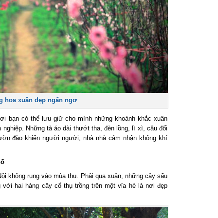
 hoa xuân đẹp ngẩn ngơ
nơi bạn có thể lưu giữ cho mình những khoảnh khắc xuân
hiệp. Những tà áo dài thướt tha, đèn lồng, lì xì, câu đối
ườn đào khiến người người, nhà nhà cảm nhận không khí
ố
i không rụng vào mùa thu. Phải qua xuân, những cây sấu
ới hai hàng cây cổ thụ trồng trên một vỉa hè là nơi đẹp