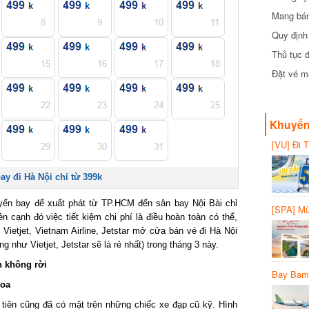
Mang bánh 
đồng
Quy định 
Thủ tục đ
Đặt vé máy
Khuyến 
[VU] Đi T
giảm 50% 
 đi Hà Nội chỉ từ 399k
yến bay để xuất phát từ TP.HCM đến sân bay Nội Bài chỉ
[SPA] Mừn
 cạnh đó việc tiết kiệm chi phí là điều hoàn toàn có thể,
20%
ietjet, Vietnam Airline, Jetstar mở cửa bán vé đi Hà Nội
 như Vietjet, Jetstar sẽ là rẻ nhất) trong tháng 3 này.
 không rời
Bay Bambo
oa
ên cũng đã có mặt trên những chiếc xe đạp cũ kỹ. Hình