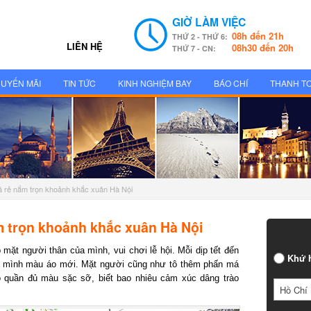
GIỜ LÀM VIỆC
08h đến 21h
THỨ 2 - THỨ 6:
LIÊN HỆ
08h30 đến 20h
THỨ 7 - CN:
UYẾN MÃI
TIN TỨC
KINH NGHIỆM BAY
BÁO CHÍ
THANH T
á rẻ nắm trọn khoảnh khắc xuân Hà Nội
 trọn khoảnh khắc xuân Hà Nội
ặt người thân của mình, vui chơi lễ hội. Mỗi dịp tết đến
Khứ h
 mình màu áo mới. Mặt người cũng như tô thêm phấn má
 quần đủ màu sặc sỡ, biết bao nhiêu cảm xúc dâng trào
Hồ Chí 