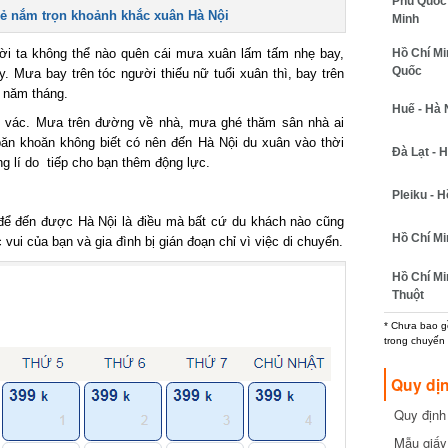
Phú Quốc -
ẻ nắm trọn khoảnh khắc xuân Hà Nội
Minh
Hồ Chí Min
i ta không thể nào quên cái mưa xuân lấm tấm nhẹ bay,
Quốc
Mưa bay trên tóc người thiếu nữ tuổi xuân thì, bay trên
năm tháng.
Huế - Hà N
vác. Mưa trên đường về nhà, mưa ghé thăm sân nhà ai
ăn khoăn không biết có nên đến Hà Nội du xuân vào thời
Đà Lạt - Hồ
 lí do tiếp cho bạn thêm động lực.
Pleiku - Hồ
để đến được Hà Nội là điều mà bất cứ du khách nào cũng
Hồ Chí Min
i của bạn và gia đình bị gián đoạn chỉ vì việc di chuyển.
Hồ Chí Min
Thuột
* Chưa bao gồm
trong chuyến b
Quy dịn
Quy định m
cần biết
Mẫu giấy 