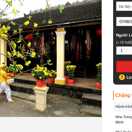
Hà Nội (
Người Lớ
(>12 tuổi)
Lịc
Chặng B
Hành trình
Nha Trang 
Minh