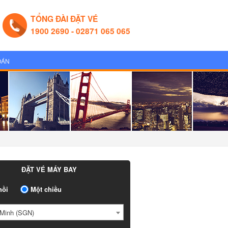
TỔNG ĐÀI ĐẶT VÉ
1900 2690 - 02871 065 065
OÁN
ĐẶT VÉ MÁY BAY
ồi
Một chiều
Minh (SGN)