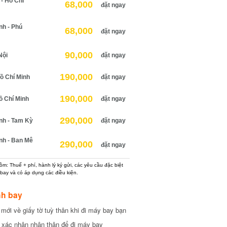
 Hồ Chí
68,000
đặt ngay
h - Phú
68,000
đặt ngay
90,000
ội
đặt ngay
190,000
 Chí Minh
đặt ngay
190,000
 Chí Minh
đặt ngay
290,000
h - Tam Kỳ
đặt ngay
h - Ban Mê
290,000
đặt ngay
: Thuế + phí, hành lý ký gửi, các yêu cầu đặc biệt
ay và có áp dụng các điều kiện.
h bay
ới về giấy tờ tuỳ thân khi đi máy bay bạn
xác nhận nhân thân để đi máy bay