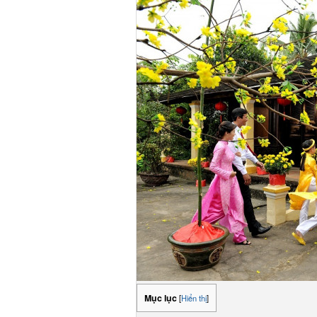
Mục lục
[
Hiển thị
]