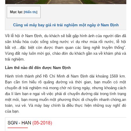
Mục lục
[
Hiển thị
]
Cùng
vé máy bay giá rẻ
trải nghiệm một ngày ở Nam Định
Về lễ hội ở Nam Định, du khách sẽ bắt gặp hình ảnh của người dân đã
sân khấu hóa cuộc sống sông nước ví dụ như múa rối nước, lễ hội
bắt vịt…đặc biệt còn được tham quan các làng nghề truyền thống”.
Vùng đất này luôn mời gọi, chào đón du khách gần xa về khám phá và
trải nghiệm.
Làm thế nào để đến được Nam Định
Hành trình thành phố Hồ Chí Minh đi Nam Định dài khoảng 1569 km.
Bạn cần tìm hiểu rõ quãng đường và thời gian, bạn muốn có một
chuyến đi trải nghiệm mà mong chờ nó từng ngày, nhưng khoảng cách
địa lí làm bạn e ngại về việc phải di chuyển đường dài trong tình trạng
mệt mỏi, bạn mong muốn một phương thức di chuyển nhanh chóng,an
toàn, vui vẻ. Và máy bay chính là điều thực hiện những suy nghĩ đó
của bạn.