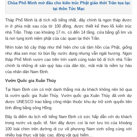
Chùa Phổ Minh mở đầu cho kiến trúc Phật giáo thời Trần tọa lạc
tại thôn Tức Mạc
Tháp Phổ Minh là di tích nổi tiếng nhất, đây chính là ngọn tháp được
in ở phía mặt sau của tờ 100 đồng, được thiết kế theo lối kiến trúc
nhà Trần. Tháp cao khoảng 17 m, có đến 14 tầng, cửa bằng gỗ lim và
là nơi tụng kinh niệm phật của các quan lại thời Trần.
Nhìn toàn bộ cây tháp như thể hiện cho cái tâm hồn của Phật, giống
như đóa sen mọc từ bùn lầy nước đọng nhưng vẫn ngát hương. Ngọn
tháp Phổ Minh vươn cao trên trời xanh cùng toàn bộ di tích nhà Trần
chính là những di sản quý báu của dân tộc, mãi mãi là niềm tự hào
của nhân dân Nam Định.
Vườn Quốc gia Xuân Thủy
Tại Nam Định còn có một danh thắng mà du khách không nên bỏ qua
là vườn quốc gia Xuân Thủy. Vườn quốc gia Xuân Thủy đã vinh dự
được UNESCO trao bằng công nhận thuộc khu dự trữ sinh quyển liên
tỉnh đồng bằng sông Hồng.
Đây là điểm du lịch nổi tiếng Nam Định có sức hấp dẫn với du khách
trong nước và quốc tế. Nơi đây được coi là nơi lưu trú của khoảng
100 loài chim trên đường di cư về phương Nam sinh sống cùng với
nhiều loại thực vật bậc cao, động vật quý hiếm…