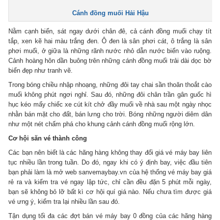
Cánh đồng muối Hải Hậu
Nằm cạnh biển, sát ngay dưới chân đê, cả cánh đồng muối chạy tít
tắp, xen kẽ hai màu trắng đen. Ô đen là sân phơi cát, ô trắng là sân
phơi muối, ở giữa là những rãnh nước nhỏ dẫn nước biển vào ruộng.
Cảnh hoàng hôn dần buông trên những cánh đồng muối trải dài dọc bờ
biển đẹp như tranh vẽ.
Trong bóng chiều nhập nhoạng, những đôi tay chai sần thoăn thoắt cào
muối không phút ngơi nghỉ. Sau đó, những đôi chân trần gân guốc hì
hục kéo mấy chiếc xe cút kít chở đầy muối về nhà sau một ngày nhọc
nhằn bán mặt cho đất, bán lưng cho trời. Bóng những người diêm dân
như một nét chấm phá cho khung cảnh cánh đồng muối rộng lớn.
Cơ hội săn vé thành công
Các bạn nên biết là các hãng hàng không thay đổi giá vé máy bay liên
tục nhiều lần trong tuần. Do đó, ngay khi có ý định bay, việc đầu tiên
bạn phải làm là mở web sanvemaybay.vn của hệ thống vé máy bay giá
rẻ ra và kiểm tra vé ngay lập tức, chỉ cần đều đặn 5 phút mỗi ngày,
bạn sẽ không bỏ lỡ bất kì cơ hội quí giá nào. Nếu chưa tìm được giá
vé ưng ý, kiểm tra lại nhiều lần sau đó.
Tận dụng tối đa các đợt bán vé máy bay 0 đồng của các hãng hàng