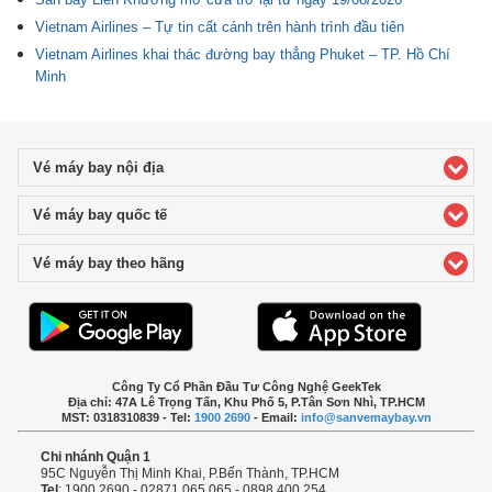
Vietnam Airlines – Tự tin cất cánh trên hành trình đầu tiên
Vietnam Airlines khai thác đường bay thẳng Phuket – TP. Hồ Chí
Minh
Vé máy bay nội địa
click to expand contents
Vé máy bay quốc tế
click to expand contents
Vé máy bay theo hãng
click to expand contents
Công Ty Cổ Phần Đầu Tư Công Nghệ GeekTek
Địa chỉ: 47A Lê Trọng Tấn, Khu Phố 5, P.Tân Sơn Nhì, TP.HCM
MST: 0318310839 - Tel:
1900 2690
- Email:
info@sanvemaybay.vn
Chi nhánh Quận 1
95C Nguyễn Thị Minh Khai, P.Bến Thành, TP.HCM
Tel
: 1900 2690 - 02871 065 065 - 0898 400 254