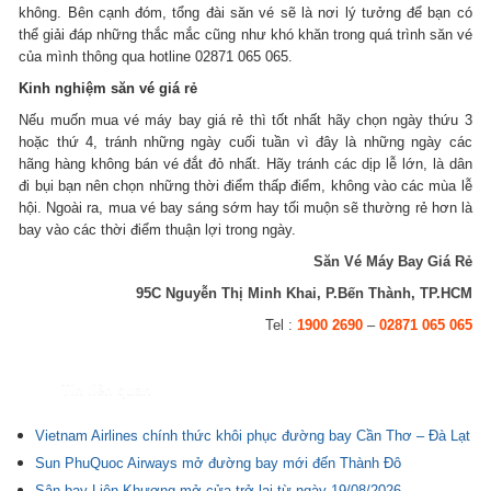
không. Bên cạnh đóm, tổng đài săn vé sẽ là nơi lý tưởng để bạn có
thể giải đáp những thắc mắc cũng như khó khăn trong quá trình săn vé
của mình thông qua hotline 02871 065 065.
Kinh nghiệm săn vé giá rẻ
Nếu muốn mua vé máy bay giá rẻ thì tốt nhất hãy chọn ngày thứu 3
hoặc thứ 4, tránh những ngày cuối tuần vì đây là những ngày các
hãng hàng không bán vé đắt đỏ nhất. Hãy tránh các dịp lễ lớn, là dân
đi bụi bạn nên chọn những thời điểm thấp điểm, không vào các mùa lễ
hội. Ngoài ra, mua vé bay sáng sớm hay tối muộn sẽ thường rẻ hơn là
bay vào các thời điểm thuận lợi trong ngày.
Săn Vé Máy Bay Giá Rẻ
95C Nguyễn Thị Minh Khai, P.Bến Thành, TP.HCM
Tel :
1900 2690
–
02871 065 065
Tin liên quan
Vietnam Airlines chính thức khôi phục đường bay Cần Thơ – Đà Lạt
Sun PhuQuoc Airways mở đường bay mới đến Thành Đô
Sân bay Liên Khương mở cửa trở lại từ ngày 19/08/2026