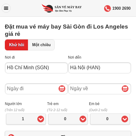
1900 2690
Đặt mua vé máy bay Sài Gòn đi Los Angeles
giá rẻ
Khứ hồi
Một chiều
Nơi đi
Nơi đến
Ngày
Ngày
đi
về
Người lớn
Trẻ em
Em bé
(Trên 12 tuổi)
(Từ 2-12 tuổi)
(Dưới 2 tuổi)
1
0
0