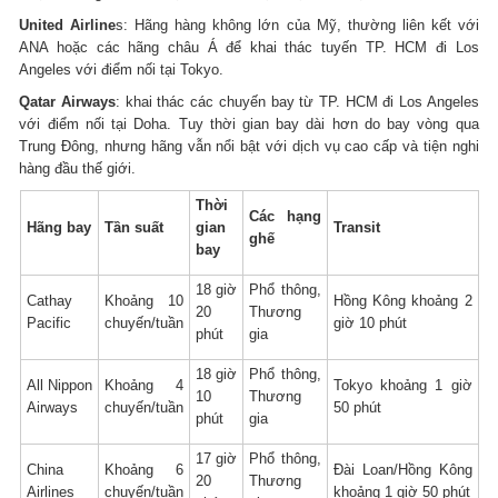
United Airline
s: Hãng hàng không lớn của Mỹ, thường liên kết với
ANA hoặc các hãng châu Á để khai thác tuyến TP. HCM đi Los
Angeles với điểm nối tại Tokyo.
Qatar Airways
: khai thác các chuyến bay từ TP. HCM đi Los Angeles
với điểm nối tại Doha. Tuy thời gian bay dài hơn do bay vòng qua
Trung Đông, nhưng hãng vẫn nổi bật với dịch vụ cao cấp và tiện nghi
hàng đầu thế giới.
Thời
Các hạng
Hãng bay
Tần suất
gian
Transit
ghế
bay
18 giờ
Phổ thông,
Cathay
Khoảng 10
Hồng Kông khoảng 2
20
Thương
Pacific
chuyến/tuần
giờ 10 phút
phút
gia
18 giờ
Phổ thông,
All Nippon
Khoảng 4
Tokyo khoảng 1 giờ
10
Thương
Airways
chuyến/tuần
50 phút
phút
gia
17 giờ
Phổ thông,
China
Khoảng 6
Đài Loan/Hồng Kông
20
Thương
Airlines
chuyến/tuần
khoảng 1 giờ 50 phút