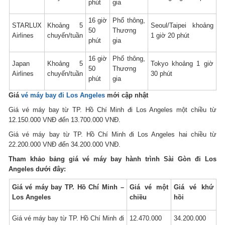
phút
gia
16 giờ
Phổ thông,
STARLUX
Khoảng 5
Seoul/Taipei khoảng
50
Thương
Airlines
chuyến/tuần
1 giờ 20 phút
phút
gia
16 giờ
Phổ thông,
Japan
Khoảng 5
Tokyo khoảng 1 giờ
50
Thương
Airlines
chuyến/tuần
30 phút
phút
gia
Giá
vé máy bay đi Los Angeles
mới cập nhật
Giá vé máy bay từ TP. Hồ Chí Minh đi Los Angeles một chiều từ
12.150.000 VNĐ đến 13.700.000 VNĐ.
Giá vé máy bay từ TP. Hồ Chí Minh đi Los Angeles hai chiều từ
22.200.000 VNĐ đến 34.200.000 VNĐ.
Tham khảo bảng giá vé máy bay hành trình Sài Gòn đi Los
Angeles dưới đây:
Giá vé máy bay TP. Hồ Chí Minh –
Giá vé một
Giá vé khứ
Los Angeles
chiều
hồi
Giá vé máy bay từ TP. Hồ Chí Minh đi
12.470.000
34.200.000