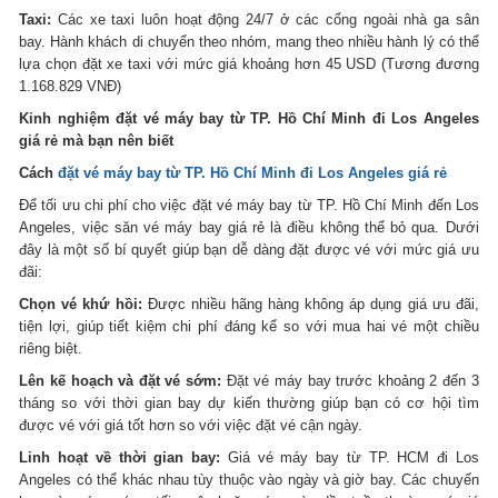
Taxi:
Các xe taxi luôn hoạt động 24/7 ở các cổng ngoài nhà ga sân
bay. Hành khách di chuyển theo nhóm, mang theo nhiều hành lý có thể
lựa chọn đặt xe taxi với mức giá khoảng hơn 45 USD (Tương đương
1.168.829 VNĐ)
Kinh nghiệm đặt vé máy bay từ TP. Hồ Chí Minh đi Los Angeles
giá rẻ mà bạn nên biết
Cách
đặt vé máy bay từ TP. Hồ Chí Minh đi Los Angeles giá rẻ
Để tối ưu chi phí cho việc đặt vé máy bay từ TP. Hồ Chí Minh đến Los
Angeles, việc săn vé máy bay giá rẻ là điều không thể bỏ qua. Dưới
đây là một số bí quyết giúp bạn dễ dàng đặt được vé với mức giá ưu
đãi:
Chọn vé khứ hồi:
Được nhiều hãng hàng không áp dụng giá ưu đãi,
tiện lợi, giúp tiết kiệm chi phí đáng kể so với mua hai vé một chiều
riêng biệt.
Lên kế hoạch và đặt vé sớm:
Đặt vé máy bay trước khoảng 2 đến 3
tháng so với thời gian bay dự kiến thường giúp bạn có cơ hội tìm
được vé với giá tốt hơn so với việc đặt vé cận ngày.
Linh hoạt về thời gian bay:
Giá vé máy bay từ TP. HCM đi Los
Angeles có thể khác nhau tùy thuộc vào ngày và giờ bay. Các chuyến