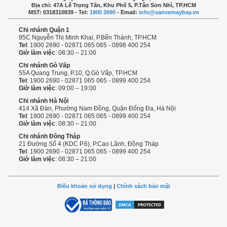
Địa chỉ: 47A Lê Trọng Tấn, Khu Phố 5, P.Tân Sơn Nhì, TP.HCM
MST: 0318310839 - Tel:
1900 2690
- Email:
info@sanvemaybay.vn
Chi nhánh Quận 1
95C Nguyễn Thị Minh Khai, P.Bến Thành, TP.HCM
Tel
: 1900 2690 - 02871 065 065 - 0898 400 254
Giờ làm việc
: 08:30 – 21:00
Chi nhánh Gò Vấp
55A Quang Trung, P.10, Q.Gò Vấp, TP.HCM
Tel
: 1900 2690 - 02871 065 065 - 0899 400 254
Giờ làm việc
: 09:00 – 19:00
Chi nhánh Hà Nội
414 Xã Đàn, Phường Nam Đồng, Quận Đống Đa, Hà Nội
Tel
: 1900 2690 - 02871 065 065 - 0899 400 254
Giờ làm việc
: 08:30 – 21:00
Chi nhánh Đồng Tháp
21 Đường Số 4 (KDC P.6), P.Cao Lãnh, Đồng Tháp
Tel
: 1900 2690 - 02871 065 065 - 0899 400 254
Giờ làm việc
: 08:30 – 21:00
Điều khoản sử dụng
|
Chính sách bảo mật