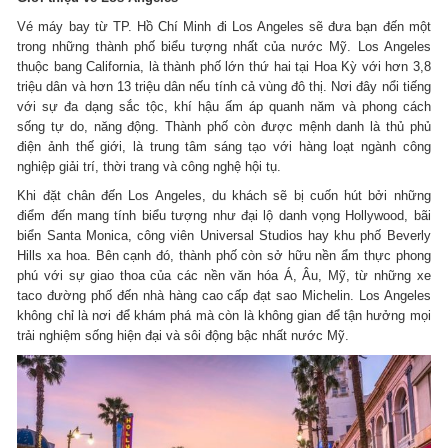
Vé máy bay từ TP. Hồ Chí Minh đi Los Angeles sẽ đưa bạn đến một
trong những thành phố biểu tượng nhất của nước Mỹ. Los Angeles
thuộc bang California, là thành phố lớn thứ hai tại Hoa Kỳ với hơn 3,8
triệu dân và hơn 13 triệu dân nếu tính cả vùng đô thị. Nơi đây nổi tiếng
với sự đa dạng sắc tộc, khí hậu ấm áp quanh năm và phong cách
sống tự do, năng động. Thành phố còn được mệnh danh là thủ phủ
điện ảnh thế giới, là trung tâm sáng tạo với hàng loạt ngành công
nghiệp giải trí, thời trang và công nghệ hội tụ.
Khi đặt chân đến Los Angeles, du khách sẽ bị cuốn hút bởi những
điểm đến mang tính biểu tượng như đại lộ danh vọng Hollywood, bãi
biển Santa Monica, công viên Universal Studios hay khu phố Beverly
Hills xa hoa. Bên cạnh đó, thành phố còn sở hữu nền ẩm thực phong
phú với sự giao thoa của các nền văn hóa Á, Âu, Mỹ, từ những xe
taco đường phố đến nhà hàng cao cấp đạt sao Michelin. Los Angeles
không chỉ là nơi để khám phá mà còn là không gian để tận hưởng mọi
trải nghiệm sống hiện đại và sôi động bậc nhất nước Mỹ.