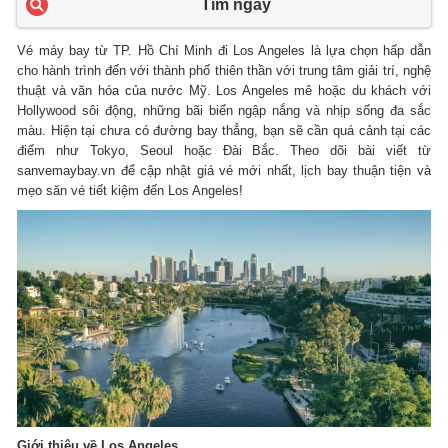
Tìm ngay
Vé máy bay từ TP. Hồ Chí Minh đi Los Angeles là lựa chọn hấp dẫn
cho hành trình đến với thành phố thiên thần với trung tâm giải trí, nghệ
thuật và văn hóa của nước Mỹ. Los Angeles mê hoặc du khách với
Hollywood sôi động, những bãi biển ngập nắng và nhịp sống đa sắc
màu. Hiện tại chưa có đường bay thẳng, bạn sẽ cần quá cảnh tại các
điểm như Tokyo, Seoul hoặc Đài Bắc. Theo dõi bài viết từ
sanvemaybay.vn để cập nhật giá vé mới nhất, lịch bay thuận tiện và
mẹo săn vé tiết kiệm đến Los Angeles!
Giới thiệu về Los Angeles