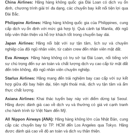
China Airlines:
Hãng hàng không quốc gia Đài Loan có dịch vụ ổn
định, chương trình giải trí đa dạng, các chuyến bay kết nối tiện lợi qua
Đài Bắc.
Philippine Airlines:
Hãng hàng không quốc gia của Philippines, cung
cấp dịch vụ ổn định với mức giá hợp lý. Quá cảnh tại Manila, đội ngũ
tiếp viên thân thiện và hỗ trợ khách tốt trong chuyến bay dài.
Japan Airlines:
Hãng nổi bật với sự tận tâm, lịch sự và chuyên
nghiệp của đội ngũ nhân viên, từ cabin crew đến nhân viên mặt đất.
Eva Airways
: Hãng hàng không có trụ sở tại Đài Loan, nổi tiếng với
sự chú trọng đến sự an toàn và chất lượng dịch vụ cao cấp từ mặt đất
đến trên không, đội ngũ nhân viên chuyên nghiệp.
Starlux Airlines:
Hãng mang đến trải nghiệm bay cao cấp với sự kết
hợp giữa đội bay hiện đại, tiện nghi thoải mái, dịch vụ tận tâm và ẩm
thực chất lượng.
Asiana Airlines:
Khai thác tuyến bay này với điểm dừng tại Seoul.
Hãng được đánh giá cao về dịch vụ và thường có giá vé cạnh tranh
cho hành trình từ Việt Nam đến Mỹ.
All Nippon Airways (ANA):
Hãng hàng không lớn của Nhật Bản, cung
cấp các chuyến bay từ TP. HCM đến Los Angeles qua Tokyo. Hãng
được đánh giá cao về độ an toàn và dịch vụ thân thiện.