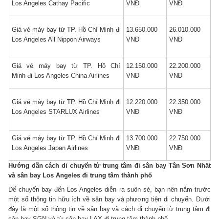
Los Angeles Cathay Pacific
VNĐ
VNĐ
Giá vé máy bay từ TP. Hồ Chí Minh đi
13.650.000
26.010.000
Los Angeles All Nippon Airways
VNĐ
VNĐ
Giá vé máy bay từ TP. Hồ Chí
12.150.000
22.200.000
Minh đi Los Angeles China Airlines
VNĐ
VNĐ
Giá vé máy bay từ TP. Hồ Chí Minh đi
12.220.000
22.350.000
Los Angeles STARLUX Airlines
VNĐ
VNĐ
Giá vé máy bay từ TP. Hồ Chí Minh đi
13.700.000
22.750.000
Los Angeles Japan Airlines
VNĐ
VNĐ
Hướng dẫn cách di chuyển từ trung tâm đi sân bay Tân Sơn Nhất
và sân bay Los Angeles đi trung tâm thành phố
Để chuyến bay đến Los Angeles diễn ra suôn sẻ, bạn nên nắm trước
một số thông tin hữu ích về sân bay và phương tiện di chuyển. Dưới
đây là một số thông tin về sân bay và cách di chuyển từ trung tâm đi
sân bay SGN và từ sân bay LAX đi trung tâm thành phố.