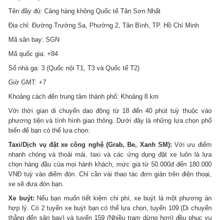
Tên đầy đủ: Cảng hàng không Quốc tế Tân Sơn Nhất
Địa chỉ: Đường Trường Sa, Phường 2, Tân Bình, TP. Hồ Chí Minh
Mã sân bay: SGN
Mã quốc gia: +84
Số nhà ga: 3 (Quốc nội T1, T3 và Quốc tế T2)
Giờ GMT: +7
Khoảng cách đến trung tâm thành phố: Khoảng 8 km
Với thời gian di chuyển dao động từ 18 đến 40 phút tuỳ thuộc vào
phương tiện và tình hình giao thông. Dưới đây là những lựa chọn phổ
biến để bạn có thể lựa chọn:
Taxi/Dịch vụ đặt xe công nghệ (Grab, Be, Xanh SM):
Với ưu điểm
nhanh chóng và thoải mái, taxi và các ứng dụng đặt xe luôn là lựa
chọn hàng đầu của mọi hành khách, mức giá từ 50.000đ đến 180.000
VNĐ tuỳ vào điểm đón. Chỉ cần vài thao tác đơn giản trên điện thoại,
xe sẽ đưa đón bạn.
Xe buýt:
Nếu bạn muốn tiết kiệm chi phí, xe buýt là một phương án
hợp lý. Có 2 tuyến xe buýt bạn có thể lựa chọn, tuyến 109 (Di chuyển
thẳng đến sân bay) và tuyến 159 (Nhiều trạm dừng hơn) đều phục vụ