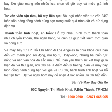
bay lớn giúp mang đến nhiều lựa chọn về giờ bay và mức giá linh
hoạt.
Tư vấn viên tận tâm, hỗ trợ liên tục:
Đội ngũ nhân viên tư vấn 24/7
luôn sẵn sàng đồng hành cùng bạn trong suốt quá trình đặt và sử dụng
dịch vụ.
Thanh toán linh hoạt, an toàn:
Hỗ trợ nhiều hình thức thanh toán
như chuyển khoản, thẻ ngân hàng, ví điện tử giúp tiết kiệm thời gian
và công sức.
Vé máy bay từ TP. Hồ Chí Minh đi Los Angeles là chìa khóa đưa bạn
đến với thành phố sôi động, nơi hội tụ Hollywood, những bãi biển rực
nắng và nền văn hóa đa sắc màu. Nếu bạn yêu thích sự kết hợp giữa
hiện đại và thư giãn, nơi đây sẽ là điểm đến lý tưởng. Săn vé máy bay
luôn đồng hành cùng bạn với giá vé ưu đãi, hành trình linh hoạt và hỗ
trợ tận tâm. Đặt vé ngay hôm nay để nhận được nhiều ưu đãi hấp dẫn.
Săn Vé Máy Bay Giá Rẻ
95C Nguyễn Thị Minh Khai, P.Bến Thành, TP.HCM
Tel :
1900 2690
–
02871 065 065
Tin liên quan