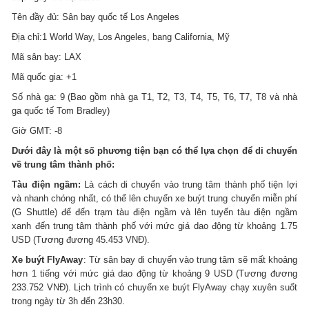
Tên đầy đủ: Sân bay quốc tế Los Angeles
Địa chỉ:1 World Way, Los Angeles, bang California, Mỹ
Mã sân bay: LAX
Mã quốc gia: +1
Số nhà ga: 9 (Bao gồm nhà ga T1, T2, T3, T4, T5, T6, T7, T8 và nhà
ga quốc tế Tom Bradley)
Giờ GMT: -8
Dưới đây là một số phương tiện bạn có thể lựa chọn để di chuyển
về trung tâm thành phố:
Tàu điện ngầm:
Là cách di chuyển vào trung tâm thành phố tiện lợi
và nhanh chóng nhất, có thể lên chuyến xe buýt trung chuyển miễn phí
(G Shuttle) để đến trạm tàu điện ngầm và lên tuyến tàu điện ngầm
xanh đến trung tâm thành phố với mức giá dao động từ khoảng 1.75
USD (Tương đương 45.453 VNĐ).
Xe buýt FlyAway
: Từ sân bay di chuyển vào trung tâm sẽ mất khoảng
hơn 1 tiếng với mức giá dao động từ khoảng 9 USD (Tương đương
233.752 VNĐ). Lịch trình có chuyến xe buýt FlyAway chạy xuyên suốt
trong ngày từ 3h đến 23h30.