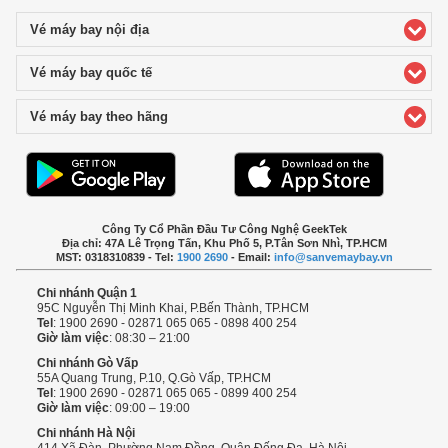
Vé máy bay nội địa
click to expand contents
Vé máy bay quốc tế
click to expand contents
Vé máy bay theo hãng
click to expand contents
Công Ty Cổ Phần Đầu Tư Công Nghệ GeekTek
Địa chỉ: 47A Lê Trọng Tấn, Khu Phố 5, P.Tân Sơn Nhì, TP.HCM
MST: 0318310839 - Tel:
1900 2690
- Email:
info@sanvemaybay.vn
Chi nhánh Quận 1
95C Nguyễn Thị Minh Khai, P.Bến Thành, TP.HCM
Tel
: 1900 2690 - 02871 065 065 - 0898 400 254
Giờ làm việc
: 08:30 – 21:00
Chi nhánh Gò Vấp
55A Quang Trung, P.10, Q.Gò Vấp, TP.HCM
Tel
: 1900 2690 - 02871 065 065 - 0899 400 254
Giờ làm việc
: 09:00 – 19:00
Chi nhánh Hà Nội
414 Xã Đàn, Phường Nam Đồng, Quận Đống Đa, Hà Nội