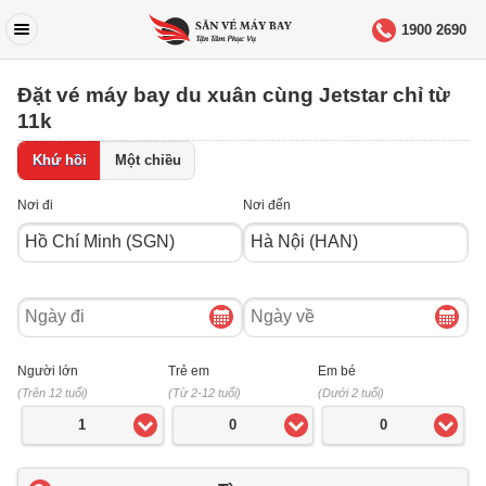
1900 2690
Đặt vé máy bay du xuân cùng Jetstar chỉ từ
11k
Khứ hồi
Một chiều
Nơi đi
Nơi đến
Ngày
Ngày
đi
về
Người lớn
Trẻ em
Em bé
(Trên 12 tuổi)
(Từ 2-12 tuổi)
(Dưới 2 tuổi)
1
0
0