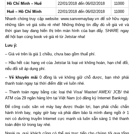
Hồ Chí Minh – Huế
22/01/2018 đến 06/02/2018
11000
Huế – Hồ Chí Minh
22/01/2018 đến 06/02/2018
11000
Nhanh chóng truy cập website: www.sanvemaybay.vn để sở hữu ngay
những tấm vé giá siêu rẻ nhé! Những thông tin đầy đủ về giá vé và
thời gian bay đang hiển thị trên màn hình của bạn đấy. SHARE ngay
để hội bạn cùng book vé giá rẻ từ Jetstar nha!
Lưu ý:
– Giá vé trên là giá 1 chiều, chưa bao gồm thuế phí.
– Hầu hết các hạng vé của Jetstar là loại vé không hoàn, hạn chế đổi,
nếu đổi sẽ áp dụng phí.
–
Vé khuyến mãi
0 đồng là vé không giữ chỗ được, bạn nhớ phải
thanh toán ngay tại thời điểm đặt vé luôn nhé.
– Thanh toán ngay bằng các loại thẻ Visa/ Master/ AMEX/ JCB/ thẻ
ATM của 29 ngân hàng lớn tại Việt Nam (có đăng ký Internet Banking).
Để công cuộc săn vé máy bay được thuận lợi, bạn phải chắc chắn
hành trình bay, ngày giờ bay và phải đảm bảo là mình đang ngồi ở 1
nơi có đường truyền Internet cực mạnh và luôn sẵn sàng 1 thẻ thanh
toán điện tử trong tay nhé.
Ngoài ra, quý khách cũng có thể gọi trực tiếp cho chúng tôi qua tổng