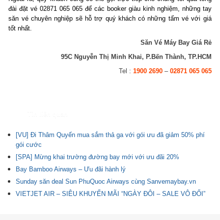
đài đặt vé 02871 065 065 để các booker giàu kinh nghiệm, những tay
săn vé chuyên nghiệp sẽ hỗ trợ quý khách có những tấm vé với giá
tốt nhất.
Săn Vé Máy Bay Giá Rẻ
95C Nguyễn Thị Minh Khai, P.Bến Thành, TP.HCM
Tel :
1900 2690
–
02871 065 065
Tin liên quan
[VU] Đi Thâm Quyến mua sắm thả ga với gói ưu đã giảm 50% phí
gói cước
[SPA] Mừng khai trường đường bay mới với ưu đãi 20%
Bay Bamboo Airways – Ưu đãi hành lý
Sunday săn deal Sun PhuQuoc Airways cùng Sanvemaybay.vn
VIETJET AIR – SIÊU KHUYẾN MÃI “NGÀY ĐÔI – SALE VÔ ĐỐI”