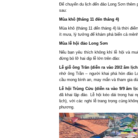
Để chuyến du lịch đến đảo Long Sơn thêm phầ
sau:
Mùa khô (tháng 11 đến tháng 4)
Mùa khô (tháng 11 đến tháng 4) là thời điểm
ít mưa, lý tưởng để khám phá biển cả mênh 
Mùa lễ hội đảo Long Sơn
Nếu bạn yêu thích không khí lễ hội và muố
đừng bỏ lỡ hai dịp lễ lớn trên đảo:
Lễ giỗ ông Trần (diễn ra vào 20/2 âm lịch
nhớ ông Trần – người khai phá hòn đảo Lo
cầu mong bình an, may mắn và tham gia dù
Lễ hội Trùng Cửu (diễn ra vào 9/9 âm lịc
đã khai lập đảo. Lễ hội kéo dài trong hai n
lịch), với các nghi lễ trang trọng cùng không
phương.