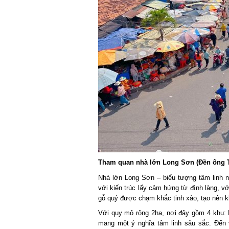
Tham quan nhà lớn Long Sơn (Đền ông Tr
Nhà lớn Long Sơn – biểu tượng tâm linh nổi 
với kiến trúc lấy cảm hứng từ đình làng, v
gỗ quý được chạm khắc tinh xảo, tạo nên kh
Với quy mô rộng 2ha, nơi đây gồm 4 khu: N
mang một ý nghĩa tâm linh sâu sắc. Đến v