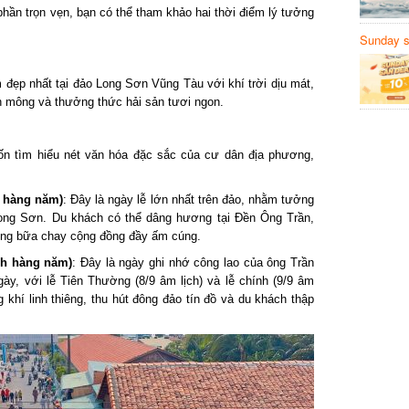
n trọn vẹn, bạn có thể tham khảo hai thời điểm lý tưởng
Sunday să
Sanvemay
 đẹp nhất tại đảo Long Sơn Vũng Tàu với khí trời dịu mát,
mông và thưởng thức hải sản tươi ngon.
n tìm hiểu nét văn hóa đặc sắc của cư dân địa phương,
 hàng năm)
: Đây là ngày lễ lớn nhất trên đảo, nhằm tưởng
ng Sơn. Du khách có thể dâng hương tại Đền Ông Trần,
ng bữa chay cộng đồng đầy ấm cúng.
h hàng năm)
: Đây là ngày ghi nhớ công lao của ông Trần
gày, với lễ Tiên Thường (8/9 âm lịch) và lễ chính (9/9 âm
 khí linh thiêng, thu hút đông đảo tín đồ và du khách thập