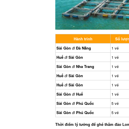
Hành trình
Số lượn
Sài Gòn
đi
Đà Nẵng
1 vé
Huế
đi
Sài Gòn
1 vé
Sài Gòn
đi
Nha Trang
1 vé
Huế
đi
Sài Gòn
1 vé
Huế
đi
Sài Gòn
1 vé
Sài Gòn
đi
Huế
1 vé
Sài Gòn
đi
Phú Quốc
5 vé
Sài Gòn
đi
Phú Quốc
5 vé
Thời điểm lý tưởng để ghé thăm đảo Lon