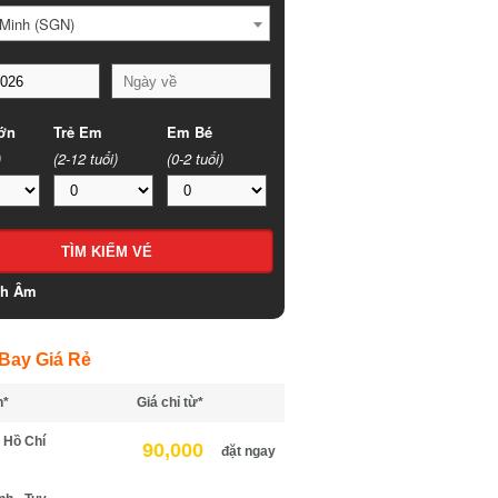
Minh (SGN)
n
Trẻ Em
Em Bé
(2-12 tuổi)
(0-2 tuổi)
h Âm
ay Giá Rẻ
*
Giá chỉ từ*
Hồ Chí
90,000
đặt ngay