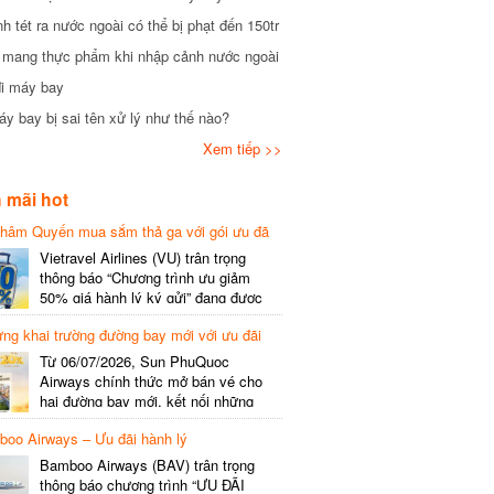
tét ra nước ngoài có thể bị phạt đến 150tr
mang thực phẩm khi nhập cảnh nước ngoài
i máy bay
 bay bị sai tên xử lý như thế nào?
Xem tiếp >>
mãi hot
hâm Quyến mua sắm thả ga với gói ưu đã
phí gói cước
Vietravel Airlines (VU) trân trọng
thông báo “Chương trình ưu giảm
50% giá hành lý ký gửi” đang được
triển khai cho đường bay quốc tế mới
g khai trường đường bay mới với ưu đãi
kết nối từ TP. Hồ Chí Minh
(SGN) đi Thâm Quyến – Trung Quốc
Từ 06/07/2026, Sun PhuQuoc
(SZX), chi tiết như sau: LỊCH BAY
Airways chính thức mở bán vé cho
CHI TIẾT Đường bay SHCB Giờ khởi
hai đường bay mới, kết nối những
hành Giờ đến Tần suất…
điểm đến giàu trải nghiệm, giúp hành
o Airways – Ưu đãi hành lý
khách khám phá vẻ đẹp thiên nhiên
và văn hóa của miền Trung Việt Nam.
Bamboo Airways (BAV) trân trọng
Thông tin đường bay mới Đường bay
thông báo chương trình “ƯU ĐÃI