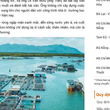
Hồ Chí Minh
hoang sơ, và ông Lê Văn Mưu (ông Trần) đã bắt tay vào
Hòa
muối và đánh bắt hải sản. Ông không chỉ xây dựng cuộc
ọng lớn cho người dân với công trình nhà ở, trường học
Đà Lạt - Vi
hiện nay.
 rừng ngập mặn xanh mát, đến sông nước yên ả, và cuối
Hồ Chí Min
ơn không chỉ dừng lại ở cảnh sắc thiên nhiên, mà còn là
Nẵng
hương.
Tam Kỳ - H
Đà Nẵng - 
Hồ Chí Min
Hồ Chí Min
Thuột
* Chưa bao gồm
trong chuyến b
Quy dịn
Quy định m
cần biết
Mẫu giấy 