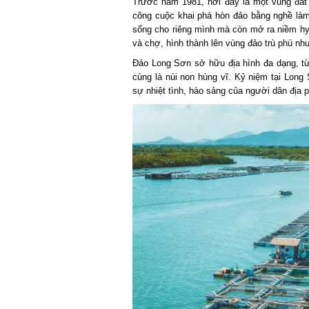
Trước năm 1981, nơi đây là một vùng đất 
công cuộc khai phá hòn đảo bằng nghề làm 
sống cho riêng mình mà còn mở ra niềm hy v
và chợ, hình thành lên vùng đảo trù phú như 
Đảo Long Sơn sở hữu địa hình đa dạng, từ
cùng là núi non hùng vĩ. Kỷ niệm tại Long S
sự nhiệt tình, hào sảng của người dân địa p