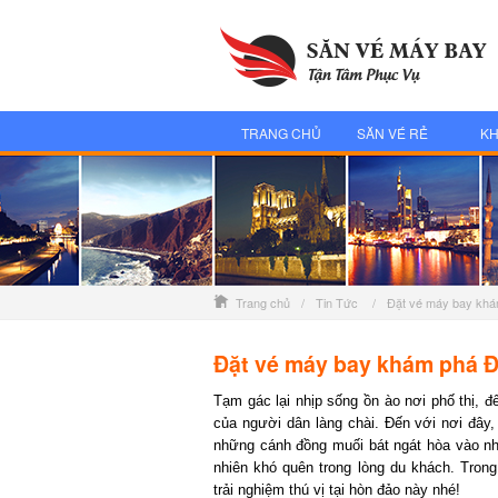
TRANG CHỦ
SĂN VÉ RẺ
KH
Trang chủ
/
Tin Tức
/
Đặt vé máy bay khá
Đặt vé máy bay khám phá Đ
Tạm gác lại nhịp sống ồn ào nơi phố thị, đ
của người dân làng chài. Đến với nơi đây, 
những cánh đồng muối bát ngát hòa vào nhữ
nhiên khó quên trong lòng du khách. Trong
trải nghiệm thú vị tại hòn đảo này nhé!