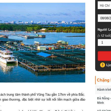
Hồ Chí 
Người Lớ
(>12 tuổi)
Lịc
Chặng B
Hành trình
ch trung tâm thành phố Vũng Tàu gần 17km về phía Bắc.
Đà Nẵng - 
n giao thương, đặc biệt nhờ sự kết nối liền mạch giữa đảo
Minh