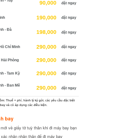
 - Tuy
90,000
đặt ngay
190,000
nh
đặt ngay
h - Đà
198,000
đặt ngay
290,000
ồ Chí Minh
đặt ngay
290,000
Hải Phòng
đặt ngay
290,000
h - Tam Kỳ
đặt ngay
h - Ban Mê
290,000
đặt ngay
: Thuế + phí, hành lý ký gửi, các yêu cầu đặc biệt
ay và có áp dụng các điều kiện.
h bay
ới về giấy tờ tuỳ thân khi đi máy bay bạn
xác nhận nhân thân để đi máy bay