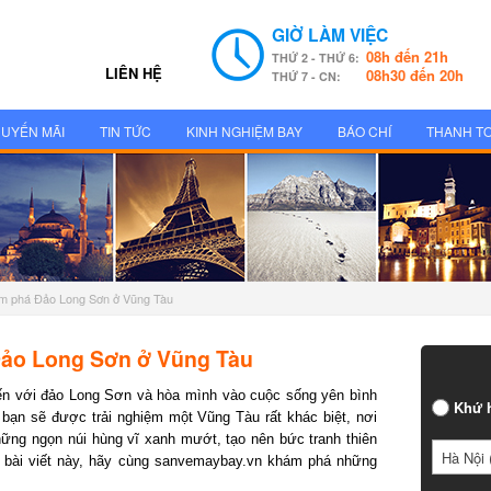
GIỜ LÀM VIỆC
08h đến 21h
THỨ 2 - THỨ 6:
LIÊN HỆ
08h30 đến 20h
THỨ 7 - CN:
UYẾN MÃI
TIN TỨC
KINH NGHIỆM BAY
BÁO CHÍ
THANH T
m phá Đảo Long Sơn ở Vũng Tàu
ảo Long Sơn ở Vũng Tàu
ến với đảo Long Sơn và hòa mình vào cuộc sống yên bình
Khứ h
bạn sẽ được trải nghiệm một Vũng Tàu rất khác biệt, nơi
ng ngọn núi hùng vĩ xanh mướt, tạo nên bức tranh thiên
Hà Nội (
 bài viết này, hãy cùng sanvemaybay.vn khám phá những