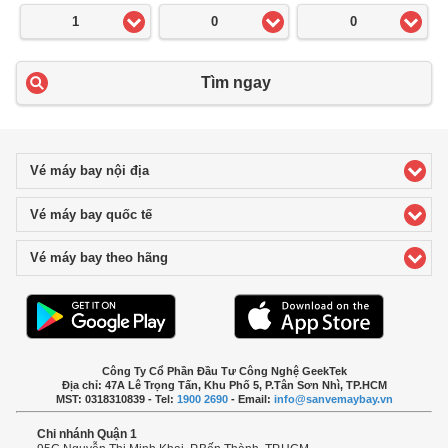
1
0
0
Tìm ngay
Vé máy bay nội địa
click to expand contents
Vé máy bay quốc tế
click to expand contents
Vé máy bay theo hãng
click to expand contents
Công Ty Cổ Phần Đầu Tư Công Nghệ GeekTek
Địa chỉ: 47A Lê Trọng Tấn, Khu Phố 5, P.Tân Sơn Nhì, TP.HCM
MST: 0318310839 - Tel:
1900 2690
- Email:
info@sanvemaybay.vn
Chi nhánh Quận 1