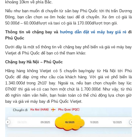
khoảng 10km về phía Bắc.
Nếu như bạn muốn di chuyển từ sân bay Phú Quốc tới thị trấn Dương
Đông, bạn cần chọn xe ôm hoặc taxi để di chuyển. Xe ôm có giá là
50.000đ – 60.000đ/lượt và taxi có giá là 170.000đ/lượt trọn gói.
Thông tin về chặng bay và
hướng dẫn đặt vé máy bay giá rẻ
đi
Phú Quốc
Dưới đây là một số thông tin về chặng bay phổ biến và giá vé máy bay
Vietjet đi Phú Quốc để bạn có thể tham khảo:
Chặng bay Hà Nội – Phú Quốc
Hãng hàng không Vietjet có 5 chuyến bay/ngày từ Hà Nội tới Phú
Quốc để đáp ứng như cầu của khách hàng. Với giá vé phổ biến là
1.340.000đ trong 2h10’ bay. Ngoài ra, nếu bạn chọn chuyến bay lúc
07h00’ thì giá vé có cao hơn một chút là 1.700.000đ. Như vậy, từ thủ
đô nghìn năm văn hiến, bạn hoàn toàn có thể chủ động lựa chọn giờ
bay và giá vé máy bay đi Phú Quốc Vietjet.