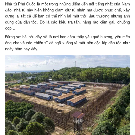
Nhà tù Phú Quốc là một trong những điểm đến nổi tiếng nhất của Nam
đảo, nhà tù này hiện không giam giữ tù nhân mà được phục chế, xây
dựng lại tất cả để bạn có thể nhìn lại một thời đau thương nhưng anh
dũng của dân tộc. Đó là các kiểu tra tấn, hàng rào kẽm gai, chuồng
cọp…
Đừng sợ hãi bởi đây sẽ là nơi bạn cảm thấy yêu quê hương, yêu mến
ông cha và các chiến sĩ đã ngã xuống vì một nền độc lập dân tộc như
ngày hôm nay đấy.