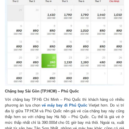
Chặng bay Sài Gòn (TP.HCM) – Phú Quốc
Với chặng bay TP.Hồ Chí Minh – Phú Quốc thì khách hàng có nhiều
phương án lựa chọn
vé máy bay đi Phú Quốc
Vietjet hơn. Do vị trí
địa lý giữa TP.HCM và Phú Quốc nên giá vé của chặng bay này cũng
thấp hơn so với chặng bay Hà Nội – Phú Quốc. Cụ thể là giá vé ở
mức thấp nhất chỉ là 390.000đ cho 01 giờ bay mà thôi. Ngoài ra, xuất
phát từ sân bay Tân Sơn Nhất, những vé máy bay khác cũng có giá