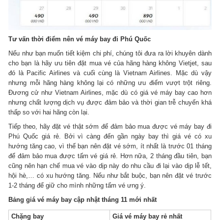
Tư vấn thời điểm nên vé máy bay đi Phú Quốc
Nếu như bạn muốn tiết kiệm chi phí, chúng tôi đưa ra lời khuyên dành
cho bạn là hãy ưu tiên đặt mua vé của hãng hàng không Vietjet, sau
đó là Pacific Airlines và cuối cùng là Vietnam Airlines. Mặc dù vậy
nhưng mỗi hãng hàng không lại có những ưu điểm vượt trột riêng.
Đương cử như Vietnam Airlines, mặc dù có giá vé máy bay cao hơn
nhưng chất lượng dịch vụ được đảm bảo và thời gian trễ chuyến khá
thấp so với hai hãng còn lại.
Tiếp theo, hãy đặt vé thật sớm để đảm bảo mua được vé máy bay đi
Phú Quốc giá rẻ. Bởi vì càng đến gần ngày bay thì giá vé có xu
hướng tăng cao, vì thế bạn nên đặt vé sớm, ít nhất là trước 01 tháng
để đảm bảo mua được tấm vé giá rẻ. Hơn nữa, 2 tháng đầu tiên, bạn
cũng nên hạn chế mua vé vào dịp này do nhu cầu đi lại vào dịp lễ tết,
hội hè,… có xu hướng tăng. Nếu như bắt buộc, bạn nên đặt vé trước
1-2 tháng để giữ cho mình những tấm vé ưng ý.
Bảng giá vé máy bay cập nhật tháng 11 mới nhất
Chặng bay
Giá vé máy bay rẻ nhất