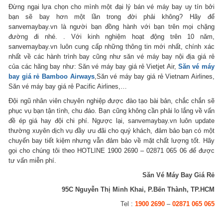
Đừng ngại lựa chọn cho mình một đại lý bán vé máy bay uy tín bởi
bạn sẽ bay hơn một lần trong đời phải không? Hãy để
sanvemaybay.vn là người bạn đồng hành với bạn trên mọi chặng
đường đi nhé. . Với kinh nghiệm hoạt động trên 10 năm,
sanvemaybay.vn luôn cung cấp những thông tin mới nhất, chính xác
nhất về các hành trình bay cũng như săn vé máy bay nội địa giá rẻ
của các hãng bay như: Săn vé máy bay giá rẻ Vietjet Air,
Săn vé máy
bay giá rẻ Bamboo Airways
,Săn vé máy bay giá rẻ Vietnam Airlines,
Săn vé máy bay giá rẻ Pacific Airlines,…
Đội ngũ nhân viên chuyên nghiệp được đào tạo bài bản, chắc chắn sẽ
phục vụ bạn tận tình, chu đáo. Bạn cũng không cần phải lo lắng về vấn
đề ép giá hay đội chi phí. Ngược lại, sanvemaybay.vn luôn update
thường xuyên dịch vụ đầy ưu đãi cho quý khách, đảm bảo bạn có một
chuyến bay tiết kiệm nhưng vẫn đảm bảo về mặt chất lượng tốt. Hãy
gọi cho chúng tôi theo HOTLINE 1900 2690 – 02871 065 06 để được
tư vấn miễn phí.
Săn Vé Máy Bay Giá Rẻ
95C Nguyễn Thị Minh Khai, P.Bến Thành, TP.HCM
Tel :
1900 2690
–
02871 065 065