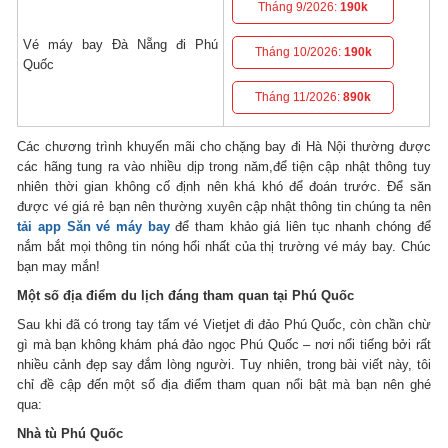
Tháng 9/2026:
190k
Vé máy bay Đà Nẵng đi Phú
Tháng 10/2026:
190k
Quốc
Tháng 11/2026:
890k
Các chương trình khuyến mãi cho chặng bay đi Hà Nội thường được
các hãng tung ra vào nhiều dịp trong năm,để tiện cập nhật thông tuy
nhiên thời gian không cố định nên khá khó để đoán trước. Để săn
được vé giá rẻ bạn nên thường xuyên cập nhật thông tin chúng ta nên
tải app Săn vé máy bay
để tham khảo giá liên tục nhanh chóng để
nắm bắt mọi thông tin nóng hổi nhất của thị trường vé máy bay. Chúc
bạn may mắn!
Một số địa điểm du lịch đáng tham quan tại Phú Quốc
Sau khi đã có trong tay tấm vé Vietjet đi đảo Phú Quốc, còn chần chừ
gì mà bạn không khám phá đảo ngọc Phú Quốc – nơi nổi tiếng bởi rất
nhiều cảnh đẹp say đắm lòng người. Tuy nhiên, trong bài viết này, tôi
chỉ đề cập đến một số địa điểm tham quan nổi bật mà bạn nên ghé
qua:
Nhà tù Phú
Quốc