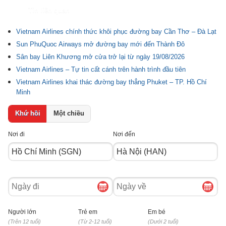
Tin liên quan
Vietnam Airlines chính thức khôi phục đường bay Cần Thơ – Đà Lạt
Sun PhuQuoc Airways mở đường bay mới đến Thành Đô
Sân bay Liên Khương mở cửa trở lại từ ngày 19/08/2026
Vietnam Airlines – Tự tin cất cánh trên hành trình đầu tiên
Vietnam Airlines khai thác đường bay thẳng Phuket – TP. Hồ Chí
Minh
Khứ hồi
Một chiều
Nơi đi
Nơi đến
Ngày
Ngày
đi
về
Người lớn
Trẻ em
Em bé
(Trên 12 tuổi)
(Từ 2-12 tuổi)
(Dưới 2 tuổi)