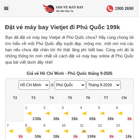
1900 2690
Đặt vé máy bay Vietjet đi Phú Quốc 199k
Bạn đã đặt vé máy bay Vietjet đi Phú Quốc chưa? Hãy cùng chúng tôi
tìm hiểu về một Phú Quốc đầy tuyệt đẹp, mộng mơ, một nơi mà các
bạn nếu chưa đặt chân tới thì thật lãng phí biết bao. Cùng với đó là
những thông tin mới nhất về cách đặt vé máy bay online đi Phú Quốc
qua bài viết dưới đây nhé!
Giá vé Hồ Chí Minh - Phú Quốc tháng 9-2026
đi
T2
T3
T4
T5
T6
T7
CN
1
2
3
4
5
6
238k
38k
38k
68k
38k
8k
7
8
9
10
11
12
13
8k
59k
38k
8k
199k
8k
18k