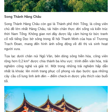
Song Thành Hàng Châu
Song Thành Hàng Châu còn gọi là Thành phố thời Tống, là công viên
chủ đề lớn nhất Hàng Châu, tái hiện chân thực đời sống và kiến trúc
thời Nam Tống. Không gian nơi đây được lấy cảm hứng từ bức tranh
cổ nổi tiếng Dọc bờ sông trong lễ hội Thanh Minh của họa sĩ Trương
Trạch Đoan, mang đến hình ảnh sống động về đô thị và sinh hoạt
người xưa.
Tọa lạc dưới chân núi Ngũ Vân, bên dòng sông hiền hòa, công viên
rộng hơn 0,2 km² được chia thành ba khu vực: trình diễn văn hóa, trải
nghiệm công nghệ và giải trí. Một trong những trải nghiệm hấp dẫn
nhất là khoác lên mình trang phục cổ phong và dạo bước qua những
cây cầu cổ lung linh ánh đèn – điểm check-in được yêu thích vào buổi
tối.