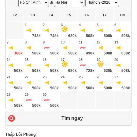
đi
T2
T3
T4
T5
T6
T7
CN
1
2
3
4
5
6
748k
748k
620k
508k
508k
508k
7
8
9
10
11
12
13
368k
508k
506k
508k
490k
508k
638k
14
15
16
17
18
19
20
508k
508k
508k
620k
728k
620k
508k
21
22
23
24
25
26
27
508k
508k
508k
508k
508k
508k
508k
28
29
30
508k
506k
506k
Tìm ngay
Tháp Lôi Phong