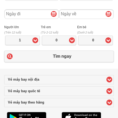
Ngày
Ngày
đi
về
Người lớn
Trẻ em
Em bé
(Trên 12 tuổi)
(Từ 2-12 tuổi)
(Dưới 2 tuổi)
1
0
0
Tìm ngay
Vé máy bay nội địa
click to expand contents
Vé máy bay quốc tế
click to expand contents
Vé máy bay theo hãng
click to expand contents