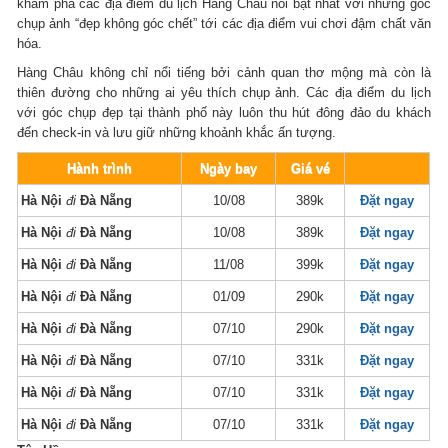
khám phá các địa điểm du lịch Hàng Châu nổi bật nhất với những góc
chụp ảnh “đẹp không góc chết” tới các địa điểm vui chơi đậm chất văn
hóa.
Hàng Châu không chỉ nổi tiếng bởi cảnh quan thơ mộng mà còn là
thiên đường cho những ai yêu thích chụp ảnh. Các địa điểm du lịch
với góc chụp đẹp tại thành phố này luôn thu hút đông đảo du khách
đến check-in và lưu giữ những khoảnh khắc ấn tượng.
Hành trình
Ngày bay
Giá vé
Hà Nội
đi
Đà Nẵng
10/08
389k
Đặt ngay
Hà Nội
đi
Đà Nẵng
10/08
389k
Đặt ngay
Hà Nội
đi
Đà Nẵng
11/08
399k
Đặt ngay
Hà Nội
đi
Đà Nẵng
01/09
290k
Đặt ngay
Hà Nội
đi
Đà Nẵng
07/10
290k
Đặt ngay
Hà Nội
đi
Đà Nẵng
07/10
331k
Đặt ngay
Hà Nội
đi
Đà Nẵng
07/10
331k
Đặt ngay
Hà Nội
đi
Đà Nẵng
07/10
331k
Đặt ngay