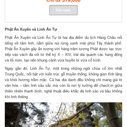
Phật Ẩn Xuyên và Linh Ẩn Tự
Phật Ẩn Xuyên và Linh Ẩn Tự là hai địa điểm du lịch Hàng Châu nổi
tiếng về tâm linh, nằm giữa núi rừng xanh mát phía Tây thành phố.
Phật Ẩn Xuyên gây ấn tượng với hàng trăm tượng Phật được tạc trực
tiếp vào vách đá vôi từ thế kỷ X – XIV, trải dài quanh các hang động
và lối mòn, tạo nên khung cảnh vừa huyền bí vừa cổ kính.
Ngay gần đó, Linh Ẩn Tự, một trong những ngôi chùa cổ lớn nhất
Trung Quốc, nổi bật với kiến trúc gỗ truyền thống, không gian tĩnh lặng
và khói hương trầm mặc. Cả hai địa danh đều không chỉ mang giá trị
văn hóa – tâm linh sâu sắc mà còn là nơi lý tưởng để check-in giữa
thiên nhiên thanh bình, nghệ thuật điêu khắc đá tinh xảo và bầu không
khí linh thiêng.