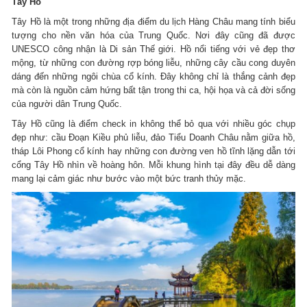
Tây Hồ
Tây Hồ là một trong những địa điểm du lịch Hàng Châu mang tính biểu
tượng cho nền văn hóa của Trung Quốc. Nơi đây cũng đã được
UNESCO công nhận là Di sản Thế giới. Hồ nổi tiếng với vẻ đẹp thơ
mộng, từ những con đường rợp bóng liễu, những cây cầu cong duyên
dáng đến những ngôi chùa cổ kính. Đây không chỉ là thắng cảnh đẹp
mà còn là nguồn cảm hứng bất tận trong thi ca, hội họa và cả đời sống
của người dân Trung Quốc.
Tây Hồ cũng là điểm check in không thể bỏ qua với nhiều góc chụp
đẹp như: cầu Đoạn Kiều phủ liễu, đảo Tiểu Doanh Châu nằm giữa hồ,
tháp Lôi Phong cổ kính hay những con đường ven hồ tĩnh lặng dẫn tới
cổng Tây Hồ nhìn về hoàng hôn. Mỗi khung hình tại đây đều dễ dàng
mang lại cảm giác như bước vào một bức tranh thủy mặc.