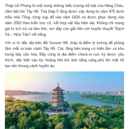
Tháp Lôi Phong là một trong những biểu tượng nổi bật của Hàng Châu,
nằm bên bờ Tây Hồ. Tòa tháp 5 tầng được xây dựng từ năm 975 dưới
triều nhà Tống, từng sụp đổ vào năm 1924 và được phục dựng vào
năm 2002 theo kiến trúc cổ, kết hợp vật liệu hiện đại. Không chỉ mang
giá trị lịch sử và tâm linh, nơi đây còn gắn liền với truyền thuyết “Bạch
Xà – Hứa Tiên” nổi tiếng.
Với vị trí đắc địa trên đồi Sunset Hill, tháp là điểm lý tưởng để phóng
tầm mắt ra toàn cảnh Tây Hồ. Các tầng bên trong có triển lãm và khu
trưng bày văn hóa. Đây cũng là địa điểm check-in cực kỳ được yêu
thích, đặc biệt vào lúc hoàng hôn khi ánh nắng vàng phủ lên mặt hồ
tạo nên khung cảnh huyền ảo.