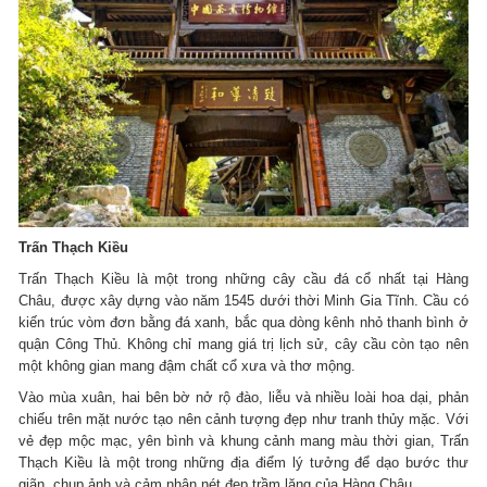
Trấn Thạch Kiều
Trấn Thạch Kiều là một trong những cây cầu đá cổ nhất tại Hàng
Châu, được xây dựng vào năm 1545 dưới thời Minh Gia Tĩnh. Cầu có
kiến trúc vòm đơn bằng đá xanh, bắc qua dòng kênh nhỏ thanh bình ở
quận Công Thủ. Không chỉ mang giá trị lịch sử, cây cầu còn tạo nên
một không gian mang đậm chất cổ xưa và thơ mộng.
Vào mùa xuân, hai bên bờ nở rộ đào, liễu và nhiều loài hoa dại, phản
chiếu trên mặt nước tạo nên cảnh tượng đẹp như tranh thủy mặc. Với
vẻ đẹp mộc mạc, yên bình và khung cảnh mang màu thời gian, Trấn
Thạch Kiều là một trong những địa điểm lý tưởng để dạo bước thư
giãn, chụp ảnh và cảm nhận nét đẹp trầm lặng của Hàng Châu.