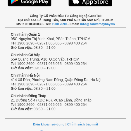
Công Ty Cổ Phần Đầu Tư Công Nghệ GeekTek
Địa chỉ: 47A Lê Trọng Tấn, Khu Phố 5, P.Tân Sơn Nhì, TP.HCM
MST: 0318310839 - Tel:
1900 2690
- Email:
info@sanvemaybay.vn
Chi nhánh Quận 1
95C Nguyễn Thị Minh Khai, P.Bến Thành, TP.HCM
Tel
: 1900 2690 - 02871 065 065 - 0898 400 254
Giờ làm việc
: 08:30 – 21:00
Chi nhánh Gò Vấp
55A Quang Trung, P.10, Q.Gò Vấp, TP.HCM
Tel
: 1900 2690 - 02871 065 065 - 0899 400 254
Giờ làm việc
: 09:00 – 19:00
Chi nhánh Hà Nội
414 Xã Đàn, Phường Nam Đồng, Quận Đống Đa, Hà Nội
Tel
: 1900 2690 - 02871 065 065 - 0899 400 254
Giờ làm việc
: 08:30 – 21:00
Chi nhánh Đồng Tháp
21 Đường Số 4 (KDC P.6), P.Cao Lãnh, Đồng Tháp
Tel
: 1900 2690 - 02871 065 065 - 0899 400 254
Giờ làm việc
: 08:30 – 21:00
Điều khoản sử dụng
|
Chính sách bảo mật