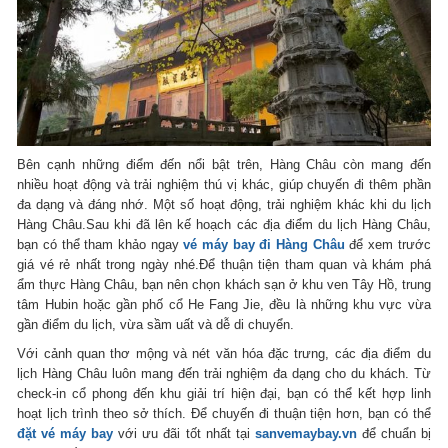
Bên cạnh những điểm đến nổi bật trên, Hàng Châu còn mang đến
nhiều hoạt động và trải nghiệm thú vị khác, giúp chuyến đi thêm phần
đa dạng và đáng nhớ. Một số hoạt động, trải nghiệm khác khi du lịch
Hàng Châu.Sau khi đã lên kế hoạch các địa điểm du lịch Hàng Châu,
bạn có thể tham khảo ngay
vé máy bay đi Hàng Châu
để xem trước
giá vé rẻ nhất trong ngày nhé.Để thuận tiện tham quan và khám phá
ẩm thực Hàng Châu, bạn nên chọn khách sạn ở khu ven Tây Hồ, trung
tâm Hubin hoặc gần phố cổ He Fang Jie, đều là những khu vực vừa
gần điểm du lịch, vừa sầm uất và dễ di chuyển.
Với cảnh quan thơ mộng và nét văn hóa đặc trưng, các địa điểm du
lịch Hàng Châu luôn mang đến trải nghiệm đa dạng cho du khách. Từ
check-in cổ phong đến khu giải trí hiện đại, bạn có thể kết hợp linh
hoạt lịch trình theo sở thích. Để chuyến đi thuận tiện hơn, bạn có thể
đặt vé máy bay
với ưu đãi tốt nhất tại
sanvemaybay.vn
để chuẩn bị