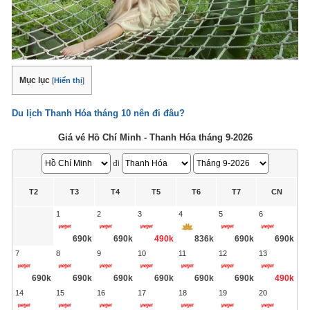
Mục lục
[
Hiển thị
]
Du lịch Thanh Hóa tháng 10 nên đi đâu?
Giá vé Hồ Chí Minh - Thanh Hóa tháng 9-2026
đi
T2
T3
T4
T5
T6
T7
CN
1
2
3
4
5
6
690k
690k
490k
836k
690k
690k
7
8
9
10
11
12
13
690k
690k
690k
690k
690k
690k
490k
14
15
16
17
18
19
20