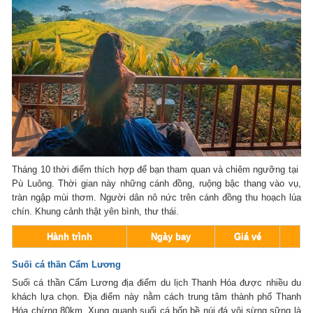
Tháng 10 thời điểm thích hợp để bạn tham quan và chiêm ngưỡng tại
Pù Luông. Thời gian này những cánh đồng, ruộng bậc thang vào vụ,
tràn ngập mùi thơm. Người dân nô nức trên cánh đồng thu hoạch lúa
chín. Khung cảnh thật yên bình, thư thái.
Hành trình
Ngày bay
Giá vé
Suối cá thần Cẩm Lương
Suối cá thần Cẩm Lương địa điểm du lịch Thanh Hóa được nhiều du
khách lựa chọn. Địa điểm này nằm cách trung tâm thành phố Thanh
Hóa chừng 80km. Xung quanh suối cá bốn bề núi đá vôi sừng sững là