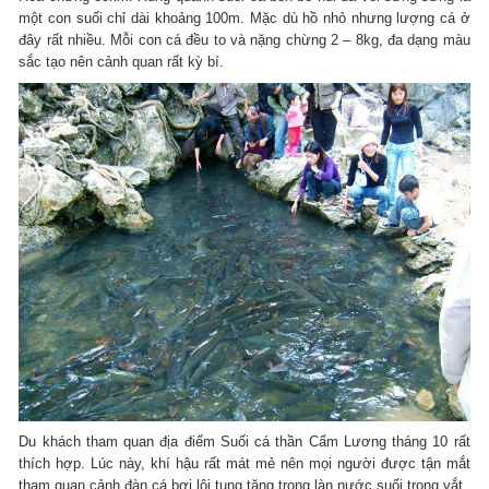
một con suối chỉ dài khoảng 100m. Mặc dù hồ nhỏ nhưng lượng cá ở
đây rất nhiều. Mỗi con cá đều to và nặng chừng 2 – 8kg, đa dạng màu
sắc tạo nên cảnh quan rất kỳ bí.
Du khách tham quan địa điểm Suối cá thần Cẩm Lương tháng 10 rất
thích hợp. Lúc này, khí hậu rất mát mẻ nên mọi người được tận mắt
tham quan cảnh đàn cá bơi lội tung tăng trong làn nước suối trong vắt.