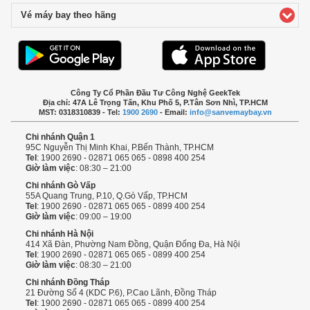
Vé máy bay theo hãng
click to expand contents
Công Ty Cổ Phần Đầu Tư Công Nghệ GeekTek
Địa chỉ: 47A Lê Trọng Tấn, Khu Phố 5, P.Tân Sơn Nhì, TP.HCM
MST: 0318310839 - Tel:
1900 2690
- Email:
info@sanvemaybay.vn
Chi nhánh Quận 1
95C Nguyễn Thị Minh Khai, P.Bến Thành, TP.HCM
Tel
: 1900 2690 - 02871 065 065 - 0898 400 254
Giờ làm việc
: 08:30 – 21:00
Chi nhánh Gò Vấp
55A Quang Trung, P.10, Q.Gò Vấp, TP.HCM
Tel
: 1900 2690 - 02871 065 065 - 0899 400 254
Giờ làm việc
: 09:00 – 19:00
Chi nhánh Hà Nội
414 Xã Đàn, Phường Nam Đồng, Quận Đống Đa, Hà Nội
Tel
: 1900 2690 - 02871 065 065 - 0899 400 254
Giờ làm việc
: 08:30 – 21:00
Chi nhánh Đồng Tháp
21 Đường Số 4 (KDC P.6), P.Cao Lãnh, Đồng Tháp
Tel
: 1900 2690 - 02871 065 065 - 0899 400 254