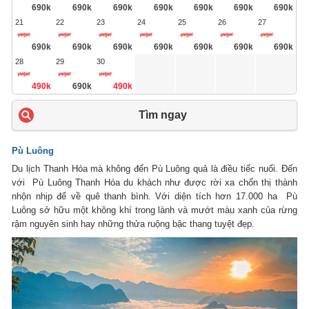
690k
690k
690k
690k
690k
690k
690k
21
22
23
24
25
26
27
690k
690k
690k
690k
690k
690k
690k
28
29
30
490k
690k
490k
Tìm ngay
Pù Luông
Du lịch Thanh Hóa mà không đến Pù Luông quả là điều tiếc nuối. Đến
với Pù Luông Thanh Hóa du khách như được rời xa chốn thị thành
nhộn nhịp để về quê thanh bình. Với diện tích hơn 17.000 ha Pù
Luông sở hữu một không khí trong lành và mướt màu xanh của rừng
rậm nguyên sinh hay những thửa ruộng bậc thang tuyệt đẹp.