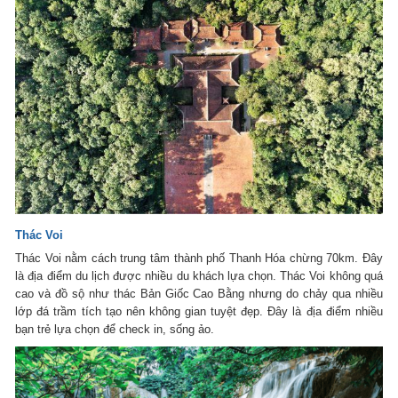
Thác Voi
Thác Voi nằm cách trung tâm thành phố Thanh Hóa chừng 70km. Đây
là địa điểm du lịch được nhiều du khách lựa chọn. Thác Voi không quá
cao và đồ sộ như thác Bản Giốc Cao Bằng nhưng do chảy qua nhiều
lớp đá trầm tích tạo nên không gian tuyệt đẹp. Đây là địa điểm nhiều
bạn trẻ lựa chọn để check in, sống ảo.