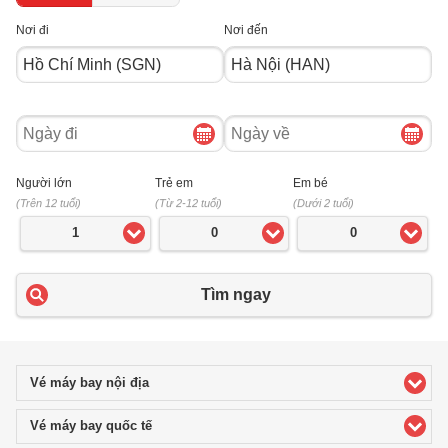
Nơi đi
Nơi đến
Ngày
Ngày
đi
về
Người lớn
Trẻ em
Em bé
(Trên 12 tuổi)
(Từ 2-12 tuổi)
(Dưới 2 tuổi)
1
0
0
Tìm ngay
Vé máy bay nội địa
click to expand contents
Vé máy bay quốc tế
click to expand contents