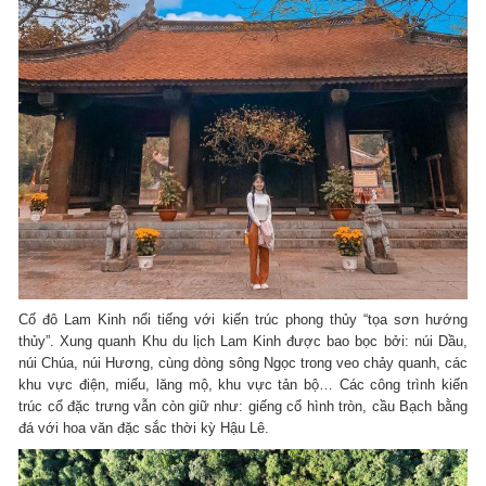
Cố đô Lam Kinh nổi tiếng với kiến trúc phong thủy “tọa sơn hướng
thủy”. Xung quanh Khu du lịch Lam Kinh được bao bọc bởi: núi Dầu,
núi Chúa, núi Hương, cùng dòng sông Ngọc trong veo chảy quanh, các
khu vực điện, miếu, lăng mộ, khu vực tản bộ… Các công trình kiến
trúc cổ đặc trưng vẫn còn giữ như: giếng cổ hình tròn, cầu Bạch bằng
đá với hoa văn đặc sắc thời kỳ Hậu Lê.