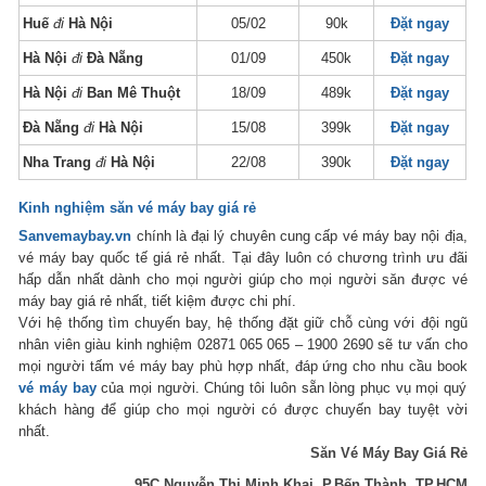
Huế
đi
Hà Nội
05/02
90k
Đặt ngay
Hà Nội
đi
Đà Nẵng
01/09
450k
Đặt ngay
Hà Nội
đi
Ban Mê Thuột
18/09
489k
Đặt ngay
Đà Nẵng
đi
Hà Nội
15/08
399k
Đặt ngay
Nha Trang
đi
Hà Nội
22/08
390k
Đặt ngay
Kinh nghiệm săn vé máy bay giá rẻ
Sanvemaybay.vn
chính là đại lý chuyên cung cấp vé máy bay nội địa,
vé máy bay quốc tế giá rẻ nhất. Tại đây luôn có chương trình ưu đãi
hấp dẫn nhất dành cho mọi người giúp cho mọi người săn được vé
máy bay giá rẻ nhất, tiết kiệm được chi phí.
Với hệ thống tìm chuyến bay, hệ thống đặt giữ chỗ cùng với đội ngũ
nhân viên giàu kinh nghiệm 02871 065 065 – 1900 2690 sẽ tư vấn cho
mọi người tấm vé máy bay phù hợp nhất, đáp ứng cho nhu cầu book
vé máy bay
của mọi người. Chúng tôi luôn sẵn lòng phục vụ mọi quý
khách hàng để giúp cho mọi người có được chuyến bay tuyệt vời
nhất.
Săn Vé Máy Bay Giá Rẻ
95C Nguyễn Thị Minh Khai, P.Bến Thành, TP.HCM