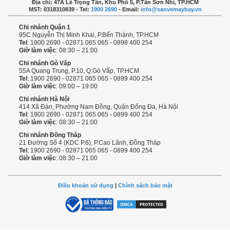
Địa chỉ: 47A Lê Trọng Tấn, Khu Phố 5, P.Tân Sơn Nhì, TP.HCM
MST: 0318310839 - Tel:
1900 2690
- Email:
info@sanvemaybay.vn
Chi nhánh Quận 1
95C Nguyễn Thị Minh Khai, P.Bến Thành, TP.HCM
Tel
: 1900 2690 - 02871 065 065 - 0898 400 254
Giờ làm việc
: 08:30 – 21:00
Chi nhánh Gò Vấp
55A Quang Trung, P.10, Q.Gò Vấp, TP.HCM
Tel
: 1900 2690 - 02871 065 065 - 0899 400 254
Giờ làm việc
: 09:00 – 19:00
Chi nhánh Hà Nội
414 Xã Đàn, Phường Nam Đồng, Quận Đống Đa, Hà Nội
Tel
: 1900 2690 - 02871 065 065 - 0899 400 254
Giờ làm việc
: 08:30 – 21:00
Chi nhánh Đồng Tháp
21 Đường Số 4 (KDC P.6), P.Cao Lãnh, Đồng Tháp
Tel
: 1900 2690 - 02871 065 065 - 0899 400 254
Giờ làm việc
: 08:30 – 21:00
Điều khoản sử dụng
|
Chính sách bảo mật