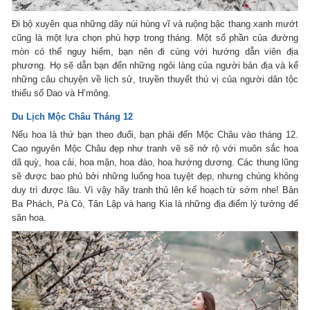
Đi bộ xuyên qua những dãy núi hùng vĩ và ruộng bậc thang xanh mướt
cũng là một lựa chọn phù hợp trong tháng. Một số phần của đường
mòn có thể nguy hiểm, bạn nên đi cùng với hướng dẫn viên địa
phương. Họ sẽ dẫn bạn đến những ngôi làng của người bản địa và kể
những câu chuyện về lịch sử, truyền thuyết thú vị của người dân tộc
thiểu số Dao và H’mông.
Du Lịch Mộc Châu Tháng 12
Nếu hoa là thứ bạn theo đuổi, bạn phải đến Mộc Châu vào tháng 12.
Cao nguyên Mộc Châu đẹp như tranh vẽ sẽ nở rộ với muôn sắc hoa
dã quỳ, hoa cải, hoa mận, hoa đào, hoa hướng dương. Các thung lũng
sẽ được bao phủ bởi những luống hoa tuyệt đẹp, nhưng chúng không
duy trì được lâu. Vì vậy hãy tranh thủ lên kế hoạch từ sớm nhe! Bản
Ba Phách, Pà Cò, Tân Lập và hang Kia là những địa điểm lý tưởng để
săn hoa.