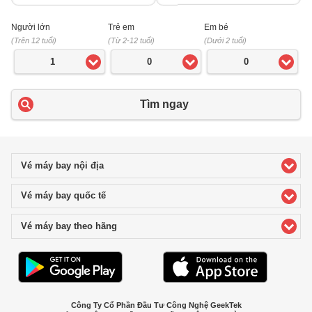
Người lớn
Trẻ em
Em bé
(Trên 12 tuổi)
(Từ 2-12 tuổi)
(Dưới 2 tuổi)
1
0
0
Tìm ngay
Vé máy bay nội địa
click to expand contents
Vé máy bay quốc tế
click to expand contents
Vé máy bay theo hãng
click to expand contents
Công Ty Cổ Phần Đầu Tư Công Nghệ GeekTek