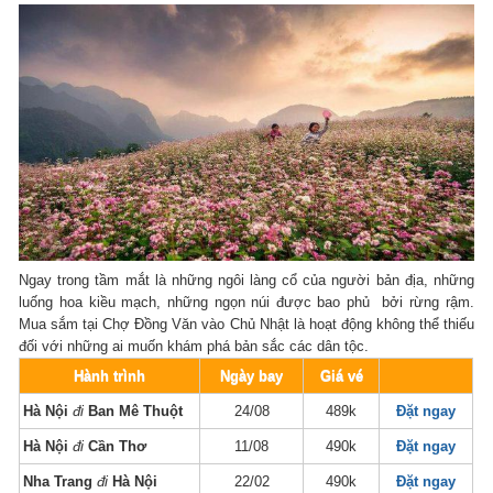
Ngay trong tầm mắt là những ngôi làng cổ của người bản địa, những
luống hoa kiều mạch, những ngọn núi được bao phủ bởi rừng rậm.
Mua sắm tại Chợ Đồng Văn vào Chủ Nhật là hoạt động không thể thiếu
đối với những ai muốn khám phá bản sắc các dân tộc.
Hành trình
Ngày bay
Giá vé
Hà Nội
đi
Ban Mê Thuột
24/08
489k
Đặt ngay
Hà Nội
đi
Cần Thơ
11/08
490k
Đặt ngay
Nha Trang
đi
Hà Nội
22/02
490k
Đặt ngay