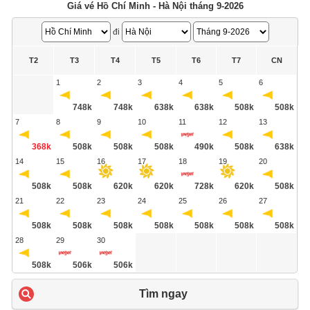
Giá vé Hồ Chí Minh - Hà Nội tháng 9-2026
đi
T2
T3
T4
T5
T6
T7
CN
1
2
3
4
5
6
748k
748k
638k
638k
508k
508k
7
8
9
10
11
12
13
368k
508k
508k
508k
490k
508k
638k
14
15
16
17
18
19
20
508k
508k
620k
620k
728k
620k
508k
21
22
23
24
25
26
27
508k
508k
508k
508k
508k
508k
508k
28
29
30
508k
506k
506k
Tìm ngay