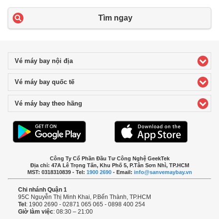
Tìm ngay
Vé máy bay nội địa
click to expand contents
Vé máy bay quốc tế
click to expand contents
Vé máy bay theo hãng
click to expand contents
Công Ty Cổ Phần Đầu Tư Công Nghệ GeekTek
Địa chỉ: 47A Lê Trọng Tấn, Khu Phố 5, P.Tân Sơn Nhì, TP.HCM
MST: 0318310839 - Tel:
1900 2690
- Email:
info@sanvemaybay.vn
Chi nhánh Quận 1
95C Nguyễn Thị Minh Khai, P.Bến Thành, TP.HCM
Tel
: 1900 2690 - 02871 065 065 - 0898 400 254
Giờ làm việc
: 08:30 – 21:00