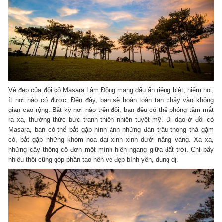
Vẻ đẹp của đồi cỏ Masara Lâm Đồng mang dấu ấn riêng biệt, hiếm hoi,
ít nơi nào có được. Đến đây, bạn sẽ hoàn toàn tan chảy vào không
gian cao rộng. Bất kỳ nơi nào trên đồi, bạn đều có thể phóng tầm mắt
ra xa, thưởng thức bức tranh thiên nhiên tuyệt mỹ. Đi dạo ở đồi cỏ
Masara, bạn có thể bắt gặp hình ảnh những đàn trâu thong thả gặm
cỏ, bắt gặp những khóm hoa dại xinh xinh dưới nắng vàng. Xa xa,
những cây thông cô đơn một mình hiên ngang giữa đất trời. Chỉ bấy
nhiêu thôi cũng góp phần tạo nên vẻ đẹp bình yên, dung dị.