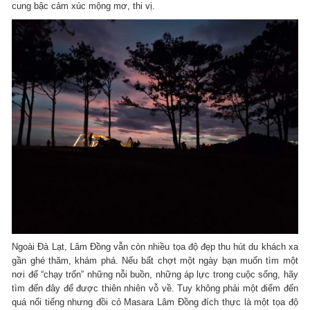
cung bậc cảm xúc mộng mơ, thi vị.
Ngoài Đà Lạt, Lâm Đồng vẫn còn nhiều tọa độ đẹp thu hút du khách xa
gần ghé thăm, khám phá. Nếu bất chợt một ngày bạn muốn tìm một
nơi để “chạy trốn” những nỗi buồn, những áp lực trong cuộc sống, hãy
tìm đến đây để được thiên nhiên vỗ về. Tuy không phải một điểm đến
quá nổi tiếng nhưng đồi cỏ Masara Lâm Đồng đích thực là một tọa độ