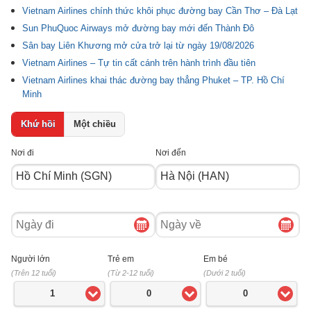
Vietnam Airlines chính thức khôi phục đường bay Cần Thơ – Đà Lạt
Sun PhuQuoc Airways mở đường bay mới đến Thành Đô
Sân bay Liên Khương mở cửa trở lại từ ngày 19/08/2026
Vietnam Airlines – Tự tin cất cánh trên hành trình đầu tiên
Vietnam Airlines khai thác đường bay thẳng Phuket – TP. Hồ Chí
Minh
Khứ hồi
Một chiều
Nơi đi
Nơi đến
Ngày
Ngày
đi
về
Người lớn
Trẻ em
Em bé
(Trên 12 tuổi)
(Từ 2-12 tuổi)
(Dưới 2 tuổi)
1
0
0