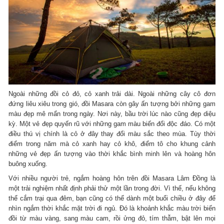
Ngoài những đồi cỏ đỏ, cỏ xanh trải dài. Ngoài những cây cô đơn
đứng liêu xiêu trong gió, đồi Masara còn gây ấn tượng bởi những gam
màu đẹp mê mẩn trong ngày. Nơi này, bầu trời lúc nào cũng đẹp diệu
kỳ. Một vẻ đẹp quyến rũ với những gam màu biến đổi độc đáo. Có một
điều thú vị chính là cỏ ở đây thay đổi màu sắc theo mùa. Tùy thời
điểm trong năm mà cỏ xanh hay cỏ khô, điểm tô cho khung cảnh
những vẻ đẹp ấn tượng vào thời khắc bình minh lên và hoàng hôn
buông xuống.
Với nhiều người trẻ, ngắm hoàng hôn trên đồi Masara Lâm Đồng là
một trải nghiệm nhất định phải thử một lần trong đời. Vì thế, nếu không
thể cắm trại qua đêm, bạn cũng có thể dành một buổi chiều ở đây để
nhìn ngắm thời khắc mặt trời đi ngủ. Đó là khoảnh khắc màu trời biến
đồi từ màu vàng, sang màu cam, rồi ửng đỏ, tím thẫm, bật lên mọi