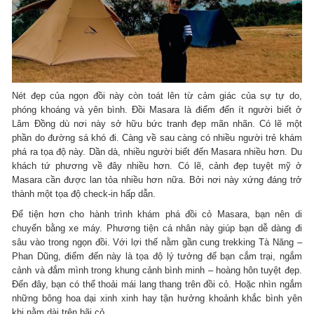
Nét đẹp của ngọn đồi này còn toát lên từ cảm giác của sự tự do,
phóng khoáng và yên bình. Đồi Masara là điểm đến ít người biết ở
Lâm Đồng dù nơi này sở hữu bức tranh đẹp mãn nhãn. Có lẽ một
phần do đường sá khó đi. Càng về sau càng có nhiều người trẻ khám
phá ra tọa độ này. Dần dà, nhiều người biết đến Masara nhiều hơn. Du
khách tứ phương về đây nhiều hơn. Có lẽ, cảnh đẹp tuyệt mỹ ở
Masara cần được lan tỏa nhiều hơn nữa. Bởi nơi này xứng đáng trở
thành một tọa độ check-in hấp dẫn.
Để tiện hơn cho hành trình khám phá đồi cỏ Masara, bạn nên di
chuyển bằng xe máy. Phương tiện cá nhân này giúp bạn dễ dàng đi
sâu vào trong ngọn đồi. Với lợi thế nằm gần cung trekking Tà Năng –
Phan Dũng, điểm đến này là tọa độ lý tưởng để bạn cắm trại, ngắm
cảnh và đắm mình trong khung cảnh bình minh – hoàng hôn tuyệt đẹp.
Đến đây, bạn có thể thoải mái lang thang trên đồi cỏ. Hoặc nhìn ngắm
những bông hoa dại xinh xinh hay tận hưởng khoảnh khắc bình yên
khi nằm dài trên bãi cỏ.