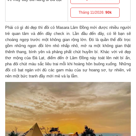
Tháng 11/2026:
90k
Phải có gì đó đẹp thì đồi cỏ Masara Lâm Đồng mới được nhiều người
trẻ quan tâm và đến đây check in. Lần đầu đến đây, có lẽ bạn sẽ
choáng ngợp trước một không gian rộng lớn. Đó là quần thể đồi trọc
gồm những ngọn đồi lớn nhỏ nhấp nhô, mở ra một không gian thật
thênh thang, bình yên và phảng phất chút huyền bí. Khác với vẻ đẹp
thơ mộng của Đà Lạt, điểm đến ở Lâm Đồng này toát lên nét bí ẩn,
pha đôi chút màu sắc liêu trai mỗi khi hoàng hôn buông xuống. Những
đồi cỏ bạt ngàn với đủ các gam màu của sự hoang sơ, tự nhiên, vẽ
nên một bức tranh đầy mới mẻ và lạ lẫm.