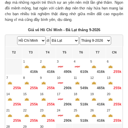
đẹp mà những người trẻ thích sự an yên nên một lần ghé thăm. Ngọn
đồi mênh mông, bạt ngàn với cảnh đẹp nên thơ này hứa hẹn mang lại
cho bạn nhiều trải nghiệm thật đáng nhớ giữa miền đất cao nguyên
hùng vĩ mà cũng đầy bình yên, dịu dàng.
Giá vé Hồ Chí Minh - Đà Lạt tháng 9-2026
đi
T2
T3
T4
T5
T6
T7
CN
1
2
3
4
5
6
416k
416k
490k
610k
416k
255k
7
8
9
10
11
12
13
255k
255k
255k
290k
549k
465k
255k
14
15
16
17
18
19
20
255k
255k
255k
290k
518k
416k
255k
21
22
23
24
25
26
27
255k
255k
255k
290k
518k
416k
255k
28
29
30