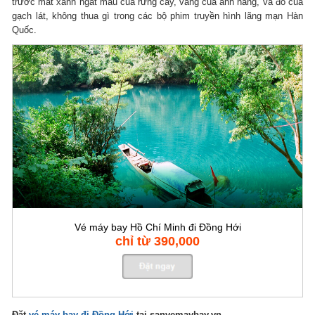
trước mắt xanh ngắt màu của rừng cây, vàng của ánh nắng, và đỏ của
gạch lát, không thua gì trong các bộ phim truyền hình lãng mạn Hàn
Quốc.
Vé máy bay Hồ Chí Minh đi Đồng Hới
chỉ từ 390,000
Đặt
vé máy bay đi Đồng Hới
tại sanvemaybay.vn