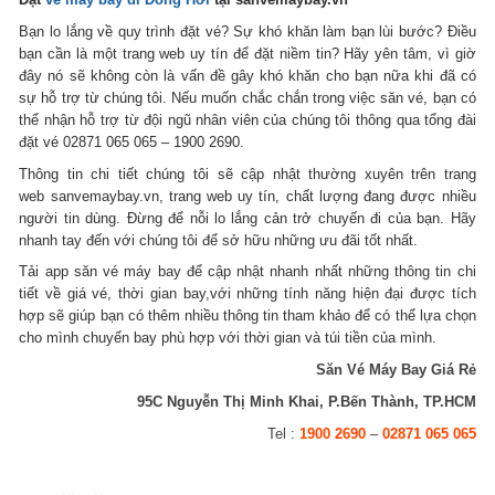
Bạn lo lắng về quy trình đặt vé? Sự khó khăn làm bạn lùi bước? Điều
bạn cần là một trang web uy tín để đặt niềm tin? Hãy yên tâm, vì giờ
đây nó sẽ không còn là vấn đề gây khó khăn cho bạn nữa khi đã có
sự hỗ trợ từ chúng tôi. Nếu muốn chắc chắn trong việc săn vé, bạn có
thể nhận hỗ trợ từ đội ngũ nhân viên của chúng tôi thông qua tổng đài
đặt vé 02871 065 065 – 1900 2690.
Thông tin chi tiết chúng tôi sẽ cập nhật thường xuyên trên trang
web sanvemaybay.vn, trang web uy tín, chất lượng đang được nhiều
người tin dùng. Đừng để nỗi lo lắng cản trở chuyến đi của bạn. Hãy
nhanh tay đến với chúng tôi để sở hữu những ưu đãi tốt nhất.
Tải app săn vé máy bay để cập nhật nhanh nhất những thông tin chi
tiết về giá vé, thời gian bay,với những tính năng hiện đại được tích
hợp sẽ giúp bạn có thêm nhiều thông tin tham khảo để có thể lựa chọn
cho mình chuyến bay phù hợp với thời gian và túi tiền của mình.
Săn Vé Máy Bay Giá Rẻ
95C Nguyễn Thị Minh Khai, P.Bến Thành, TP.HCM
Tel :
1900 2690
–
02871 065 065