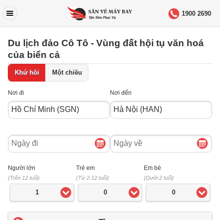
1900 2690
Du lịch đảo Cô Tô - Vùng đất hội tụ văn hoá
của biển cả
Khứ hồi
Một chiều
Nơi đi
Nơi đến
Ngày
Ngày
đi
về
Người lớn
Trẻ em
Em bé
(Trên 12 tuổi)
(Từ 2-12 tuổi)
(Dưới 2 tuổi)
1
0
0