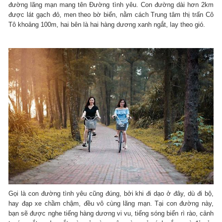
đường lãng mạn mang tên Đường tình yêu. Con đường dài hơn 2km
được lát gạch đỏ, men theo bờ biển, nằm cách Trung tâm thị trấn Cô
Tô khoảng 100m, hai bên là hai hàng dương xanh ngắt, lay theo gió.
Gọi là con đường tình yêu cũng đúng, bởi khi đi dạo ở đây, dù đi bộ,
hay đạp xe chầm chậm, đều vô cùng lãng mạn. Tại con đường này,
bạn sẽ được nghe tiếng hàng dương vi vu, tiếng sóng biển rì rào, cảnh