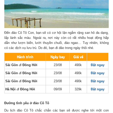
Đến đảo Cô Tô Con, bạn sẽ có cơ hội lặn ngắm rặng san hô đa dạng,
lấp lánh sắc màu. Ngoài ra, nơi này còn có rất nhiều hoạt động hấp
dẫn như lượn biển, lướt thuyền chuối, đào ngao… Tuy nhiên, không
có các dịch vụ lưu trú. Do đó, bạn đi đảo trong ngày thôi nhé.
Hành trình
Ngày bay
Giá vé
Sài Gòn
đi
Đồng Hới
23/08
490k
Đặt ngay
Sài Gòn
đi
Đồng Hới
23/08
490k
Đặt ngay
Sài Gòn
đi
Đồng Hới
23/08
490k
Đặt ngay
Hà Nội
đi
Đồng Hới
09/09
329k
Đặt ngay
Đường tình yêu ở đảo Cô Tô
Du lịch đảo Cô Tô chắc chắn các bạn sẽ được nghe tới một con