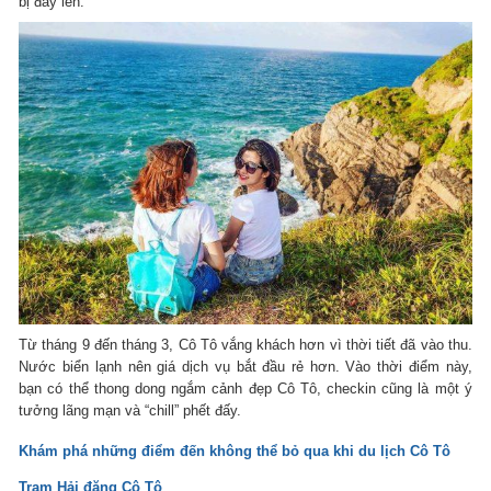
bị đẩy lên.
Từ tháng 9 đến tháng 3, Cô Tô vắng khách hơn vì thời tiết đã vào thu.
Nước biển lạnh nên giá dịch vụ bắt đầu rẻ hơn. Vào thời điểm này,
bạn có thể thong dong ngắm cảnh đẹp Cô Tô, checkin cũng là một ý
tưởng lãng mạn và “chill” phết đấy.
Khám phá những điểm đến không thể bỏ qua khi du lịch Cô Tô
Trạm Hải đăng Cô Tô