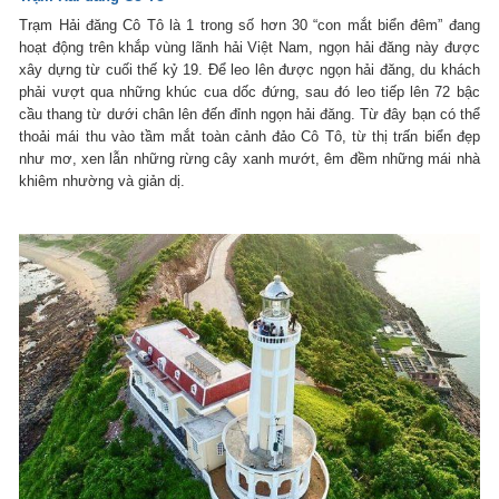
Trạm Hải đăng Cô Tô là 1 trong số hơn 30 “con mắt biển đêm” đang
hoạt động trên khắp vùng lãnh hải Việt Nam, ngọn hải đăng này được
xây dựng từ cuối thế kỷ 19. Để leo lên được ngọn hải đăng, du khách
phải vượt qua những khúc cua dốc đứng, sau đó leo tiếp lên 72 bậc
cầu thang từ dưới chân lên đến đỉnh ngọn hải đăng. Từ đây bạn có thể
thoải mái thu vào tầm mắt toàn cảnh đảo Cô Tô, từ thị trấn biển đẹp
như mơ, xen lẫn những rừng cây xanh mướt, êm đềm những mái nhà
khiêm nhường và giản dị.