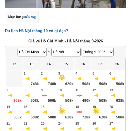
Mục lục
[
Hiển thị
]
Du lịch Hà Nội tháng 10 có gì đẹp?
Giá vé Hồ Chí Minh - Hà Nội tháng 9-2026
đi
T2
T3
T4
T5
T6
T7
CN
1
2
3
4
5
6
748k
748k
620k
508k
508k
508k
7
8
9
10
11
12
13
368k
508k
506k
508k
490k
508k
638k
14
15
16
17
18
19
20
508k
508k
508k
620k
728k
620k
508k
21
22
23
24
25
26
27