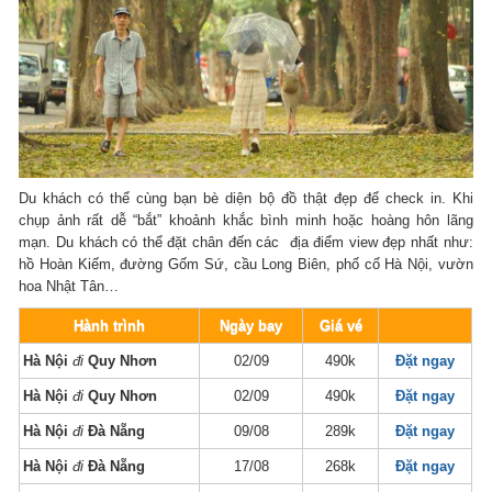
Du khách có thể cùng bạn bè diện bộ đồ thật đẹp để check in. Khi
chụp ảnh rất dễ “bắt” khoảnh khắc bình minh hoặc hoàng hôn lãng
mạn. Du khách có thể đặt chân đến các địa điểm view đẹp nhất như:
hồ Hoàn Kiếm, đường Gốm Sứ, cầu Long Biên, phố cổ Hà Nội, vườn
hoa Nhật Tân…
Hành trình
Ngày bay
Giá vé
Hà Nội
đi
Quy Nhơn
02/09
490k
Đặt ngay
Hà Nội
đi
Quy Nhơn
02/09
490k
Đặt ngay
Hà Nội
đi
Đà Nẵng
09/08
289k
Đặt ngay
Hà Nội
đi
Đà Nẵng
17/08
268k
Đặt ngay