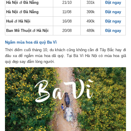
Hà Nội
đi
Đà Nẵng
21/10
331k
Đặt ngay
Hà Nội
đi
Đà Nẵng
11/08
399k
Đặt ngay
Huế
đi
Hà Nội
16/08
490k
Đặt ngay
Ban Mê Thuột
đi
Hà Nội
20/08
489k
Đặt ngay
Ngắm mùa hoa dã quỳ Ba Vì
Thời điểm cuối tháng 10, du khách cũng không cần đi Tây Bắc hay đi
đâu xa để ngắm mùa hoa dã quỳ. Tại Bà Vì Hà Nội có mùa hoa giã
quỳ đẹp say đắm lòng người.