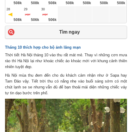
508k
508k
508k
508k
508k
508k
508k
28
29
30
508k
506k
506k
Tìm ngay
Tháng 10 thích hợp cho bộ ảnh lãng mạn
Thời tiết Hà Nội tháng 10 vào thu rất mát mẻ. Thay vì những cơn mưa
rào thì Hà Nội lại như khoác chiếc áo khoác mới với khung cảnh thiên
nhiên tuyệt đẹp.
Hà Nội mùa thu đem đến cho du khách cảm nhận như ở Sapa hay
Tam Đảo vậy. Tiết trời thu có nắng nhẹ vào buổi sáng sớm có một
chút lạnh se se nhưng vẫn đủ để bạn thoải mái diện những chiếc váy
tự tin dạo bước trên phố.