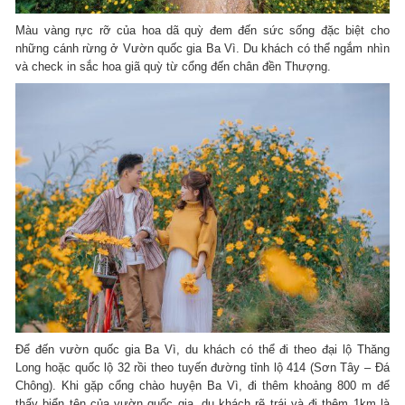
Màu vàng rực rỡ của hoa dã quỳ đem đến sức sống đặc biệt cho
những cánh rừng ở Vườn quốc gia Ba Vì. Du khách có thể ngắm nhìn
và check in sắc hoa giã quỳ từ cổng đến chân đền Thượng.
Để đến vườn quốc gia Ba Vì, du khách có thể đi theo đại lộ Thăng
Long hoặc quốc lộ 32 rồi theo tuyến đường tỉnh lộ 414 (Sơn Tây – Đá
Chông). Khi gặp cổng chào huyện Ba Vì, đi thêm khoảng 800 m để
thấy biển tên của vườn quốc gia, du khách rẽ trái và đi thêm 1km là