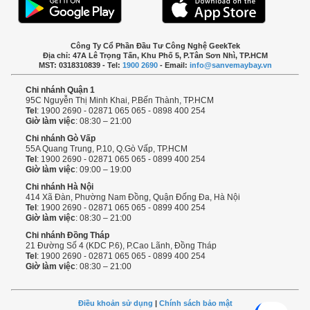
Công Ty Cổ Phần Đầu Tư Công Nghệ GeekTek
Địa chỉ: 47A Lê Trọng Tấn, Khu Phố 5, P.Tân Sơn Nhì, TP.HCM
MST: 0318310839 - Tel:
1900 2690
- Email:
info@sanvemaybay.vn
Chi nhánh Quận 1
95C Nguyễn Thị Minh Khai, P.Bến Thành, TP.HCM
Tel
: 1900 2690 - 02871 065 065 - 0898 400 254
Giờ làm việc
: 08:30 – 21:00
Chi nhánh Gò Vấp
55A Quang Trung, P.10, Q.Gò Vấp, TP.HCM
Tel
: 1900 2690 - 02871 065 065 - 0899 400 254
Giờ làm việc
: 09:00 – 19:00
Chi nhánh Hà Nội
414 Xã Đàn, Phường Nam Đồng, Quận Đống Đa, Hà Nội
Tel
: 1900 2690 - 02871 065 065 - 0899 400 254
Giờ làm việc
: 08:30 – 21:00
Chi nhánh Đồng Tháp
21 Đường Số 4 (KDC P.6), P.Cao Lãnh, Đồng Tháp
Tel
: 1900 2690 - 02871 065 065 - 0899 400 254
Giờ làm việc
: 08:30 – 21:00
Điều khoản sử dụng
|
Chính sách bảo mật