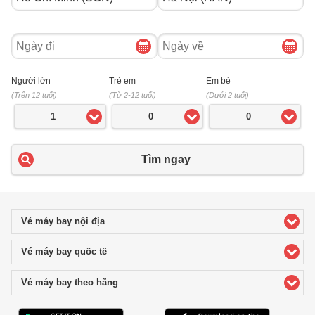
Ngày
Ngày
đi
về
Người lớn
Trẻ em
Em bé
(Trên 12 tuổi)
(Từ 2-12 tuổi)
(Dưới 2 tuổi)
1
0
0
Tìm ngay
Vé máy bay nội địa
click to expand contents
Vé máy bay quốc tế
click to expand contents
Vé máy bay theo hãng
click to expand contents