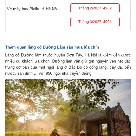
Tháng 2/2027:
490k
Vé máy bay Pleiku đi Hà Nội
Tháng 3/2027:
490k
Tham quan làng cổ Đường Lâm săn mùa lúa chín
Làng cổ Đường lâm thuộc huyện Sơn Tây, Hà Nội là điểm đến được
nhiều du khách lựa chọn. Đường lâm vẫn giữ gìn nguyên vẹn nét đặc
trưng cơ bản của một ngôi làng ở Bắc Bộ có cổng làng, cây đa, bến
nước, sân đình,… với 956 ngôi nhà truyền thống.