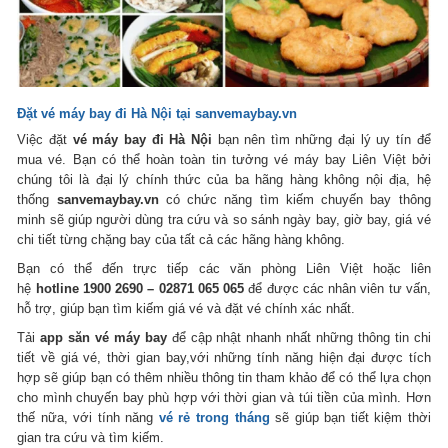
Đặt vé máy bay đi Hà Nội
tại sanvemaybay.vn
Việc đặt
vé máy bay đi Hà Nội
bạn nên tìm những đại lý uy tín để
mua vé. Bạn có thể hoàn toàn tin tưởng vé máy bay Liên Việt bởi
chúng tôi là đại lý chính thức của ba hãng hàng không nội địa, hệ
thống
sanvemaybay.vn
có chức năng tìm kiếm chuyến bay thông
minh sẽ giúp người dùng tra cứu và so sánh ngày bay, giờ bay, giá vé
chi tiết từng chặng bay của tất cả các hãng hàng không.
Bạn có thể đến trực tiếp các văn phòng Liên Việt hoặc liên
hệ
hotline
1900 2690 – 02871 065 065
để được các nhân viên tư vấn,
hỗ trợ, giúp bạn tìm kiếm giá vé và đặt vé chính xác nhất.
Tải
app săn vé máy bay
để cập nhật nhanh nhất những thông tin chi
tiết về giá vé, thời gian bay,với những tính năng hiện đại được tích
hợp sẽ giúp bạn có thêm nhiều thông tin tham khảo để có thể lựa chọn
cho mình chuyến bay phù hợp với thời gian và túi tiền của mình. Hơn
thế nữa, với tính năng
vé rẻ trong tháng
sẽ giúp bạn tiết kiệm thời
gian tra cứu và tìm kiếm.